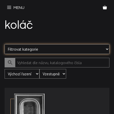
Přeskočit
MENU
na
obsah
koláč