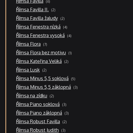
Římsa Favilla
6
produktů
2
Římsa Favilla II.
2
produkty
2
Římsa Favilla žaludy
2
produkty
4
Římsa Fenestra nízká
4
produkty
4
Římsa Fenestra vysoká
4
produkty
7
Římsa Flora
7
produktů
1
Římsa Flora bez motivu
1
produkt
2
Římsa Kateřina Veliká
2
produkty
2
Římsa Lusk
2
produkty
5
Římsa Minus 5,5 soklová
5
produktů
3
Římsa Minus 5,5 záklopná
3
produkty
2
Římsa na zídku
2
produkty
3
Římsa Piano soklová
3
produkty
3
Římsa Piano záklopná
3
produkty
2
Římsa Robust Favilla
2
produkty
3
Římsa Robust Judith
3
produkty