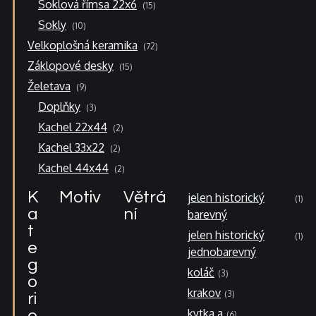
15
Soklová římsa 22x6
15
produktů
10
Sokly
10
produktů
72
Velkoplošná keramika
72
produktů
15
Záklopové desky
15
produktů
9
Želetava
9
produktů
3
Doplňky
3
produkty
2
Kachel 22x44
2
produkty
2
Kachel 33x22
2
produkty
2
Kachel 44x44
2
produkty
K
Motiv
Větrá
jelen historický
1
a
ní
barevný
t
jelen historický
1
e
jednobarevný
g
koláč
3
o
krakov
3
ri
kytka a
e
6