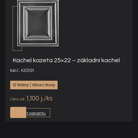
Kachel kazeta 25×22 – základní kachel
Kat.č.: KZ2501
Motivy | Větrací otvory
1,100
j.
Vybrat variantu