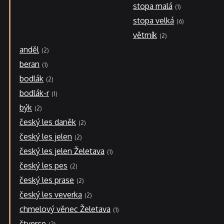
stopa malá
1
stopa velká
6
větrník
2
anděl
2
beran
1
bodlák
2
bodlák-r
1
býk
2
český les daněk
2
český les jelen
2
český les jelen Želetava
1
český les pes
2
český les prase
2
český les veverka
2
chmelový věnec Želetava
1
čtverce