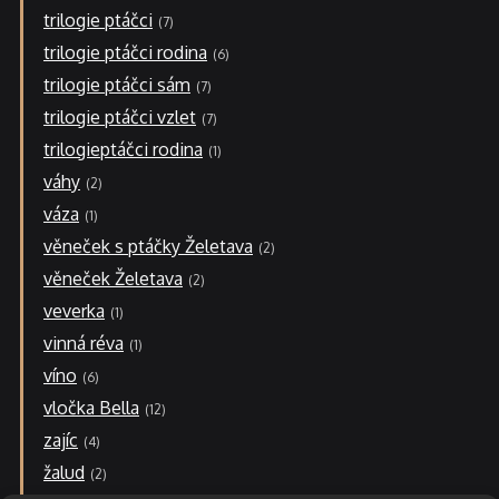
trilogie ptáčci
7
trilogie ptáčci rodina
6
trilogie ptáčci sám
7
trilogie ptáčci vzlet
7
trilogieptáčci rodina
1
váhy
2
váza
1
věneček s ptáčky Želetava
2
věneček Želetava
2
veverka
1
vinná réva
1
víno
6
vločka Bella
12
zajíc
4
žalud
2