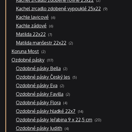
Kachel zrcadlo zdobené rovné 25x22
2
produkty
9
Kachel zrcadlo zdobené vypouklé 25x22
9
produktů
6
Kachle lavicové
6
produktů
6
Kachle zádové
6
produktů
7
Matilda 22x22
7
produktů
2
Matilda manšestr 22x22
2
produkty
2
Koruna Most
2
produkty
117
Ozdobné pásky
117
produktů
2
Ozdobné pásky Bella
2
produkty
5
Ozdobné pásky Český les
5
produktů
2
Ozdobné pásky Eva
2
produkty
2
Ozdobné pásky Favilla
2
produkty
4
Ozdobné pásky Flora
4
produkty
14
Ozdobné pásky hladké 22x7
14
produktů
20
Ozdobné pásky Jeřabina 9 x 22,5 cm
20
produktů
4
Ozdobné pásky Judith
4
produkty