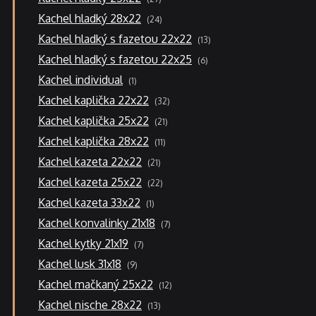
produktů
24
Kachel hladký 28x22
24
produktů
13
Kachel hladký s fazetou 22x22
13
produktů
6
Kachel hladký s fazetou 22x25
6
produktů
1
Kachel individual
1
produkt
32
Kachel kaplička 22x22
32
produktů
21
Kachel kaplička 25x22
21
produktů
11
Kachel kaplička 28x22
11
produktů
21
Kachel kazeta 22x22
21
produktů
22
Kachel kazeta 25x22
22
produktů
1
Kachel kazeta 33x22
1
produkt
7
Kachel konvalinky 21x18
7
produktů
7
Kachel kytky 21x19
7
produktů
9
Kachel lusk 31x18
9
produktů
12
Kachel mačkaný 25x22
12
produktů
13
Kachel nische 28x22
13
produktů