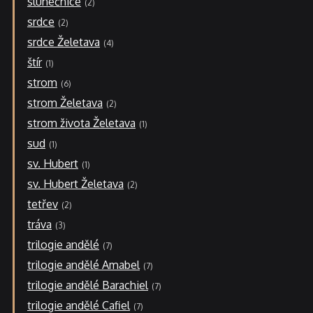
slunečnice
2
srdce
2
srdce Želetava
4
štír
1
strom
6
strom Želetava
2
strom života Želetava
1
sud
1
sv. Hubert
1
sv. Hubert Želetava
2
tetřev
2
tráva
3
trilogie andělé
7
trilogie andělé Amabel
7
trilogie andělé Barachiel
7
trilogie andělé Cafiel
7