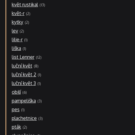
květ rustikal
13
květ-r
2
kytky
2
lev
2
lilie-r
1
liška
1
list Lenner
12
luční květ
8
luční květ 2
1
luční květ 3
1
obilí
6
pampeliška
3
pes
1
plachetnice
3
pták
2