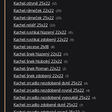
12
Kachel oltyně 25x22
12
produktů
20
Kachel rámeček 22x22
20
produktů
20
Kachel rámeček 25x22
20
produktů
22
Kachel reliéf 25x22
22
produktů
15
Kachel rustikal hlazený 22x22
15
produktů
11
Kachel rustikal zdobený 22x22
11
produktů
8
Kachel secese 21x18
8
produktů
13
Kachel šnek hlazený 22x22
13
produktů
5
Kachel šnek hluboký 22x22
5
produktů
2
Kachel šnek Roman 22x22
2
produkty
7
Kachel šnek zdobený 22x22
7
produktů
6
Kachel zrcadlo nezdobené duté 25x22
6
produktů
4
Kachel zrcadlo nezdobené rovné 25x22
4
produkty
4
Kachel zrcadlo nezdobené vypouklé 25x22
4
produkty
7
Kachel zrcadlo zdobené duté 25x22
7
produktů
2