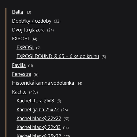
13
Bella
13
produktů
32
Doplňky / ozdoby
32
produktů
24
Dvojitá glazura
24
produktů
14
EXPOSI
14
produktů
9
EXPOSI
9
produktů
5
EXPOSI ROUND Ø 65 – 6 ks do kruhu
5
produktů
11
Favilla
11
produktů
8
Fenestra
8
produktů
14
Historická kamna vodolenka
14
produktů
495
Kachle
495
produktů
9
Kachel flora 21x18
9
produktů
26
Kachel galba 25x22
26
produktů
31
Kachel hladký 22x22
31
produktů
14
Kachel hladký 22x33
14
produktů
27
Kachel hladký 25x22
27