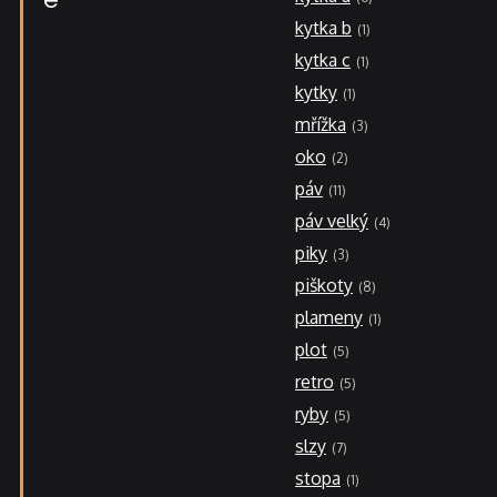
kytka b
1
kytka c
1
kytky
1
mřížka
3
oko
2
páv
11
páv velký
4
piky
3
piškoty
8
plameny
1
plot
5
retro
5
ryby
5
slzy
7
stopa
1