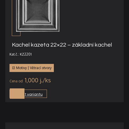
Kachel kazeta 22×22 – základní kachel
Kat.č.: KZ2201
Motivy | Větrací otvory
1,000
j.
Vybrat variantu