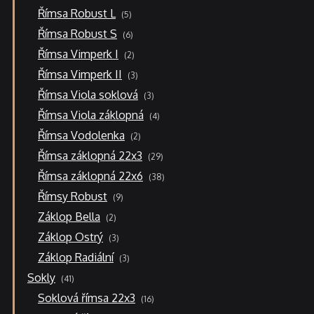
5
Římsa Robust L
5
produktů
6
Římsa Robust S
6
produktů
2
Římsa Vimperk I
2
produkty
3
Římsa Vimperk II
3
produkty
3
Římsa Viola soklová
3
produkty
4
Římsa Viola záklopná
4
produkty
2
Římsa Vodolenka
2
produkty
29
Římsa záklopná 22x3
29
produktů
38
Římsa záklopná 22x6
38
produktů
9
Římsy Robust
9
produktů
2
Záklop Bella
2
produkty
3
Záklop Ostrý
3
produkty
3
Záklop Radiální
3
produkty
41
Sokly
41
produktů
16
Soklová římsa 22x3
16
produktů