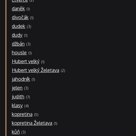
2
daněk
1
divočák
1
dudek
3
dudy
1
džbán
3
housle
1
Hubert velký
1
Hubert velký Želetava
2
jahodník
1
jelen
3
judith
7
klasy
4
kopretina
5
kopretina Želetava
1
kůň
3