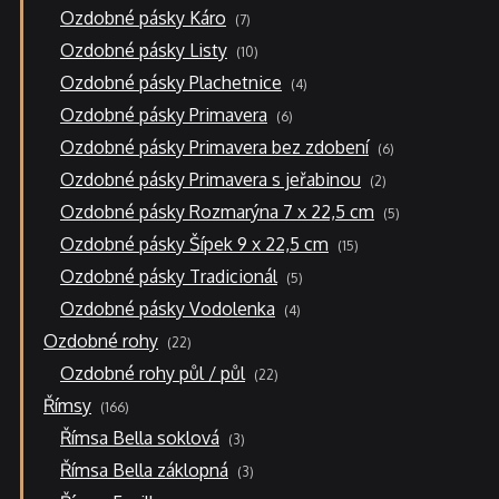
7
Ozdobné pásky Káro
7
produktů
10
Ozdobné pásky Listy
10
produktů
4
Ozdobné pásky Plachetnice
4
produkty
6
Ozdobné pásky Primavera
6
produktů
6
Ozdobné pásky Primavera bez zdobení
6
produktů
2
Ozdobné pásky Primavera s jeřabinou
2
produkty
5
Ozdobné pásky Rozmarýna 7 x 22,5 cm
5
produktů
15
Ozdobné pásky Šípek 9 x 22,5 cm
15
produktů
5
Ozdobné pásky Tradicionál
5
produktů
4
Ozdobné pásky Vodolenka
4
produkty
22
Ozdobné rohy
22
produktů
22
Ozdobné rohy půl / půl
22
produktů
166
Římsy
166
produktů
3
Římsa Bella soklová
3
produkty
3
Římsa Bella záklopná
3
produkty
6