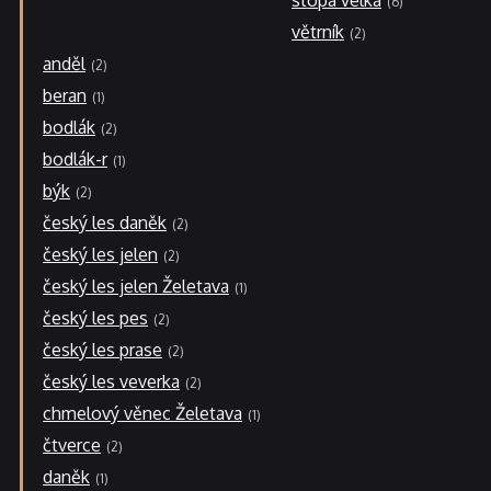
stopa velká
6
větrník
2
anděl
2
beran
1
bodlák
2
bodlák-r
1
býk
2
český les daněk
2
český les jelen
2
český les jelen Želetava
1
český les pes
2
český les prase
2
český les veverka
2
chmelový věnec Želetava
1
čtverce
2
daněk
1