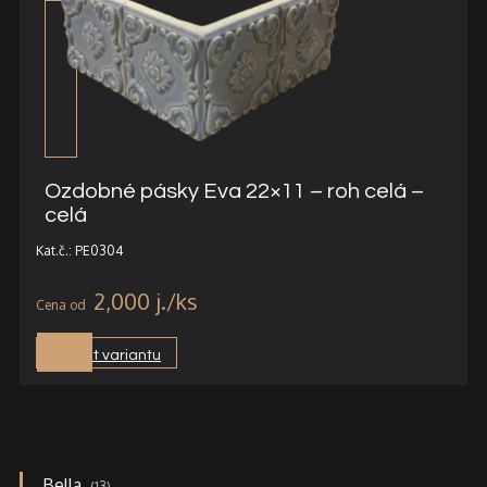
Ozdobné pásky Eva 22×11 – roh celá –
celá
Kat.č.: PE0304
2,000
j.
Vybrat variantu
13
Bella
13