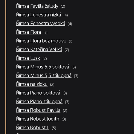
produkty
2
Římsa Favilla žaludy
2
produkty
4
Římsa Fenestra nízká
4
produkty
4
Římsa Fenestra vysoká
4
produkty
7
Římsa Flora
7
produktů
1
Římsa Flora bez motivu
1
produkt
2
Římsa Kateřina Veliká
2
produkty
2
Římsa Lusk
2
produkty
5
Římsa Minus 5,5 soklová
5
produktů
3
Římsa Minus 5,5 záklopná
3
produkty
2
Římsa na zídku
2
produkty
3
Římsa Piano soklová
3
produkty
3
Římsa Piano záklopná
3
produkty
2
Římsa Robust Favilla
2
produkty
3
Římsa Robust Judith
3
produkty
5
Římsa Robust L
5
produktů