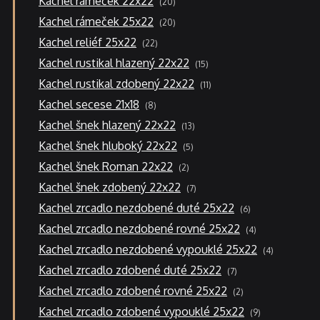
Kachel rámeček 22x22
20
produktů
20
Kachel rámeček 25x22
20
produktů
22
Kachel reliéf 25x22
22
produktů
15
Kachel rustikal hlazený 22x22
15
produktů
11
Kachel rustikal zdobený 22x22
11
produktů
8
Kachel secese 21x18
8
produktů
13
Kachel šnek hlazený 22x22
13
produktů
5
Kachel šnek hluboký 22x22
5
produktů
2
Kachel šnek Roman 22x22
2
produkty
7
Kachel šnek zdobený 22x22
7
produktů
6
Kachel zrcadlo nezdobené duté 25x22
6
produktů
4
Kachel zrcadlo nezdobené rovné 25x22
4
produkty
4
Kachel zrcadlo nezdobené vypouklé 25x22
4
produkty
7
Kachel zrcadlo zdobené duté 25x22
7
produktů
2
Kachel zrcadlo zdobené rovné 25x22
2
produkty
9
Kachel zrcadlo zdobené vypouklé 25x22
9
produktů