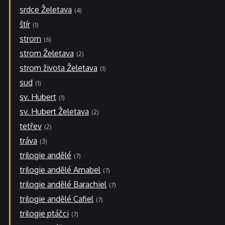
srdce Želetava
4
štír
1
strom
6
strom Želetava
2
strom života Želetava
1
sud
1
sv. Hubert
1
sv. Hubert Želetava
2
tetřev
2
tráva
3
trilogie andělé
7
trilogie andělé Amabel
7
trilogie andělé Barachiel
7
trilogie andělé Cafiel
7
trilogie ptáčci
7