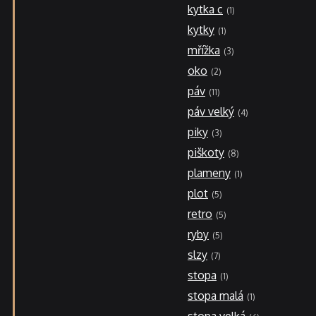
kytka c
1
kytky
1
mřížka
3
oko
2
páv
11
páv velký
4
piky
3
piškoty
8
plameny
1
plot
5
retro
5
ryby
5
slzy
7
stopa
1
stopa malá
1