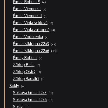
6
Římsa Robust S
6
produktů
2
Římsa Vimperk I
2
produkty
3
Římsa Vimperk II
3
produkty
3
Římsa Viola soklová
3
produkty
4
Římsa Viola záklopná
4
produkty
2
Římsa Vodolenka
2
produkty
29
Římsa záklopná 22x3
29
produktů
38
Římsa záklopná 22x6
38
produktů
9
Římsy Robust
9
produktů
2
Záklop Bella
2
produkty
3
Záklop Ostrý
3
produkty
3
Záklop Radiální
3
produkty
41
Sokly
41
produktů
16
Soklová římsa 22x3
16
produktů
15
Soklová římsa 22x6
15
produktů
10
Sokly
10