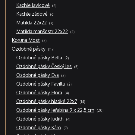
6
Kachle lavicové
6
produktů
6
Kachle zádové
6
produktů
7
Matilda 22x22
7
produktů
2
Matilda manšestr 22x22
2
produkty
2
Koruna Most
2
produkty
117
Ozdobné pásky
117
produktů
2
Ozdobné pásky Bella
2
produkty
5
Ozdobné pásky Český les
5
produktů
2
Ozdobné pásky Eva
2
produkty
2
Ozdobné pásky Favilla
2
produkty
4
Ozdobné pásky Flora
4
produkty
14
Ozdobné pásky hladké 22x7
14
produktů
20
Ozdobné pásky Jeřabina 9 x 22,5 cm
20
produktů
4
Ozdobné pásky Judith
4
produkty
7
Ozdobné pásky Káro
7
produktů
10