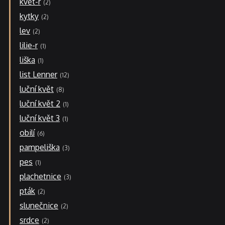
květ-r
2
kytky
2
lev
2
lilie-r
1
liška
1
list Lenner
12
luční květ
8
luční květ 2
1
luční květ 3
1
obilí
6
pampeliška
3
pes
1
plachetnice
3
pták
2
slunečnice
2
srdce
2