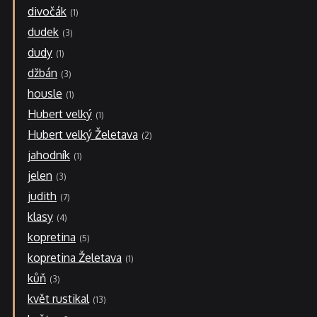
divočák
1
dudek
3
dudy
1
džbán
3
housle
1
Hubert velký
1
Hubert velký Želetava
2
jahodník
1
jelen
3
judith
7
klasy
4
kopretina
5
kopretina Želetava
1
kůň
3
květ rustikal
13