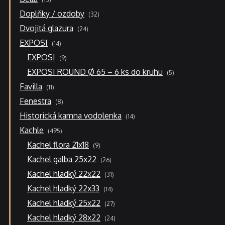
produktů
32
Doplňky / ozdoby
32
produktů
24
Dvojitá glazura
24
produktů
14
EXPOSI
14
produktů
9
EXPOSI
9
produktů
5
EXPOSI ROUND Ø 65 – 6 ks do kruhu
5
produktů
11
Favilla
11
produktů
8
Fenestra
8
produktů
14
Historická kamna vodolenka
14
produktů
495
Kachle
495
produktů
9
Kachel flora 21x18
9
produktů
26
Kachel galba 25x22
26
produktů
31
Kachel hladký 22x22
31
produktů
14
Kachel hladký 22x33
14
produktů
27
Kachel hladký 25x22
27
produktů
24
Kachel hladký 28x22
24
produktů