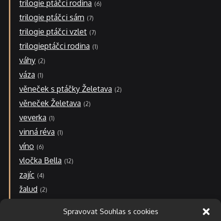
trilogie ptáčci rodina
6
trilogie ptáčci sám
7
trilogie ptáčci vzlet
7
trilogieptáčci rodina
1
váhy
2
váza
1
věneček s ptáčky Želetava
2
věneček Želetava
2
veverka
1
vinná réva
1
víno
6
vločka Bella
12
zajíc
4
žalud
2
zvonek-r
2
Spravovat Souhlas s cookies
N