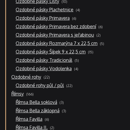
Ozdobné pásky Listy
10
produktů
4
Ozdobné pásky Plachetnice
4
produkty
6
Ozdobné pásky Primavera
6
produktů
6
Ozdobné pásky Primavera bez zdobení
6
produktů
2
Ozdobné pásky Primavera s jeřabinou
2
produkty
5
Ozdobné pásky Rozmarýna 7 x 22,5 cm
5
produktů
15
Ozdobné pásky Šípek 9 x 22,5 cm
15
produktů
5
Ozdobné pásky Tradicionál
5
produktů
4
Ozdobné pásky Vodolenka
4
produkty
22
Ozdobné rohy
22
produktů
22
Ozdobné rohy půl / půl
22
produktů
166
Římsy
166
produktů
3
Římsa Bella soklová
3
produkty
3
Římsa Bella záklopná
3
produkty
6
Římsa Favilla
6
produktů
2
Římsa Favilla II.
2