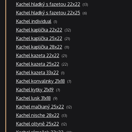
13
Kachel hladký s fazetou 22x22
13
produktů
6
Kachel hladký s fazetou 22x25
6
produktů
1
Kachel individual
1
produkt
32
Kachel kaplička 22x22
32
produktů
21
Kachel kaplička 25x22
21
produktů
11
Kachel kaplička 28x22
11
produktů
21
Kachel kazeta 22x22
21
produktů
22
Kachel kazeta 25x22
22
produktů
1
Kachel kazeta 33x22
1
produkt
7
Kachel konvalinky 21x18
7
produktů
7
Kachel kytky 21x19
7
produktů
9
Kachel lusk 31x18
9
produktů
12
Kachel mačkaný 25x22
12
produktů
13
Kachel nische 28x22
13
produktů
12
Kachel oltyně 25x22
12
produktů
20