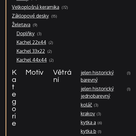
produktů
72
Velkoplošná keramika
72
produktů
15
Záklopové desky
15
produktů
9
Želetava
9
produktů
3
Doplňky
3
produkty
2
Kachel 22x44
2
produkty
2
Kachel 33x22
2
produkty
2
Kachel 44x44
2
produkty
K
Motiv
Větrá
jelen historický
1
a
ní
barevný
t
jelen historický
1
e
jednobarevný
g
koláč
3
o
krakov
3
ri
kytka a
e
6
kytka b
1