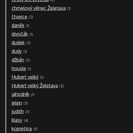
chmelový věnec Želetava
1
čtverce
2
daněk
1
divočák
1
dudek
3
dudy
1
džbán
3
housle
1
Hubert velký
1
Hubert velký Želetava
2
jahodník
1
jelen
3
judith
7
klasy
4
kopretina
5