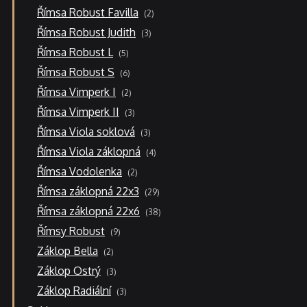
2
Římsa Robust Favilla
2
produkty
3
Římsa Robust Judith
3
produkty
5
Římsa Robust L
5
produktů
6
Římsa Robust S
6
produktů
2
Římsa Vimperk I
2
produkty
3
Římsa Vimperk II
3
produkty
3
Římsa Viola soklová
3
produkty
4
Římsa Viola záklopná
4
produkty
2
Římsa Vodolenka
2
produkty
29
Římsa záklopná 22x3
29
produktů
38
Římsa záklopná 22x6
38
produktů
9
Římsy Robust
9
produktů
2
Záklop Bella
2
produkty
3
Záklop Ostrý
3
produkty
3
Záklop Radiální
3
produkty
41