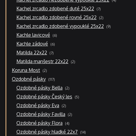
4
produkty
7
Kachel zrcadlo zdobené duté 25x22
7
produktů
2
Kachel zrcadlo zdobené rovné 25x22
2
produkty
9
Kachel zrcadlo zdobené vypouklé 25x22
9
produktů
6
Kachle lavicové
6
produktů
6
Kachle zádové
6
produktů
7
Matilda 22x22
7
produktů
2
Matilda manšestr 22x22
2
produkty
2
Koruna Most
2
produkty
117
Ozdobné pásky
117
produktů
2
Ozdobné pásky Bella
2
produkty
5
Ozdobné pásky Český les
5
produktů
2
Ozdobné pásky Eva
2
produkty
2
Ozdobné pásky Favilla
2
produkty
4
Ozdobné pásky Flora
4
produkty
14
Ozdobné pásky hladké 22x7
14
produktů