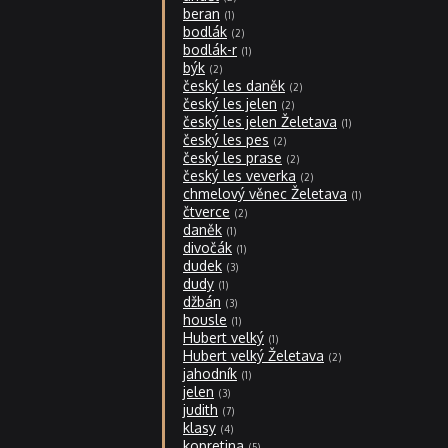
beran
1
bodlák
2
bodlák-r
1
býk
2
český les daněk
2
český les jelen
2
český les jelen Želetava
1
český les pes
2
český les prase
2
český les veverka
2
chmelový věnec Želetava
1
čtverce
2
daněk
1
divočák
1
dudek
3
dudy
1
džbán
3
housle
1
Hubert velký
1
Hubert velký Želetava
2
jahodník
1
jelen
3
judith
7
klasy
4
kopretina
5