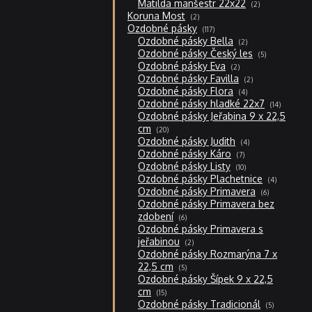
2
Matilda manšestr 22x22
2
produkty
2
Koruna Most
2
produkty
117
Ozdobné pásky
117
produktů
2
Ozdobné pásky Bella
2
produkty
5
Ozdobné pásky Český les
5
produktů
2
Ozdobné pásky Eva
2
produkty
2
Ozdobné pásky Favilla
2
produkty
4
Ozdobné pásky Flora
4
produkty
14
Ozdobné pásky hladké 22x7
14
produktů
Ozdobné pásky Jeřabina 9 x 22,5
20
cm
20
produktů
4
Ozdobné pásky Judith
4
produkty
7
Ozdobné pásky Káro
7
produktů
10
Ozdobné pásky Listy
10
produktů
4
Ozdobné pásky Plachetnice
4
produkty
6
Ozdobné pásky Primavera
6
produktů
Ozdobné pásky Primavera bez
6
zdobení
6
produktů
Ozdobné pásky Primavera s
2
jeřabinou
2
produkty
Ozdobné pásky Rozmarýna 7 x
5
22,5 cm
5
produktů
Ozdobné pásky Šípek 9 x 22,5
15
cm
15
produktů
5
Ozdobné pásky Tradicionál
5
produktů