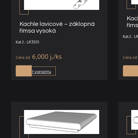
Kac
Kachle lavicové – záklopná
řím
římsa vysoká
Kat.č.: 
Kat.č.: LR3501
6,000
j.
Vybrat variantu
Vybra