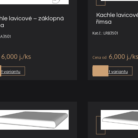
Kachle lavicov
hle lavicové – záklopná
římsa
sa
Kat.č.: LRB3501
LRA3501
6,000
j.
6,000
j.
t variantu
Vybrat variantu