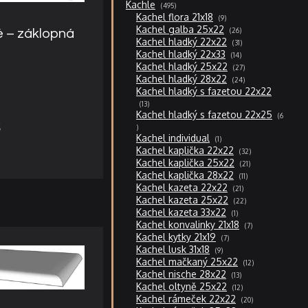
495
Kachle
495
produktů
9
Kachel flora 21x18
9
produktů
26
Kachel galba 25x22
26
é – záklopná
produktů
31
Kachel hladký 22x22
31
produktů
14
Kachel hladký 22x33
14
produktů
27
Kachel hladký 25x22
27
produktů
24
Kachel hladký 28x22
24
produktů
Kachel hladký s fazetou 22x22
13
13
produktů
Kachel hladký s fazetou 22x25
6
6
produktů
1
Kachel individual
1
produkt
32
Kachel kaplička 22x22
32
produktů
21
Kachel kaplička 25x22
21
produktů
11
Kachel kaplička 28x22
11
produktů
21
Kachel kazeta 22x22
21
produktů
22
Kachel kazeta 25x22
22
produktů
1
Kachel kazeta 33x22
1
produkt
7
Kachel konvalinky 21x18
7
produktů
7
Kachel kytky 21x19
7
produktů
9
Kachel lusk 31x18
9
produktů
12
Kachel mačkaný 25x22
12
produktů
13
Kachel nische 28x22
13
produktů
12
Kachel oltyně 25x22
12
produktů
20
Kachel rámeček 22x22
20
produktů