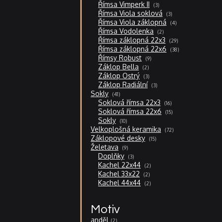
produkty
3
Římsa Vimperk II
3
produkty
3
Římsa Viola soklová
3
produkty
4
Římsa Viola záklopná
4
produkty
2
Římsa Vodolenka
2
produkty
29
Římsa záklopná 22x3
29
produktů
38
Římsa záklopná 22x6
38
produktů
9
Římsy Robust
9
produktů
2
Záklop Bella
2
produkty
3
Záklop Ostrý
3
produkty
3
Záklop Radiální
3
produkty
41
Sokly
41
produktů
16
Soklová římsa 22x3
16
produktů
15
Soklová římsa 22x6
15
produktů
10
Sokly
10
produktů
72
Velkoplošná keramika
72
produktů
15
Záklopové desky
15
produktů
9
Želetava
9
produktů
3
Doplňky
3
produkty
2
Kachel 22x44
2
produkty
2
Kachel 33x22
2
produkty
2
Kachel 44x44
2
produkty
Motiv
anděl
2