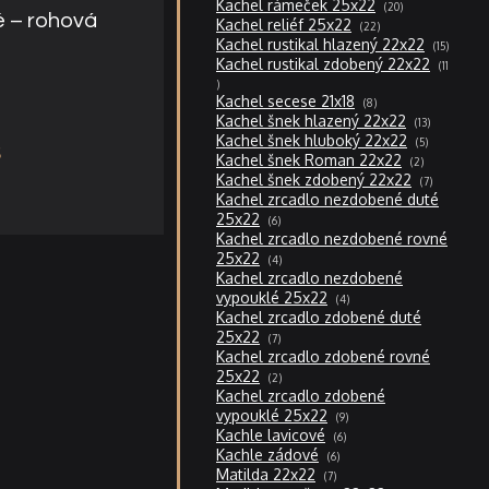
20
Kachel rámeček 25x22
20
produktů
é – rohová
22
Kachel reliéf 25x22
22
produktů
15
a
Kachel rustikal hlazený 22x22
15
produktů
Kachel rustikal zdobený 22x22
11
11
produktů
8
Kachel secese 21x18
8
produktů
13
Kachel šnek hlazený 22x22
13
produktů
5
Kachel šnek hluboký 22x22
5
produktů
2
Kachel šnek Roman 22x22
2
produkty
7
Kachel šnek zdobený 22x22
7
produktů
Kachel zrcadlo nezdobené duté
6
25x22
6
produktů
Kachel zrcadlo nezdobené rovné
4
25x22
4
produkty
Kachel zrcadlo nezdobené
4
vypouklé 25x22
4
produkty
Kachel zrcadlo zdobené duté
7
25x22
7
produktů
Kachel zrcadlo zdobené rovné
2
25x22
2
produkty
Kachel zrcadlo zdobené
9
vypouklé 25x22
9
produktů
6
Kachle lavicové
6
produktů
6
Kachle zádové
6
produktů
7
Matilda 22x22
7
produktů