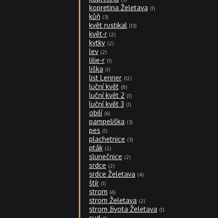
kopretina Želetava
1
kůň
3
květ rustikal
13
květ-r
2
kytky
2
lev
2
lilie-r
1
liška
1
list Lenner
12
luční květ
8
luční květ 2
1
luční květ 3
1
obilí
6
pampeliška
3
pes
1
plachetnice
3
pták
2
slunečnice
2
srdce
2
srdce Želetava
4
štír
1
strom
6
strom Želetava
2
strom života Želetava
1
sud