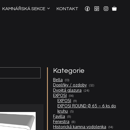
KAMNÁŘSKÁ SEKCE
KONTAKT
Kategorie
13
Bella
13
produktů
32
Doplňky / ozdoby
32
produktů
24
Dvojitá glazura
24
produktů
14
EXPOSI
14
produktů
9
EXPOSI
9
produktů
EXPOSI ROUND Ø 65 – 6 ks do
5
kruhu
5
produktů
11
Favilla
11
produktů
8
Fenestra
8
produktů
14
Historická kamna vodolenka
14
produktů