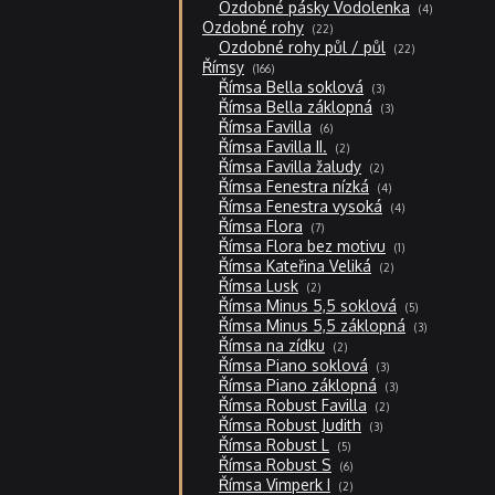
4
Ozdobné pásky Vodolenka
4
produkty
22
Ozdobné rohy
22
produktů
22
Ozdobné rohy půl / půl
22
produktů
166
Římsy
166
produktů
3
Římsa Bella soklová
3
produkty
3
Římsa Bella záklopná
3
produkty
6
Římsa Favilla
6
produktů
2
Římsa Favilla II.
2
produkty
2
Římsa Favilla žaludy
2
produkty
4
Římsa Fenestra nízká
4
produkty
4
Římsa Fenestra vysoká
4
produkty
7
Římsa Flora
7
produktů
1
Římsa Flora bez motivu
1
produkt
2
Římsa Kateřina Veliká
2
produkty
2
Římsa Lusk
2
produkty
5
Římsa Minus 5,5 soklová
5
produktů
3
Římsa Minus 5,5 záklopná
3
produkty
2
Římsa na zídku
2
produkty
3
Římsa Piano soklová
3
produkty
3
Římsa Piano záklopná
3
produkty
2
Římsa Robust Favilla
2
produkty
3
Římsa Robust Judith
3
produkty
5
Římsa Robust L
5
produktů
6
Římsa Robust S
6
produktů
2
Římsa Vimperk I
2