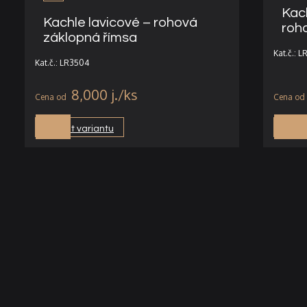
Kac
Kachle lavicové – rohová
roh
záklopná římsa
Kat.č.: 
Kat.č.: LR3504
8,000
j.
Vybrat variantu
Vybra