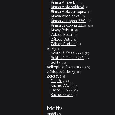
produkty
3
Římsa Vimperk II
3
produkty
3
Římsa Viola soklová
3
produkty
4
Římsa Viola záklopná
4
produkty
2
Římsa Vodolenka
2
produkty
29
Římsa záklopná 22x3
29
produktů
38
Římsa záklopná 22x6
38
produktů
9
Římsy Robust
9
produktů
2
Záklop Bella
2
produkty
3
Záklop Ostrý
3
produkty
3
Záklop Radiální
3
produkty
41
Sokly
41
produktů
16
Soklová římsa 22x3
16
produktů
15
Soklová římsa 22x6
15
produktů
10
Sokly
10
produktů
72
Velkoplošná keramika
72
produktů
15
Záklopové desky
15
produktů
9
Želetava
9
produktů
3
Doplňky
3
produkty
2
Kachel 22x44
2
produkty
2
Kachel 33x22
2
produkty
2
Kachel 44x44
2
produkty
Motiv
anděl
2