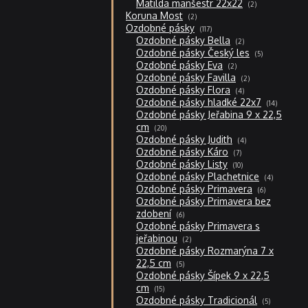
2
Matilda manšestr 22x22
2
produkty
2
Koruna Most
2
produkty
117
Ozdobné pásky
117
produktů
2
Ozdobné pásky Bella
2
produkty
5
Ozdobné pásky Český les
5
produktů
2
Ozdobné pásky Eva
2
produkty
2
Ozdobné pásky Favilla
2
produkty
4
Ozdobné pásky Flora
4
produkty
14
Ozdobné pásky hladké 22x7
14
produktů
Ozdobné pásky Jeřabina 9 x 22,5
20
cm
20
produktů
4
Ozdobné pásky Judith
4
produkty
7
Ozdobné pásky Káro
7
produktů
10
Ozdobné pásky Listy
10
produktů
4
Ozdobné pásky Plachetnice
4
produkty
6
Ozdobné pásky Primavera
6
produktů
Ozdobné pásky Primavera bez
6
zdobení
6
produktů
Ozdobné pásky Primavera s
2
jeřabinou
2
produkty
Ozdobné pásky Rozmarýna 7 x
5
22,5 cm
5
produktů
Ozdobné pásky Šípek 9 x 22,5
15
cm
15
produktů
5
Ozdobné pásky Tradicionál
5
produktů