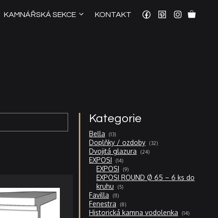
KAMNÁŘSKÁ SEKCE
KONTAKT
Kategorie
13
Bella
13
produktů
32
Doplňky / ozdoby
32
produktů
24
Dvojitá glazura
24
produktů
14
EXPOSI
14
produktů
9
EXPOSI
9
produktů
EXPOSI ROUND Ø 65 – 6 ks do
5
kruhu
5
produktů
11
Favilla
11
produktů
8
Fenestra
8
produktů
14
Historická kamna vodolenka
14
produktů