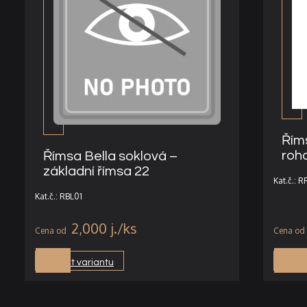
Řím
roh
Římsa Bella soklová –
základní římsa 22
Kat.č.: 
Kat.č.: RBL01
2,000
j.
Vybrat variantu
Vybra