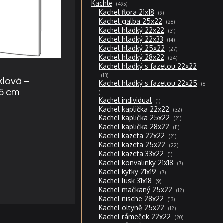
495
Kachle
495
produktů
9
Kachel flora 21x18
9
produktů
26
Kachel galba 25x22
26
produktů
31
Kachel hladký 22x22
31
produktů
14
Kachel hladký 22x33
14
produktů
27
Kachel hladký 25x22
27
produktů
24
Kachel hladký 28x22
24
produktů
Kachel hladký s fazetou 22x22
13
13
klová –
produktů
Kachel hladký s fazetou 22x25
6
6
,5 cm
produktů
1
Kachel individual
1
produkt
32
Kachel kaplička 22x22
32
produktů
21
Kachel kaplička 25x22
21
produktů
11
Kachel kaplička 28x22
11
produktů
21
Kachel kazeta 22x22
21
produktů
22
Kachel kazeta 25x22
22
produktů
1
Kachel kazeta 33x22
1
produkt
7
Kachel konvalinky 21x18
7
produktů
7
Kachel kytky 21x19
7
produktů
9
Kachel lusk 31x18
9
produktů
12
Kachel mačkaný 25x22
12
produktů
13
Kachel nische 28x22
13
produktů
12
Kachel oltyně 25x22
12
produktů
20
Kachel rámeček 22x22
20
produktů