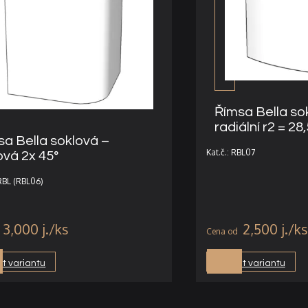
Římsa Bella so
radiální r2 = 28
sa Bella soklová –
Kat.č.: RBL07
ová 2x 45°
RRBL (RBL06)
3,000
j.
2,500
j.
t variantu
Vybrat variantu