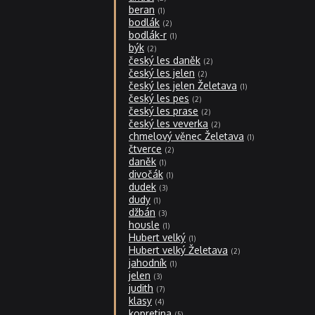
beran
1
bodlák
2
bodlák-r
1
býk
2
český les daněk
2
český les jelen
2
český les jelen Želetava
1
český les pes
2
český les prase
2
český les veverka
2
chmelový věnec Želetava
1
čtverce
2
daněk
1
divočák
1
dudek
3
dudy
1
džbán
3
housle
1
Hubert velký
1
Hubert velký Želetava
2
jahodník
1
jelen
3
judith
7
klasy
4
kopretina
5