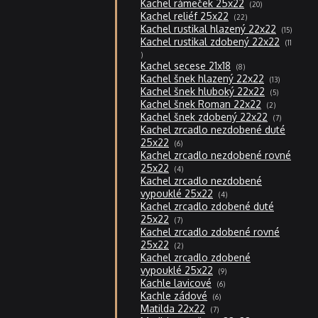
20
Kachel rámeček 25x22
20
produktů
22
Kachel reliéf 25x22
22
produktů
15
Kachel rustikal hlazený 22x22
15
produktů
Kachel rustikal zdobený 22x22
11
11
produktů
8
Kachel secese 21x18
8
produktů
13
Kachel šnek hlazený 22x22
13
produktů
5
Kachel šnek hluboký 22x22
5
produktů
2
Kachel šnek Roman 22x22
2
produkty
7
Kachel šnek zdobený 22x22
7
produktů
Kachel zrcadlo nezdobené duté
6
25x22
6
produktů
Kachel zrcadlo nezdobené rovné
4
25x22
4
produkty
Kachel zrcadlo nezdobené
4
vypouklé 25x22
4
produkty
Kachel zrcadlo zdobené duté
7
25x22
7
produktů
Kachel zrcadlo zdobené rovné
2
25x22
2
produkty
Kachel zrcadlo zdobené
9
vypouklé 25x22
9
produktů
6
Kachle lavicové
6
produktů
6
Kachle zádové
6
produktů
7
Matilda 22x22
7
produktů