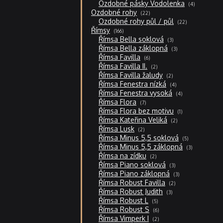
4
Ozdobné pásky Vodolenka
4
produkty
22
Ozdobné rohy
22
produktů
22
Ozdobné rohy půl / půl
22
produktů
166
Římsy
166
produktů
3
Římsa Bella soklová
3
produkty
3
Římsa Bella záklopná
3
produkty
6
Římsa Favilla
6
produktů
2
Římsa Favilla II.
2
produkty
2
Římsa Favilla žaludy
2
produkty
4
Římsa Fenestra nízká
4
produkty
4
Římsa Fenestra vysoká
4
produkty
7
Římsa Flora
7
produktů
1
Římsa Flora bez motivu
1
produkt
2
Římsa Kateřina Veliká
2
produkty
2
Římsa Lusk
2
produkty
5
Římsa Minus 5,5 soklová
5
produktů
3
Římsa Minus 5,5 záklopná
3
produkty
2
Římsa na zídku
2
produkty
3
Římsa Piano soklová
3
produkty
3
Římsa Piano záklopná
3
produkty
2
Římsa Robust Favilla
2
produkty
3
Římsa Robust Judith
3
produkty
5
Římsa Robust L
5
produktů
6
Římsa Robust S
6
produktů
2
Římsa Vimperk I
2