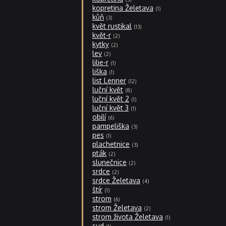
kopretina Želetava
1
kůň
3
květ rustikal
13
květ-r
2
kytky
2
lev
2
lilie-r
1
liška
1
list Lenner
12
luční květ
8
luční květ 2
1
luční květ 3
1
obilí
6
pampeliška
3
pes
1
plachetnice
3
pták
2
slunečnice
2
srdce
2
srdce Želetava
4
štír
1
strom
6
strom Želetava
2
strom života Želetava
1
sud