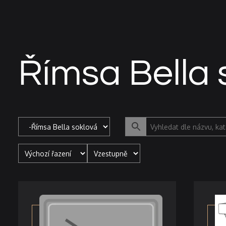
Přeskočit
na
obsah
Římsa Bella 