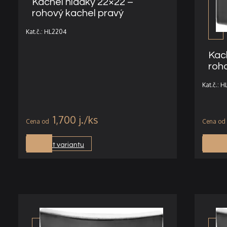
Kachel hladký 22×22 –
rohový kachel pravý
Kat.č.: HL2204
Kac
roho
Kat.č.: 
1,700
j.
Vybrat variantu
Vybra