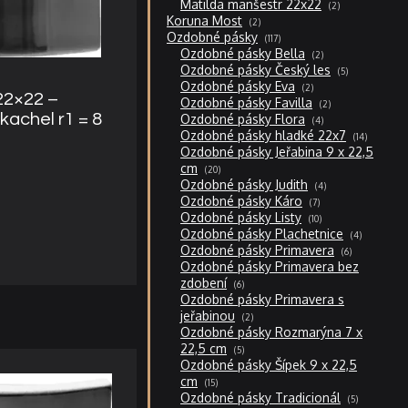
2
Matilda manšestr 22x22
2
produkty
2
Koruna Most
2
produkty
117
Ozdobné pásky
117
produktů
2
Ozdobné pásky Bella
2
produkty
5
Ozdobné pásky Český les
5
produktů
2
Ozdobné pásky Eva
2
produkty
22×22 –
2
Ozdobné pásky Favilla
2
produkty
 kachel r1 = 8
4
Ozdobné pásky Flora
4
produkty
14
Ozdobné pásky hladké 22x7
14
produktů
Ozdobné pásky Jeřabina 9 x 22,5
20
cm
20
produktů
4
Ozdobné pásky Judith
4
produkty
7
Ozdobné pásky Káro
7
produktů
10
Ozdobné pásky Listy
10
produktů
4
Ozdobné pásky Plachetnice
4
produkty
6
Ozdobné pásky Primavera
6
produktů
Ozdobné pásky Primavera bez
6
zdobení
6
produktů
Ozdobné pásky Primavera s
2
jeřabinou
2
produkty
Ozdobné pásky Rozmarýna 7 x
5
22,5 cm
5
produktů
Ozdobné pásky Šípek 9 x 22,5
15
cm
15
produktů
5
Ozdobné pásky Tradicionál
5
produktů