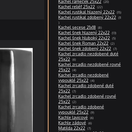
20
Kachel rámeček 25x22
20
produktů
22
Kachel reliéf 25x22
22
produktů
15
Kachel rustikal hlazený 22x22
15
produktů
Kachel rustikal zdobený 22x22
11
11
produktů
8
Kachel secese 21x18
8
produktů
13
Kachel šnek hlazený 22x22
13
produktů
5
Kachel šnek hluboký 22x22
5
produktů
2
Kachel šnek Roman 22x22
2
produkty
7
Kachel šnek zdobený 22x22
7
produktů
Kachel zrcadlo nezdobené duté
6
25x22
6
produktů
Kachel zrcadlo nezdobené rovné
4
25x22
4
produkty
Kachel zrcadlo nezdobené
4
vypouklé 25x22
4
produkty
Kachel zrcadlo zdobené duté
7
25x22
7
produktů
Kachel zrcadlo zdobené rovné
2
25x22
2
produkty
Kachel zrcadlo zdobené
9
vypouklé 25x22
9
produktů
6
Kachle lavicové
6
produktů
6
Kachle zádové
6
produktů
7
Matilda 22x22
7
produktů