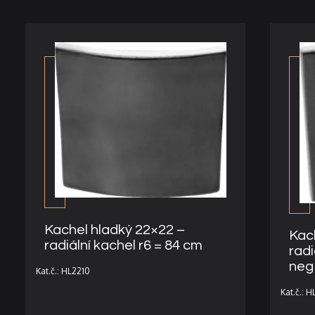
Kachel hladký 22×22 –
Kac
radiální kachel r6 = 84 cm
radi
neg
Kat.č.: HL2210
Kat.č.: H