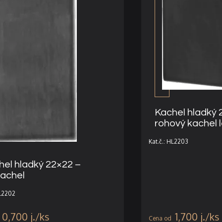
Kachel hladký 
rohový kachel 
Kat.č.: HL2203
hel hladký 22×22 –
kachel
HL2202
0,700
j.
1,700
j.