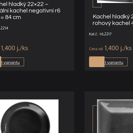
hel hladký 22×22 –
ální kachel negativní r6
Kachel hladký 
 = 84 cm
rohový kachel 4
HL2214
Kat.č.: HL2217
1,400
j.
1,400
j.
t variantu
Vybrat variantu