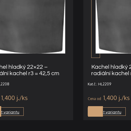
hel hladký 22×22 –
Kachel hladký 
ální kachel r3 = 42,5 cm
radiální kachel
HL2208
Kat.č.: HL2209
1,400
j.
1,400
j.
t variantu
Vybrat variantu