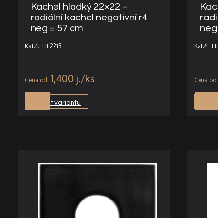
Kachel hladký 22×22 –
Kac
radiální kachel negativní r4
radi
neg = 57 cm
neg
Kat.č.: HL2213
Kat.č.: 
1,400
j.
Vybrat variantu
Vybra