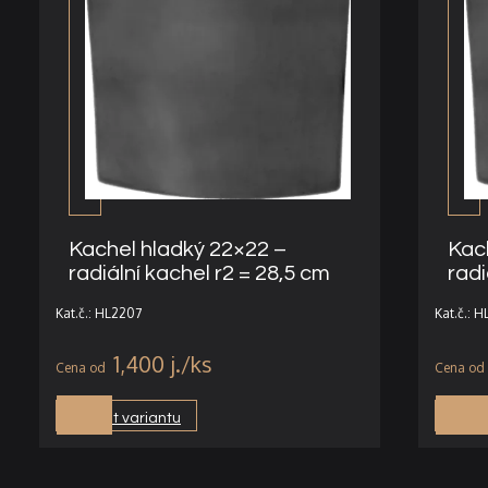
Kachel hladký 22×22 –
Kac
radiální kachel r2 = 28,5 cm
radi
Kat.č.: HL2207
Kat.č.: 
1,400
j.
Vybrat variantu
Vybra