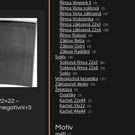
produkty
3
Římsa Vimperk II
3
produkty
3
Římsa Viola soklová
3
produkty
4
Římsa Viola záklopná
4
produkty
2
Římsa Vodolenka
2
produkty
29
Římsa záklopná 22x3
29
produktů
38
Římsa záklopná 22x6
38
produktů
9
Římsy Robust
9
produktů
2
Záklop Bella
2
produkty
3
Záklop Ostrý
3
produkty
3
Záklop Radiální
3
produkty
41
Sokly
41
produktů
16
Soklová římsa 22x3
16
produktů
15
Soklová římsa 22x6
15
produktů
10
Sokly
10
produktů
72
Velkoplošná keramika
72
produktů
15
Záklopové desky
15
produktů
9
Želetava
9
produktů
3
Doplňky
3
produkty
2
Kachel 22x44
22×22 –
2
produkty
2
Kachel 33x22
2
 negativní r3
produkty
2
Kachel 44x44
2
produkty
Motiv
anděl
2