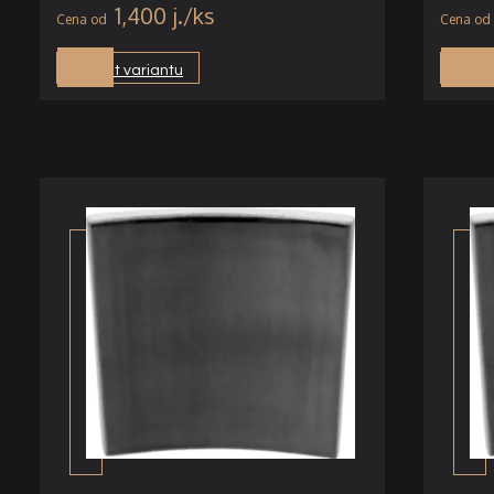
1,400
j.
Vybrat variantu
Vybra