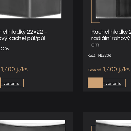
hel hladký 22×22 –
Kachel hladký 
vý kachel půl/půl
radiální rohový
cm
HL2205
Kat.č.: HL2206
1,400
j.
1,400
j.
t variantu
Vybrat variantu