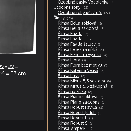
4
Ozdobné pásky Vodolenka
4
produkty
22
Ozdobné rohy
22
produktů
22
Ozdobné rohy půl / půl
22
produktů
166
Římsy
166
produktů
3
Římsa Bella soklová
3
produkty
3
Římsa Bella záklopná
3
produkty
6
Římsa Favilla
6
produktů
2
Římsa Favilla II.
2
produkty
2
Římsa Favilla žaludy
2
produkty
4
Římsa Fenestra nízká
4
produkty
4
Římsa Fenestra vysoká
4
produkty
7
Římsa Flora
7
produktů
1
Římsa Flora bez motivu
1
22×22 –
produkt
2
Římsa Kateřina Veliká
2
 r4 = 57 cm
produkty
2
Římsa Lusk
2
produkty
5
Římsa Minus 5,5 soklová
5
produktů
3
Římsa Minus 5,5 záklopná
3
produkty
2
Římsa na zídku
2
produkty
3
Římsa Piano soklová
3
produkty
3
Římsa Piano záklopná
3
produkty
2
Římsa Robust Favilla
2
produkty
3
Římsa Robust Judith
3
produkty
5
Římsa Robust L
5
produktů
6
Římsa Robust S
6
produktů
2
Římsa Vimperk I
2