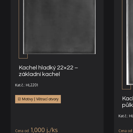
Kachel hladký 22×22 –
základní kachel
Kat.č.: HL2201
Kac
Motivy | Větrací otvory
půl
Kat.č.: 
1,000
j.