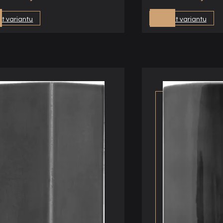
t variantu
Vybrat variantu