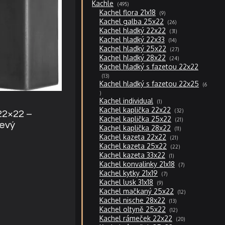
495
Kachle
495
produktů
9
Kachel flora 21x18
9
produktů
26
Kachel galba 25x22
26
produktů
31
Kachel hladký 22x22
31
produktů
14
Kachel hladký 22x33
14
produktů
27
Kachel hladký 25x22
27
produktů
24
Kachel hladký 28x22
24
produktů
Kachel hladký s fazetou 22x22
13
13
produktů
Kachel hladký s fazetou 22x25
6
6
produktů
1
Kachel individual
1
produkt
32
Kachel kaplička 22x22
32
22×22 –
produktů
21
Kachel kaplička 25x22
21
levý
produktů
11
Kachel kaplička 28x22
11
produktů
21
Kachel kazeta 22x22
21
produktů
22
Kachel kazeta 25x22
22
produktů
1
Kachel kazeta 33x22
1
produkt
7
Kachel konvalinky 21x18
7
produktů
7
Kachel kytky 21x19
7
produktů
9
Kachel lusk 31x18
9
produktů
12
Kachel mačkaný 25x22
12
produktů
13
Kachel nische 28x22
13
produktů
12
Kachel oltyně 25x22
12
produktů
20
Kachel rámeček 22x22
20
produktů