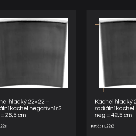
hel hladký 22×22 –
Kachel hladký 
ální kachel negativní r2
radiální kachel
 = 28,5 cm
neg = 42,5 cm
L2211
Kat.č.: HL2212