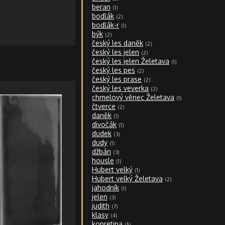
beran
1
bodlák
2
bodlák-r
1
býk
2
český les daněk
2
český les jelen
2
český les jelen Želetava
1
český les pes
2
český les prase
2
český les veverka
2
chmelový věnec Želetava
1
čtverce
2
daněk
1
divočák
1
dudek
3
dudy
1
džbán
3
housle
1
Hubert velký
1
Hubert velký Želetava
2
jahodník
1
jelen
3
judith
7
klasy
4
kopretina
5