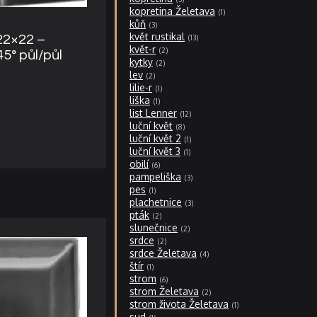
kopretina Želetava
1
kůň
3
květ rustikal
22×22 –
13
květ-r
2
5° půl/půl
kytky
2
lev
2
lilie-r
1
liška
1
list Lenner
12
luční květ
8
luční květ 2
1
luční květ 3
1
obilí
6
pampeliška
3
pes
1
plachetnice
3
pták
2
slunečnice
2
srdce
2
srdce Želetava
4
štír
1
strom
6
strom Želetava
2
strom života Želetava
1
sud