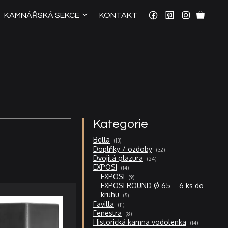
KAMNÁŘSKÁ SEKCE
KONTAKT
Kategorie
13
Bella
13
produktů
32
Doplňky / ozdoby
32
produktů
24
Dvojitá glazura
24
produktů
14
EXPOSI
14
produktů
9
EXPOSI
9
produktů
EXPOSI ROUND Ø 65 – 6 ks do
5
kruhu
5
produktů
11
Favilla
11
produktů
8
Fenestra
8
produktů
14
Historická kamna vodolenka
14
produktů