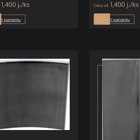
1,400
j.
1,400
j.
t variantu
Vybrat variantu