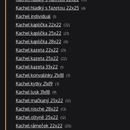
produktů
6
Kachel hladký s fazetou 22x25
6
produktů
1
Kachel individual
1
produkt
32
Kachel kaplička 22x22
32
produktů
21
Kachel kaplička 25x22
21
produktů
11
Kachel kaplička 28x22
11
produktů
21
Kachel kazeta 22x22
21
produktů
22
Kachel kazeta 25x22
22
produktů
1
Kachel kazeta 33x22
1
produkt
7
Kachel konvalinky 21x18
7
produktů
7
Kachel kytky 21x19
7
produktů
9
Kachel lusk 31x18
9
produktů
12
Kachel mačkaný 25x22
12
produktů
13
Kachel nische 28x22
13
produktů
12
Kachel oltyně 25x22
12
produktů
20
Kachel rámeček 22x22
20
produktů