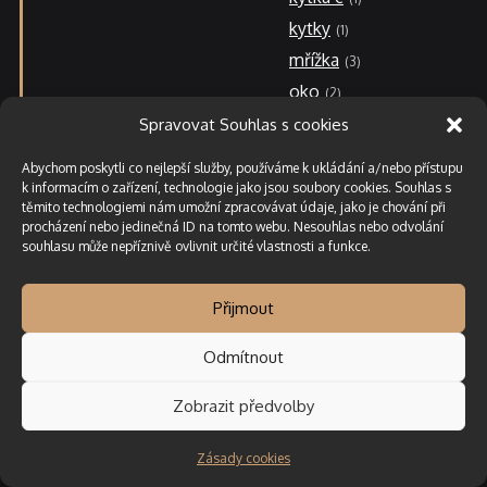
kytky
1
mřížka
3
oko
2
páv
Spravovat Souhlas s cookies
11
páv velký
4
Abychom poskytli co nejlepší služby, používáme k ukládání a/nebo přístupu
piky
k informacím o zařízení, technologie jako jsou soubory cookies. Souhlas s
3
těmito technologiemi nám umožní zpracovávat údaje, jako je chování při
piškoty
8
procházení nebo jedinečná ID na tomto webu. Nesouhlas nebo odvolání
souhlasu může nepříznivě ovlivnit určité vlastnosti a funkce.
plameny
1
plot
5
Přijmout
retro
5
ryby
5
Odmítnout
slzy
7
Zobrazit předvolby
stopa
1
stopa malá
1
Zásady cookies
stopa velká
6