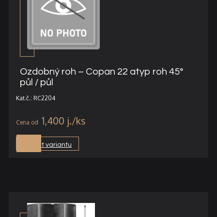
Ozdobný roh – Copan 22 atyp roh 45°
půl / půl
Kat.č.: RC2204
1,400
j.
Vybrat variantu