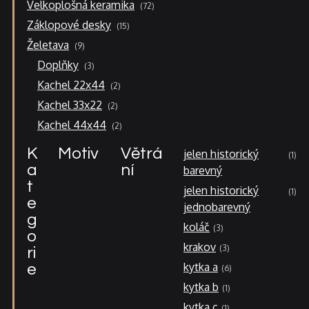
72
Velkoplošná keramika
72
produktů
15
Záklopové desky
15
produktů
9
Želetava
9
produktů
3
Doplňky
3
produkty
2
Kachel 22x44
2
produkty
2
Kachel 33x22
2
produkty
2
Kachel 44x44
2
produkty
K
Motiv
Větrá
jelen historický
1
a
ní
barevný
t
jelen historický
1
e
jednobarevný
g
koláč
3
o
krakov
3
ri
kytka a
e
6
kytka b
1
kytka c
1