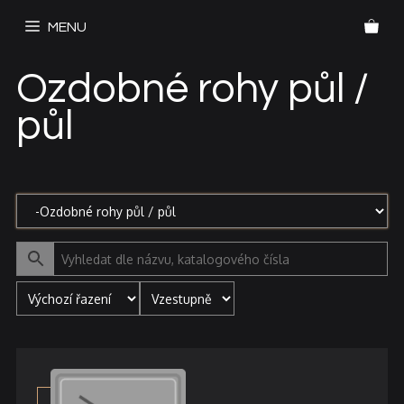
Přeskočit
MENU
na
obsah
Ozdobné rohy půl /
půl