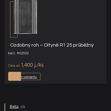
Ozdobný roh – Oltyně R1 25 průběžný
Kat.č.: RO2502
1,400
j.
Vybrat variantu
13
Bella
13
produktů