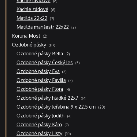
Kachle lavicové
6
produktů
6
Kachle zádové
6
produktů
7
Matilda 22x22
7
produktů
2
Matilda manšestr 22x22
2
produkty
2
Koruna Most
2
produkty
117
Ozdobné pásky
117
produktů
2
Ozdobné pásky Bella
2
produkty
5
Ozdobné pásky Český les
5
produktů
2
Ozdobné pásky Eva
2
produkty
2
Ozdobné pásky Favilla
2
produkty
4
Ozdobné pásky Flora
4
produkty
14
Ozdobné pásky hladké 22x7
14
produktů
20
Ozdobné pásky Jeřabina 9 x 22,5 cm
20
produktů
4
Ozdobné pásky Judith
4
produkty
7
Ozdobné pásky Káro
7
produktů
10
Ozdobné pásky Listy
10
produktů