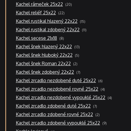
20
Kachel rámeček 25x22
20
produktů
22
Kachel reliéf 25x22
22
produktů
15
Kachel rustikal hlazený 22x22
15
produktů
11
Kachel rustikal zdobený 22x22
11
produktů
8
Kachel secese 21x18
8
produktů
13
Kachel šnek hlazený 22x22
13
produktů
5
Kachel šnek hluboký 22x22
5
produktů
2
Kachel šnek Roman 22x22
2
produkty
7
Kachel šnek zdobený 22x22
7
produktů
6
Kachel zrcadlo nezdobené duté 25x22
6
produktů
4
Kachel zrcadlo nezdobené rovné 25x22
4
produkty
4
Kachel zrcadlo nezdobené vypouklé 25x22
4
produkty
7
Kachel zrcadlo zdobené duté 25x22
7
produktů
2
Kachel zrcadlo zdobené rovné 25x22
2
produkty
9
Kachel zrcadlo zdobené vypouklé 25x22
9
produktů
6