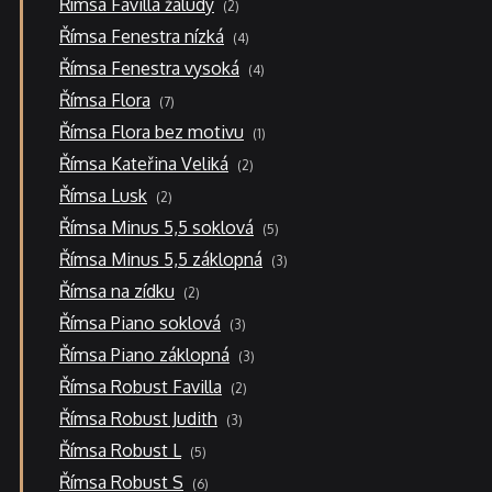
Římsa Favilla žaludy
2
produkty
4
Římsa Fenestra nízká
4
produkty
4
Římsa Fenestra vysoká
4
produkty
7
Římsa Flora
7
produktů
1
Římsa Flora bez motivu
1
produkt
2
Římsa Kateřina Veliká
2
produkty
2
Římsa Lusk
2
produkty
5
Římsa Minus 5,5 soklová
5
produktů
3
Římsa Minus 5,5 záklopná
3
produkty
2
Římsa na zídku
2
produkty
3
Římsa Piano soklová
3
produkty
3
Římsa Piano záklopná
3
produkty
2
Římsa Robust Favilla
2
produkty
3
Římsa Robust Judith
3
produkty
5
Římsa Robust L
5
produktů
6
Římsa Robust S
6