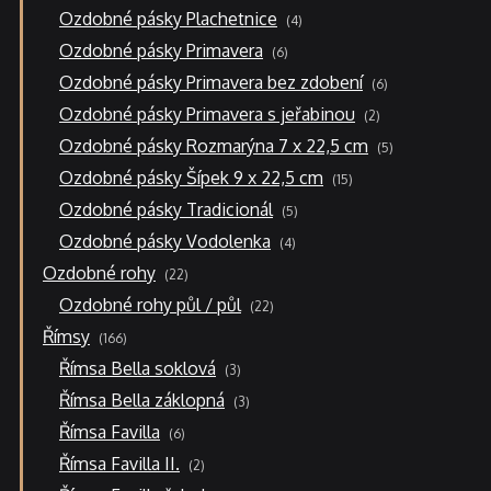
4
Ozdobné pásky Plachetnice
4
produkty
6
Ozdobné pásky Primavera
6
produktů
6
Ozdobné pásky Primavera bez zdobení
6
produktů
2
Ozdobné pásky Primavera s jeřabinou
2
produkty
5
Ozdobné pásky Rozmarýna 7 x 22,5 cm
5
produktů
15
Ozdobné pásky Šípek 9 x 22,5 cm
15
produktů
5
Ozdobné pásky Tradicionál
5
produktů
4
Ozdobné pásky Vodolenka
4
produkty
22
Ozdobné rohy
22
produktů
22
Ozdobné rohy půl / půl
22
produktů
166
Římsy
166
produktů
3
Římsa Bella soklová
3
produkty
3
Římsa Bella záklopná
3
produkty
6
Římsa Favilla
6
produktů
2
Římsa Favilla II.
2
produkty
2