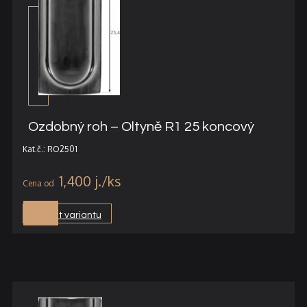
Ozdobný roh – Oltyně R1 25 koncový
Kat.č.: RO2501
1,400
j.
Vybrat variantu