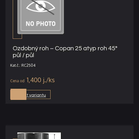
Ozdobný roh – Copan 25 atyp roh 45°
půl / půl
Kat.č.: RC2504
1,400
j.
Vybrat variantu