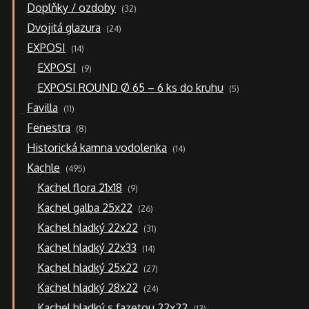
32
Doplňky / ozdoby
32
produktů
24
Dvojitá glazura
24
produktů
14
EXPOSI
14
produktů
9
EXPOSI
9
produktů
5
EXPOSI ROUND Ø 65 – 6 ks do kruhu
5
produktů
11
Favilla
11
produktů
8
Fenestra
8
produktů
14
Historická kamna vodolenka
14
produktů
495
Kachle
495
produktů
9
Kachel flora 21x18
9
produktů
26
Kachel galba 25x22
26
produktů
31
Kachel hladký 22x22
31
produktů
14
Kachel hladký 22x33
14
produktů
27
Kachel hladký 25x22
27
produktů
24
Kachel hladký 28x22
24
produktů
13
Kachel hladký s fazetou 22x22
13