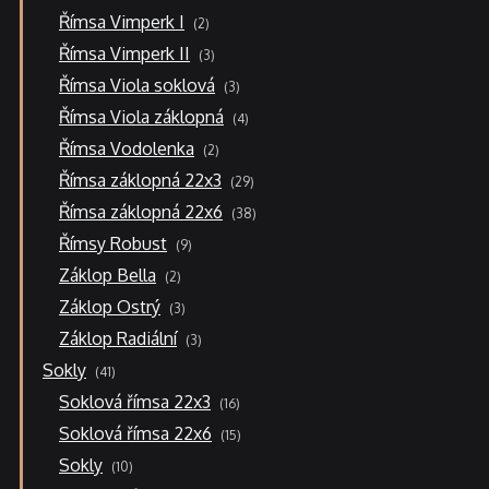
produktů
2
Římsa Vimperk I
2
produkty
3
Římsa Vimperk II
3
produkty
3
Římsa Viola soklová
3
produkty
4
Římsa Viola záklopná
4
produkty
2
Římsa Vodolenka
2
produkty
29
Římsa záklopná 22x3
29
produktů
38
Římsa záklopná 22x6
38
produktů
9
Římsy Robust
9
produktů
2
Záklop Bella
2
produkty
3
Záklop Ostrý
3
produkty
3
Záklop Radiální
3
produkty
41
Sokly
41
produktů
16
Soklová římsa 22x3
16
produktů
15
Soklová římsa 22x6
15
produktů
10
Sokly
10
produktů