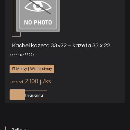
Kachel kazeta 33×22 – kazeta 33 x 22
Kat.č.: KZ3322a
Motivy | Větrací otvory
2,100
j.
Vybrat variantu
13