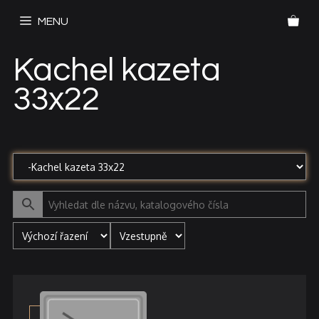
Přeskočit
MENU
na
obsah
Kachel kazeta
33x22