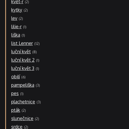
květ-r
2
kytky
2
lev
2
lilie-r
1
liška
1
list Lenner
12
luční květ
8
luční květ 2
1
luční květ 3
1
obilí
6
pampeliška
3
pes
1
plachetnice
3
pták
2
slunečnice
2
srdce
2