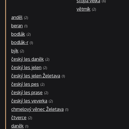
stopa velká
6
větrník
2
anděl
2
beran
1
bodlák
2
bodlák-r
1
býk
2
český les daněk
2
český les jelen
2
český les jelen Želetava
1
český les pes
2
český les prase
2
český les veverka
2
chmelový věnec Želetava
1
čtverce
2
daněk
1