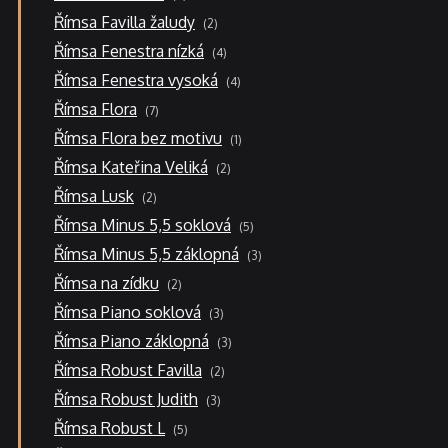
produkty
2
Římsa Favilla žaludy
2
produkty
4
Římsa Fenestra nízká
4
produkty
4
Římsa Fenestra vysoká
4
produkty
7
Římsa Flora
7
produktů
1
Římsa Flora bez motivu
1
produkt
2
Římsa Kateřina Veliká
2
produkty
2
Římsa Lusk
2
produkty
5
Římsa Minus 5,5 soklová
5
produktů
3
Římsa Minus 5,5 záklopná
3
produkty
2
Římsa na zídku
2
produkty
3
Římsa Piano soklová
3
produkty
3
Římsa Piano záklopná
3
produkty
2
Římsa Robust Favilla
2
produkty
3
Římsa Robust Judith
3
produkty
5
Římsa Robust L
5
produktů