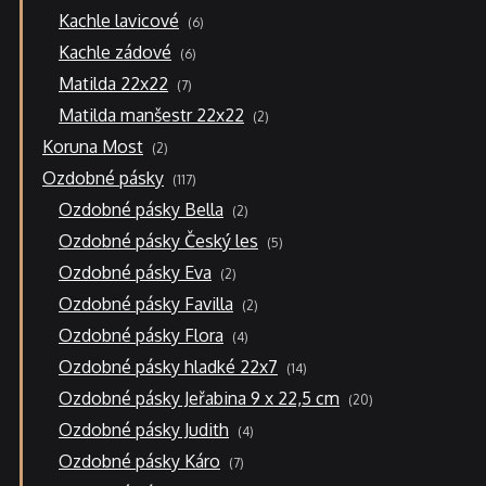
6
Kachle lavicové
6
produktů
6
Kachle zádové
6
produktů
7
Matilda 22x22
7
produktů
2
Matilda manšestr 22x22
2
produkty
2
Koruna Most
2
produkty
117
Ozdobné pásky
117
produktů
2
Ozdobné pásky Bella
2
produkty
5
Ozdobné pásky Český les
5
produktů
2
Ozdobné pásky Eva
2
produkty
2
Ozdobné pásky Favilla
2
produkty
4
Ozdobné pásky Flora
4
produkty
14
Ozdobné pásky hladké 22x7
14
produktů
20
Ozdobné pásky Jeřabina 9 x 22,5 cm
20
produktů
4
Ozdobné pásky Judith
4
produkty
7
Ozdobné pásky Káro
7
produktů