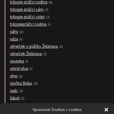
trilogie ptáčci rodina
6
trilogie ptáčci sám
7
trilogie ptáčci vzlet
7
trilogieptáčci rodina
1
váhy
2
váza
1
věneček s ptáčky Želetava
2
věneček Želetava
2
veverka
1
vinná réva
1
víno
6
vločka Bella
12
zajíc
4
žalud
2
zvonek-r
2
Spravovat Souhlas s cookies
N