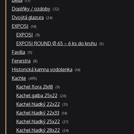
Bella
13
produktů
32
Doplňky / ozdoby
32
produktů
24
Dvojitá glazura
24
produktů
14
EXPOSI
14
produktů
9
EXPOSI
9
produktů
5
EXPOSI ROUND Ø 65 – 6 ks do kruhu
5
produktů
11
Favilla
11
produktů
8
Fenestra
8
produktů
14
Historická kamna vodolenka
14
produktů
495
Kachle
495
produktů
9
Kachel flora 21x18
9
produktů
26
Kachel galba 25x22
26
produktů
31
Kachel hladký 22x22
31
produktů
14
Kachel hladký 22x33
14
produktů
27
Kachel hladký 25x22
27
produktů
24
Kachel hladký 28x22
24
produktů