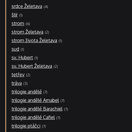
srdce Želetava
4
štír
1
strom
6
strom Želetava
2
strom života Želetava
1
sud
1
sv. Hubert
1
sv. Hubert Želetava
2
tetřev
2
tráva
3
trilogie andělé
7
trilogie andělé Amabel
7
trilogie andělé Barachiel
7
trilogie andělé Cafiel
7
trilogie ptáčci
7