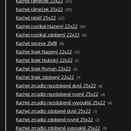
Kachel rámeček 22x22
20
produktů
20
Kachel rámeček 25x22
20
produktů
22
Kachel reliéf 25x22
22
produktů
15
Kachel rustikal hlazený 22x22
15
produktů
11
Kachel rustikal zdobený 22x22
11
produktů
8
Kachel secese 21x18
8
produktů
13
Kachel šnek hlazený 22x22
13
produktů
5
Kachel šnek hluboký 22x22
5
produktů
2
Kachel šnek Roman 22x22
2
produkty
7
Kachel šnek zdobený 22x22
7
produktů
6
Kachel zrcadlo nezdobené duté 25x22
6
produktů
4
Kachel zrcadlo nezdobené rovné 25x22
4
produkty
4
Kachel zrcadlo nezdobené vypouklé 25x22
4
produkty
7
Kachel zrcadlo zdobené duté 25x22
7
produktů
2
Kachel zrcadlo zdobené rovné 25x22
2
produkty
9
Kachel zrcadlo zdobené vypouklé 25x22
9
produktů