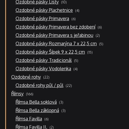
10
Ozdobné pásky Listy
10
produktů
4
Ozdobné pásky Plachetnice
4
produkty
6
Ozdobné pásky Primavera
6
produktů
6
Ozdobné pásky Primavera bez zdobení
6
produktů
2
Ozdobné pásky Primavera s jeřabinou
2
produkty
5
Ozdobné pásky Rozmarýna 7 x 22,5 cm
5
produktů
15
Ozdobné pásky Šípek 9 x 22,5 cm
15
produktů
5
Ozdobné pásky Tradicionál
5
produktů
4
Ozdobné pásky Vodolenka
4
produkty
22
Ozdobné rohy
22
produktů
22
Ozdobné rohy půl / půl
22
produktů
166
Římsy
166
produktů
3
Římsa Bella soklová
3
produkty
3
Římsa Bella záklopná
3
produkty
6
Římsa Favilla
6
produktů
2
Římsa Favilla II.
2