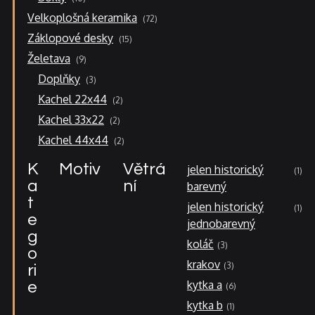
produktů
72
Velkoplošná keramika
72
produktů
15
Záklopové desky
15
produktů
9
Želetava
9
produktů
3
Doplňky
3
produkty
2
Kachel 22x44
2
produkty
2
Kachel 33x22
2
produkty
2
Kachel 44x44
2
produkty
K
Motiv
Větrá
jelen historický
1
a
ní
barevný
t
jelen historický
1
e
jednobarevný
g
koláč
3
o
krakov
3
ri
kytka a
e
6
kytka b
1