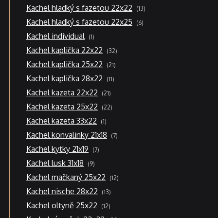
13
Kachel hladký s fazetou 22x22
13
produktů
6
Kachel hladký s fazetou 22x25
6
produktů
1
Kachel individual
1
produkt
32
Kachel kaplička 22x22
32
produktů
21
Kachel kaplička 25x22
21
produktů
11
Kachel kaplička 28x22
11
produktů
21
Kachel kazeta 22x22
21
produktů
22
Kachel kazeta 25x22
22
produktů
1
Kachel kazeta 33x22
1
produkt
7
Kachel konvalinky 21x18
7
produktů
7
Kachel kytky 21x19
7
produktů
9
Kachel lusk 31x18
9
produktů
12
Kachel mačkaný 25x22
12
produktů
13
Kachel nische 28x22
13
produktů
12
Kachel oltyně 25x22
12
produktů
20