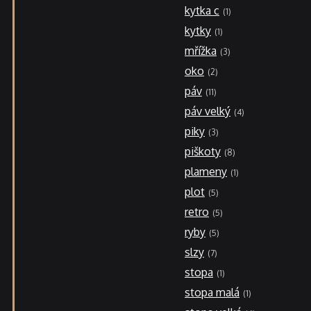
kytka c
1
kytky
1
mřížka
3
oko
2
páv
11
páv velký
4
piky
3
piškoty
8
plameny
1
plot
5
retro
5
ryby
5
slzy
7
stopa
1
stopa malá
1