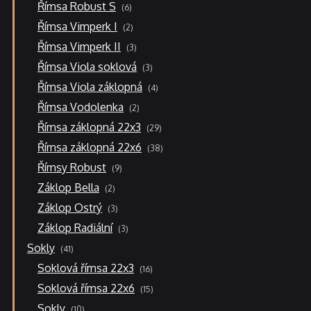
6
Římsa Robust S
6
produktů
2
Římsa Vimperk I
2
produkty
3
Římsa Vimperk II
3
produkty
3
Římsa Viola soklová
3
produkty
4
Římsa Viola záklopná
4
produkty
2
Římsa Vodolenka
2
produkty
29
Římsa záklopná 22x3
29
produktů
38
Římsa záklopná 22x6
38
produktů
9
Římsy Robust
9
produktů
2
Záklop Bella
2
produkty
3
Záklop Ostrý
3
produkty
3
Záklop Radiální
3
produkty
41
Sokly
41
produktů
16
Soklová římsa 22x3
16
produktů
15
Soklová římsa 22x6
15
produktů
10
Sokly
10