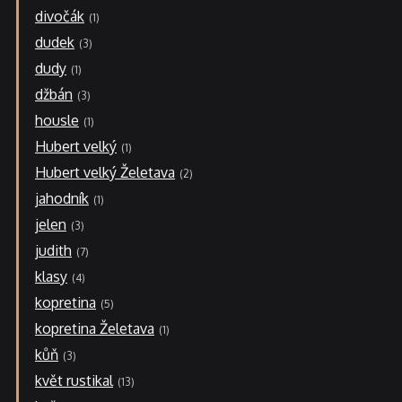
divočák
1
dudek
3
dudy
1
džbán
3
housle
1
Hubert velký
1
Hubert velký Želetava
2
jahodník
1
jelen
3
judith
7
klasy
4
kopretina
5
kopretina Želetava
1
kůň
3
květ rustikal
13