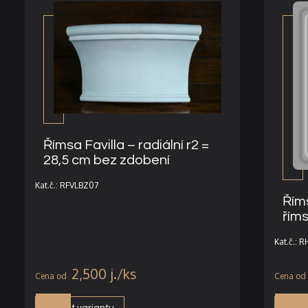
Římsa Favilla – radiální r2 =
28,5 cm bez zdobení
Kat.č.: RFVLBZ07
Říms
řím
Kat.č.: 
2,500
j.
Vybrat variantu
Vybra