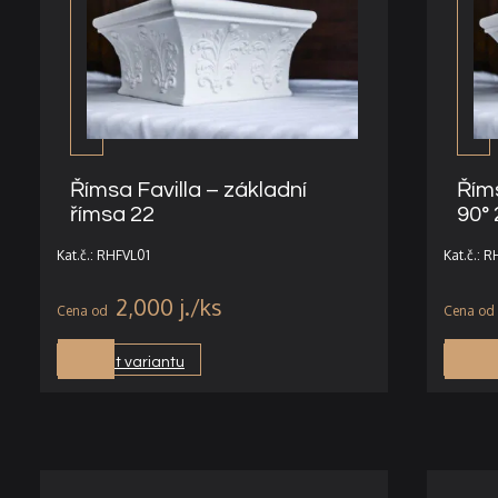
Římsa Favilla – základní
Říms
římsa 22
90° 
Kat.č.: RHFVL01
Kat.č.: 
2,000
j.
Vybrat variantu
Vybra