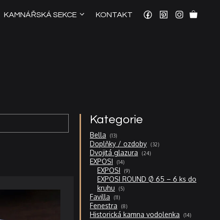
KAMNÁŘSKÁ SEKCE
KONTAKT
Kategorie
13
Bella
13
produktů
32
Doplňky / ozdoby
32
produktů
24
Dvojitá glazura
24
produktů
14
EXPOSI
14
produktů
9
EXPOSI
9
produktů
EXPOSI ROUND Ø 65 – 6 ks do
5
kruhu
5
produktů
11
Favilla
11
produktů
8
Fenestra
8
produktů
14
Historická kamna vodolenka
14
produktů