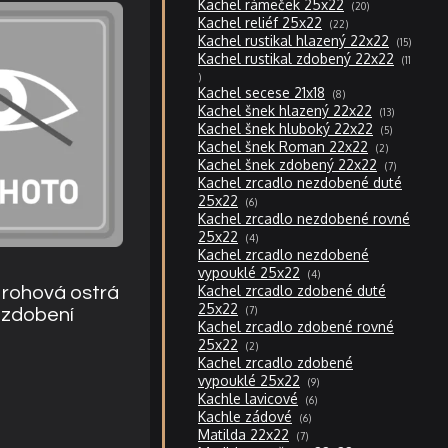
20
Kachel rámeček 25x22
20
produktů
22
Kachel reliéf 25x22
22
produktů
15
Kachel rustikal hlazený 22x22
15
produktů
Kachel rustikal zdobený 22x22
11
11
produktů
8
Kachel secese 21x18
8
produktů
13
Kachel šnek hlazený 22x22
13
produktů
5
Kachel šnek hluboký 22x22
5
produktů
2
Kachel šnek Roman 22x22
2
produkty
7
Kachel šnek zdobený 22x22
7
produktů
Kachel zrcadlo nezdobené duté
6
25x22
6
produktů
Kachel zrcadlo nezdobené rovné
4
25x22
4
produkty
Kachel zrcadlo nezdobené
4
vypouklé 25x22
4
produkty
Kachel zrcadlo zdobené duté
– rohová ostrá
7
25x22
7
z zdobení
produktů
Kachel zrcadlo zdobené rovné
2
25x22
2
produkty
Kachel zrcadlo zdobené
9
vypouklé 25x22
9
produktů
6
Kachle lavicové
6
produktů
6
Kachle zádové
6
produktů
7
Matilda 22x22
7
produktů