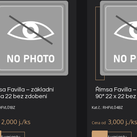
a Favilla – základní
Římsa Favilla 
sa 22 bez zdobení
90° 22 x 22 be
RHFVL01BZ
Kat.č.: RHFVL04BZ
2,000
j.
3,000
j.
t variantu
Vybrat variantu