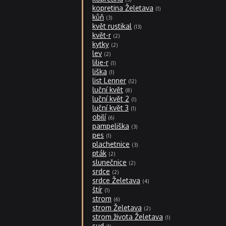
kopretina Želetava
1
kůň
3
květ rustikal
13
květ-r
2
kytky
2
lev
2
lilie-r
1
liška
1
list Lenner
12
luční květ
8
luční květ 2
1
luční květ 3
1
obilí
6
pampeliška
3
pes
1
plachetnice
3
pták
2
slunečnice
2
srdce
2
srdce Želetava
4
štír
1
strom
6
strom Želetava
2
strom života Želetava
1
sud