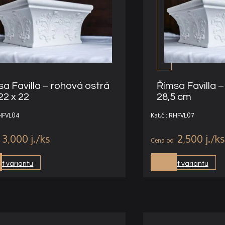
a Favilla – rohová ostrá
Římsa Favilla – 
22 x 22
28,5 cm
RHFVL04
Kat.č.: RHFVL07
3,000
j.
2,500
j.
t variantu
Vybrat variantu