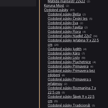
2
Matilda manšestr 22x22
2
produkty
2
Koruna Most
2
produkty
117
Ozdobné pásky
117
produktů
2
Ozdobné pásky Bella
2
produkty
5
Ozdobné pásky Český les
5
produktů
2
Ozdobné pásky Eva
2
produkty
2
Ozdobné pásky Favilla
2
produkty
4
Ozdobné pásky Flora
4
produkty
14
Ozdobné pásky hladké 22x7
14
produktů
Ozdobné pásky Jeřabina 9 x 22,5
20
cm
20
produktů
4
Ozdobné pásky Judith
4
produkty
7
Ozdobné pásky Káro
7
produktů
10
Ozdobné pásky Listy
10
produktů
4
Ozdobné pásky Plachetnice
4
produkty
6
Ozdobné pásky Primavera
6
produktů
Ozdobné pásky Primavera bez
6
zdobení
6
produktů
Ozdobné pásky Primavera s
2
jeřabinou
2
produkty
Ozdobné pásky Rozmarýna 7 x
5
22,5 cm
5
produktů
Ozdobné pásky Šípek 9 x 22,5
15
cm
15
produktů
5
Ozdobné pásky Tradicionál
5
produktů