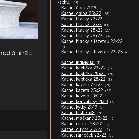
495
Kachle
495
produktů
9
Kachel flora 21x18
9
produktů
26
Kachel galba 25x22
26
produktů
31
Kachel hladký 22x22
31
produktů
14
Kachel hladký 22x33
14
produktů
27
Kachel hladký 25x22
27
produktů
24
Kachel hladký 28x22
24
produktů
Kachel hladký s fazetou 22x22
13
13
produktů
Kachel hladký s fazetou 22x25
radiální r2 =
6
6
produktů
1
Kachel individual
1
produkt
32
Kachel kaplička 22x22
32
produktů
21
Kachel kaplička 25x22
21
produktů
11
Kachel kaplička 28x22
11
produktů
21
Kachel kazeta 22x22
21
produktů
22
Kachel kazeta 25x22
22
produktů
1
Kachel kazeta 33x22
1
produkt
7
Kachel konvalinky 21x18
7
produktů
7
Kachel kytky 21x19
7
produktů
9
Kachel lusk 31x18
9
produktů
12
Kachel mačkaný 25x22
12
produktů
13
Kachel nische 28x22
13
produktů
12
Kachel oltyně 25x22
12
produktů
20
Kachel rámeček 22x22
20
produktů