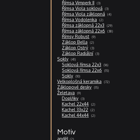
produkty
3
Římsa Vimperk II
3
produkty
3
Římsa Viola soklová
3
produkty
4
Římsa Viola záklopná
4
produkty
2
Římsa Vodolenka
2
produkty
29
Římsa záklopná 22x3
29
produktů
38
Římsa záklopná 22x6
38
produktů
9
Římsy Robust
9
produktů
2
Záklop Bella
2
produkty
3
Záklop Ostrý
3
produkty
3
Záklop Radiální
3
produkty
41
Sokly
41
produktů
16
Soklová římsa 22x3
16
produktů
15
Soklová římsa 22x6
15
produktů
10
Sokly
10
produktů
72
Velkoplošná keramika
72
produktů
15
Záklopové desky
15
produktů
9
Želetava
9
produktů
3
Doplňky
3
produkty
2
Kachel 22x44
2
produkty
2
Kachel 33x22
2
produkty
2
Kachel 44x44
2
produkty
Motiv
anděl
2