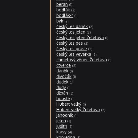
beran
1
bodlák
2
bodlák-r
1
býk
2
český les daněk
2
český les jelen
2
český les jelen Želetava
1
český les pes
2
český les prase
2
český les veverka
2
chmelový věnec Želetava
1
čtverce
2
daněk
1
divočák
1
dudek
3
dudy
1
džbán
3
housle
1
Hubert velký
1
Hubert velký Želetava
2
jahodník
1
jelen
3
judith
7
klasy
4
kopretina
5