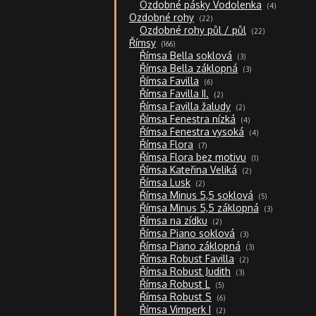
4
Ozdobné pásky Vodolenka
4
produkty
22
Ozdobné rohy
22
produktů
22
Ozdobné rohy půl / půl
22
produktů
166
Římsy
166
produktů
3
Římsa Bella soklová
3
produkty
3
Římsa Bella záklopná
3
produkty
6
Římsa Favilla
6
produktů
2
Římsa Favilla II.
2
produkty
2
Římsa Favilla žaludy
2
produkty
4
Římsa Fenestra nízká
4
produkty
4
Římsa Fenestra vysoká
4
produkty
7
Římsa Flora
7
produktů
1
Římsa Flora bez motivu
1
produkt
2
Římsa Kateřina Veliká
2
produkty
2
Římsa Lusk
2
produkty
5
Římsa Minus 5,5 soklová
5
produktů
3
Římsa Minus 5,5 záklopná
3
produkty
2
Římsa na zídku
2
produkty
3
Římsa Piano soklová
3
produkty
3
Římsa Piano záklopná
3
produkty
2
Římsa Robust Favilla
2
produkty
3
Římsa Robust Judith
3
produkty
5
Římsa Robust L
5
produktů
6
Římsa Robust S
6
produktů
2
Římsa Vimperk I
2