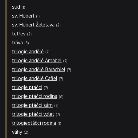
sud
1
sv. Hubert
1
sv. Hubert Želetava
2
tetřev
2
tráva
3
trilogie andělé
7
trilogie andělé Amabel
7
trilogie andělé Barachiel
7
trilogie andělé Cafiel
7
trilogie ptáčci
7
trilogie ptáčci rodina
6
trilogie ptáčci sám
7
trilogie ptáčci vzlet
7
trilogieptáčci rodina
1
váhy
2