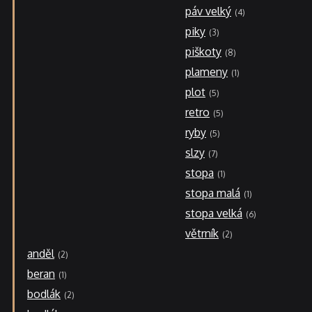
páv velký
4
piky
3
piškoty
8
plameny
1
plot
5
retro
5
ryby
5
slzy
7
stopa
1
stopa malá
1
stopa velká
6
větrník
2
anděl
2
beran
1
bodlák
2