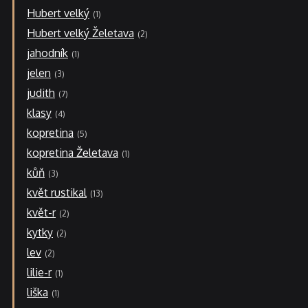
Hubert velký
1
Hubert velký Želetava
2
jahodník
1
jelen
3
judith
7
klasy
4
kopretina
5
kopretina Želetava
1
kůň
3
květ rustikal
13
květ-r
2
kytky
2
lev
2
lilie-r
1
liška
1