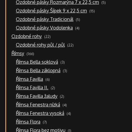
5
Ozdobné pásky Rozmarýna 7 x 22,5 cm
5
produktů
15
Ozdobné pásky Šípek 9 x 22,5 cm
15
produktů
5
Ozdobné pásky Tradicionál
5
produktů
4
Ozdobné pásky Vodolenka
4
produkty
22
Ozdobné rohy
22
produktů
22
Ozdobné rohy půl / půl
22
produktů
166
Římsy
166
produktů
3
Římsa Bella soklová
3
produkty
3
Římsa Bella záklopná
3
produkty
6
Římsa Favilla
6
produktů
2
Římsa Favilla II.
2
produkty
2
Římsa Favilla žaludy
2
produkty
4
Římsa Fenestra nízká
4
produkty
4
Římsa Fenestra vysoká
4
produkty
7
Římsa Flora
7
produktů
1
Římsa Flora bez motivu
1