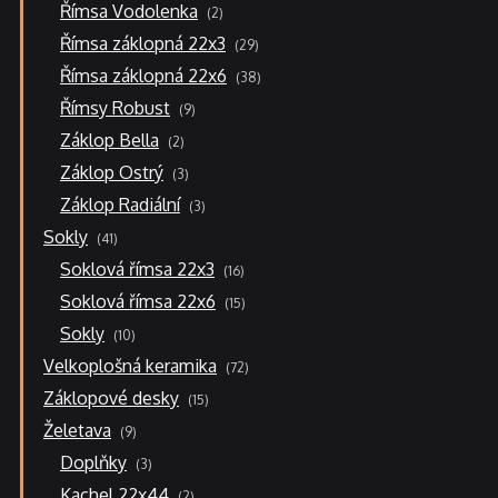
2
Římsa Vodolenka
2
produkty
29
Římsa záklopná 22x3
29
produktů
38
Římsa záklopná 22x6
38
produktů
9
Římsy Robust
9
produktů
2
Záklop Bella
2
produkty
3
Záklop Ostrý
3
produkty
3
Záklop Radiální
3
produkty
41
Sokly
41
produktů
16
Soklová římsa 22x3
16
produktů
15
Soklová římsa 22x6
15
produktů
10
Sokly
10
produktů
72
Velkoplošná keramika
72
produktů
15
Záklopové desky
15
produktů
9
Želetava
9
produktů
3
Doplňky
3
produkty
2
Kachel 22x44
2