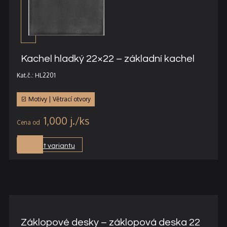
Kachel hladký 22×22 – základní kachel
Kat.č.: HL2201
Motivy | Větrací otvory
1,000
j.
Vybrat variantu
Záklopové desky – záklopová deska 22