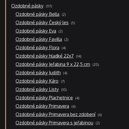
produkty
117
Ozdobné pásky
117
produktů
2
Ozdobné pásky Bella
2
produkty
5
Ozdobné pásky Český les
5
produktů
2
Ozdobné pásky Eva
2
produkty
2
Ozdobné pásky Favilla
2
produkty
4
Ozdobné pásky Flora
4
produkty
14
Ozdobné pásky hladké 22x7
14
produktů
20
Ozdobné pásky Jeřabina 9 x 22,5 cm
20
produktů
4
Ozdobné pásky Judith
4
produkty
7
Ozdobné pásky Káro
7
produktů
10
Ozdobné pásky Listy
10
produktů
4
Ozdobné pásky Plachetnice
4
produkty
6
Ozdobné pásky Primavera
6
produktů
6
Ozdobné pásky Primavera bez zdobení
6
produktů
2
Ozdobné pásky Primavera s jeřabinou
2
produkty