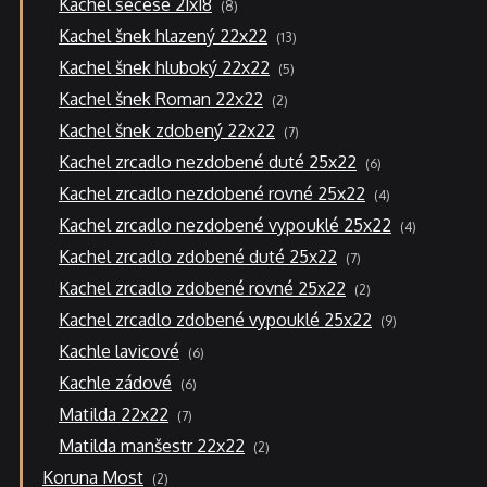
Kachel secese 21x18
8
produktů
13
Kachel šnek hlazený 22x22
13
produktů
5
Kachel šnek hluboký 22x22
5
produktů
2
Kachel šnek Roman 22x22
2
produkty
7
Kachel šnek zdobený 22x22
7
produktů
6
Kachel zrcadlo nezdobené duté 25x22
6
produktů
4
Kachel zrcadlo nezdobené rovné 25x22
4
produkty
4
Kachel zrcadlo nezdobené vypouklé 25x22
4
produkty
7
Kachel zrcadlo zdobené duté 25x22
7
produktů
2
Kachel zrcadlo zdobené rovné 25x22
2
produkty
9
Kachel zrcadlo zdobené vypouklé 25x22
9
produktů
6
Kachle lavicové
6
produktů
6
Kachle zádové
6
produktů
7
Matilda 22x22
7
produktů
2
Matilda manšestr 22x22
2
produkty
2
Koruna Most
2