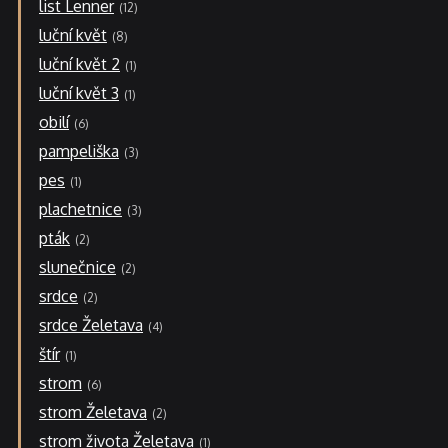
list Lenner
12
luční květ
8
luční květ 2
1
luční květ 3
1
obilí
6
pampeliška
3
pes
1
plachetnice
3
pták
2
slunečnice
2
srdce
2
srdce Želetava
4
štír
1
strom
6
strom Želetava
2
strom života Želetava
1