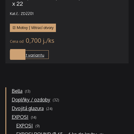
x 22
Kat.č.: ZD2201
Motivy | Větrací otvory
0,700
j.
Vybrat variantu
13
Bella
13
produktů
32
Doplňky / ozdoby
32
produktů
24
Dvojitá glazura
24
produktů
14
EXPOSI
14
produktů
9
EXPOSI
9
produktů
5