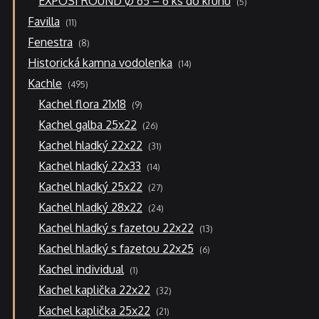
EXPOSI ROUND Ø 65 – 6 ks do kruhu
5
produktů
11
Favilla
11
produktů
8
Fenestra
8
produktů
14
Historická kamna vodolenka
14
produktů
495
Kachle
495
produktů
9
Kachel flora 21x18
9
produktů
26
Kachel galba 25x22
26
produktů
31
Kachel hladký 22x22
31
produktů
14
Kachel hladký 22x33
14
produktů
27
Kachel hladký 25x22
27
produktů
24
Kachel hladký 28x22
24
produktů
13
Kachel hladký s fazetou 22x22
13
produktů
6
Kachel hladký s fazetou 22x25
6
produktů
1
Kachel individual
1
produkt
32
Kachel kaplička 22x22
32
produktů
21
Kachel kaplička 25x22
21
produktů