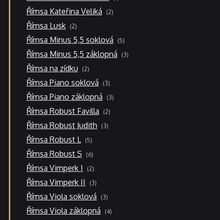
produkt
2
Římsa Kateřina Veliká
2
produkty
2
Římsa Lusk
2
produkty
5
Římsa Minus 5,5 soklová
5
produktů
3
Římsa Minus 5,5 záklopná
3
produkty
2
Římsa na zídku
2
produkty
3
Římsa Piano soklová
3
produkty
3
Římsa Piano záklopná
3
produkty
2
Římsa Robust Favilla
2
produkty
3
Římsa Robust Judith
3
produkty
5
Římsa Robust L
5
produktů
6
Římsa Robust S
6
produktů
2
Římsa Vimperk I
2
produkty
3
Římsa Vimperk II
3
produkty
3
Římsa Viola soklová
3
produkty
4
Římsa Viola záklopná
4
produkty