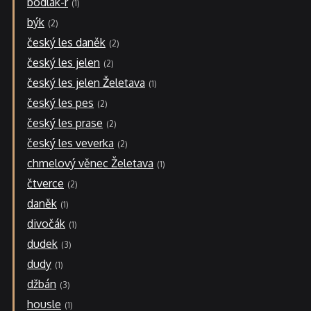
bodlák-r
1
býk
2
český les daněk
2
český les jelen
2
český les jelen Želetava
1
český les pes
2
český les prase
2
český les veverka
2
chmelový věnec Želetava
1
čtverce
2
daněk
1
divočák
1
dudek
3
dudy
1
džbán
3
housle
1