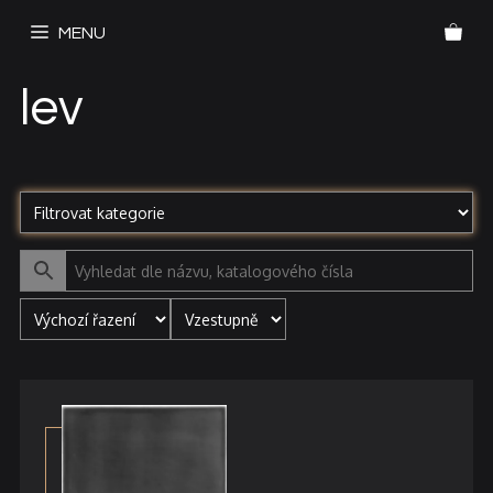
Přeskočit
MENU
na
obsah
lev