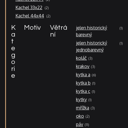
produkty
2
Kachel 33x22
2
produkty
2
Kachel 44x44
2
produkty
K
Motiv
Větrá
jelen historický
1
a
ní
barevný
t
jelen historický
1
e
jednobarevný
g
koláč
3
o
krakov
3
ri
kytka a
e
6
kytka b
1
kytka c
1
kytky
1
mřížka
3
oko
2
páv
11