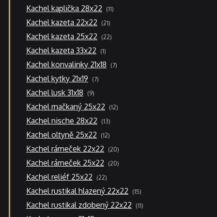
11
Kachel kaplička 28x22
11
produktů
21
Kachel kazeta 22x22
21
produktů
22
Kachel kazeta 25x22
22
produktů
1
Kachel kazeta 33x22
1
produkt
7
Kachel konvalinky 21x18
7
produktů
7
Kachel kytky 21x19
7
produktů
9
Kachel lusk 31x18
9
produktů
12
Kachel mačkaný 25x22
12
produktů
13
Kachel nische 28x22
13
produktů
12
Kachel oltyně 25x22
12
produktů
20
Kachel rámeček 22x22
20
produktů
20
Kachel rámeček 25x22
20
produktů
22
Kachel reliéf 25x22
22
produktů
15
Kachel rustikal hlazený 22x22
15
produktů
11
Kachel rustikal zdobený 22x22
11
produktů
8