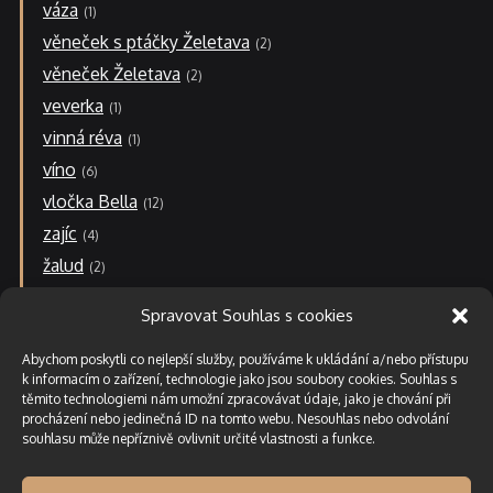
váza
1
věneček s ptáčky Želetava
2
věneček Želetava
2
veverka
1
vinná réva
1
víno
6
vločka Bella
12
zajíc
4
žalud
2
zvonek-r
2
Spravovat Souhlas s cookies
N
á
Abychom poskytli co nejlepší služby, používáme k ukládání a/nebo přístupu
k
k informacím o zařízení, technologie jako jsou soubory cookies. Souhlas s
u
těmito technologiemi nám umožní zpracovávat údaje, jako je chování při
p
procházení nebo jedinečná ID na tomto webu. Nesouhlas nebo odvolání
ní
souhlasu může nepříznivě ovlivnit určité vlastnosti a funkce.
k
o
ší