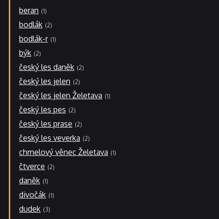
beran
1
bodlák
2
bodlák-r
1
býk
2
český les daněk
2
český les jelen
2
český les jelen Želetava
1
český les pes
2
český les prase
2
český les veverka
2
chmelový věnec Želetava
1
čtverce
2
daněk
1
divočák
1
dudek
3