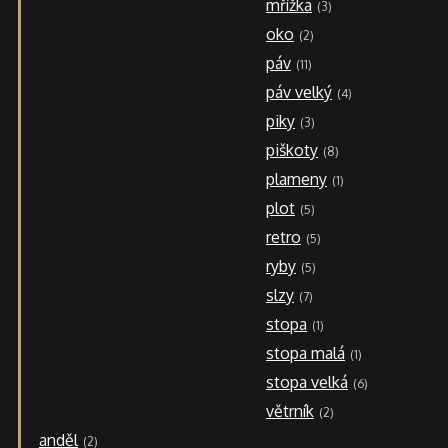
mřížka
3
oko
2
páv
11
páv velký
4
piky
3
piškoty
8
plameny
1
plot
5
retro
5
ryby
5
slzy
7
stopa
1
stopa malá
1
stopa velká
6
větrník
2
anděl
2