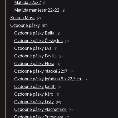
7
Matilda 22x22
7
produktů
2
Matilda manšestr 22x22
2
produkty
2
Koruna Most
2
produkty
117
Ozdobné pásky
117
produktů
2
Ozdobné pásky Bella
2
produkty
5
Ozdobné pásky Český les
5
produktů
2
Ozdobné pásky Eva
2
produkty
2
Ozdobné pásky Favilla
2
produkty
4
Ozdobné pásky Flora
4
produkty
14
Ozdobné pásky hladké 22x7
14
produktů
20
Ozdobné pásky Jeřabina 9 x 22,5 cm
20
produktů
4
Ozdobné pásky Judith
4
produkty
7
Ozdobné pásky Káro
7
produktů
10
Ozdobné pásky Listy
10
produktů
4
Ozdobné pásky Plachetnice
4
produkty
6
Ozdobné pásky Primavera
6