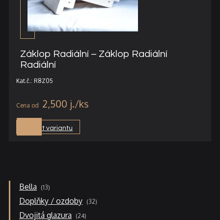
Záklop Radiální – Záklop Radiální
Radiální
Kat.č.: R8Z05
2,500
j.
Vybrat variantu
13
Bella
13
produktů
32
Doplňky / ozdoby
32
produktů
24
Dvojitá glazura
24
produktů