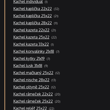
1
Kachel individual
1
produkt
32
Kachel kaplička 22x22
32
produktů
21
Kachel kaplička 25x22
21
produktů
11
Kachel kaplička 28x22
11
produktů
21
Kachel kazeta 22x22
21
produktů
22
Kachel kazeta 25x22
22
produktů
1
Kachel kazeta 33x22
1
produkt
7
Kachel konvalinky 21x18
7
produktů
7
Kachel kytky 21x19
7
produktů
9
Kachel lusk 31x18
9
produktů
12
Kachel mačkaný 25x22
12
produktů
13
Kachel nische 28x22
13
produktů
12
Kachel oltyně 25x22
12
produktů
20
Kachel rámeček 22x22
20
produktů
20
Kachel rámeček 25x22
20
produktů
22
Kachel reliéf 25x22
22