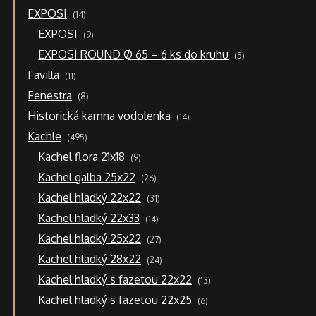
14
EXPOSI
14
produktů
9
EXPOSI
9
produktů
5
EXPOSI ROUND Ø 65 – 6 ks do kruhu
5
produktů
11
Favilla
11
produktů
8
Fenestra
8
produktů
14
Historická kamna vodolenka
14
produktů
495
Kachle
495
produktů
9
Kachel flora 21x18
9
produktů
26
Kachel galba 25x22
26
produktů
31
Kachel hladký 22x22
31
produktů
14
Kachel hladký 22x33
14
produktů
27
Kachel hladký 25x22
27
produktů
24
Kachel hladký 28x22
24
produktů
13
Kachel hladký s fazetou 22x22
13
produktů
6
Kachel hladký s fazetou 22x25
6
produktů