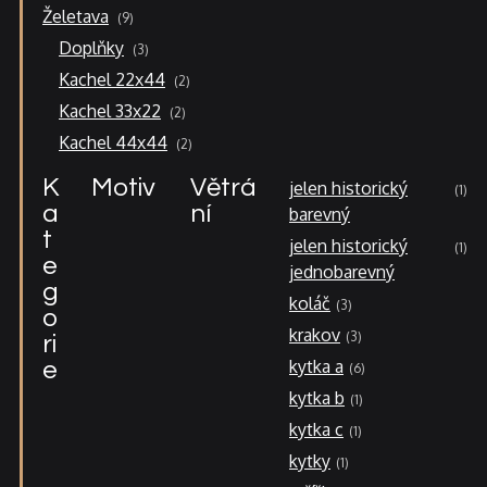
9
Želetava
9
produktů
3
Doplňky
3
produkty
2
Kachel 22x44
2
produkty
2
Kachel 33x22
2
produkty
2
Kachel 44x44
2
produkty
K
Motiv
Větrá
jelen historický
1
a
ní
barevný
t
jelen historický
1
e
jednobarevný
g
koláč
3
o
krakov
3
ri
kytka a
e
6
kytka b
1
kytka c
1
kytky
1