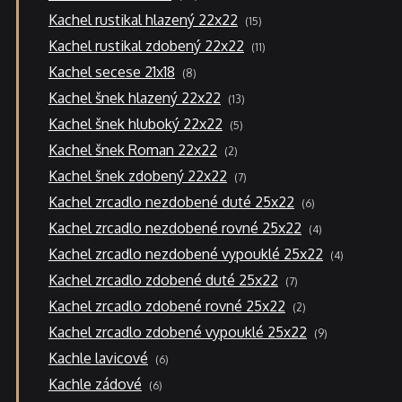
produktů
15
Kachel rustikal hlazený 22x22
15
produktů
11
Kachel rustikal zdobený 22x22
11
produktů
8
Kachel secese 21x18
8
produktů
13
Kachel šnek hlazený 22x22
13
produktů
5
Kachel šnek hluboký 22x22
5
produktů
2
Kachel šnek Roman 22x22
2
produkty
7
Kachel šnek zdobený 22x22
7
produktů
6
Kachel zrcadlo nezdobené duté 25x22
6
produktů
4
Kachel zrcadlo nezdobené rovné 25x22
4
produkty
4
Kachel zrcadlo nezdobené vypouklé 25x22
4
produkty
7
Kachel zrcadlo zdobené duté 25x22
7
produktů
2
Kachel zrcadlo zdobené rovné 25x22
2
produkty
9
Kachel zrcadlo zdobené vypouklé 25x22
9
produktů
6
Kachle lavicové
6
produktů
6
Kachle zádové
6
produktů