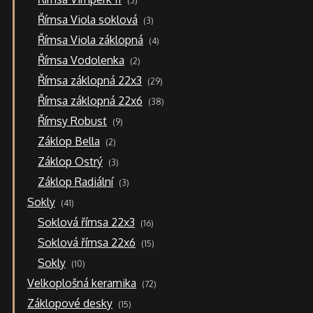
3
produkty
3
Římsa Viola soklová
3
produkty
4
Římsa Viola záklopná
4
produkty
2
Římsa Vodolenka
2
produkty
29
Římsa záklopná 22x3
29
produktů
38
Římsa záklopná 22x6
38
produktů
9
Římsy Robust
9
produktů
2
Záklop Bella
2
produkty
3
Záklop Ostrý
3
produkty
3
Záklop Radiální
3
produkty
41
Sokly
41
produktů
16
Soklová římsa 22x3
16
produktů
15
Soklová římsa 22x6
15
produktů
10
Sokly
10
produktů
72
Velkoplošná keramika
72
produktů
15
Záklopové desky
15
produktů