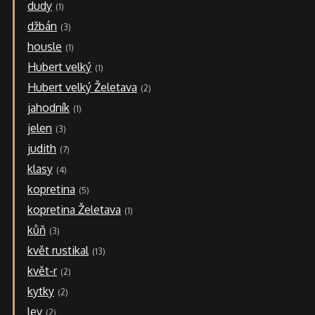
dudy
1
džbán
3
housle
1
Hubert velký
1
Hubert velký Želetava
2
jahodník
1
jelen
3
judith
7
klasy
4
kopretina
5
kopretina Želetava
1
kůň
3
květ rustikal
13
květ-r
2
kytky
2
lev
2