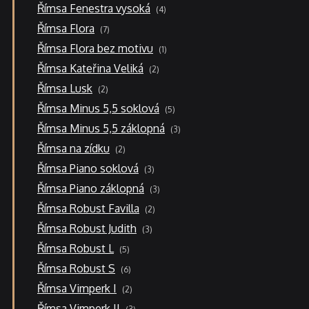
4
Římsa Fenestra vysoká
4
produkty
7
Římsa Flora
7
produktů
1
Římsa Flora bez motivu
1
produkt
2
Římsa Kateřina Veliká
2
produkty
2
Římsa Lusk
2
produkty
5
Římsa Minus 5,5 soklová
5
produktů
3
Římsa Minus 5,5 záklopná
3
produkty
2
Římsa na zídku
2
produkty
3
Římsa Piano soklová
3
produkty
3
Římsa Piano záklopná
3
produkty
2
Římsa Robust Favilla
2
produkty
3
Římsa Robust Judith
3
produkty
5
Římsa Robust L
5
produktů
6
Římsa Robust S
6
produktů
2
Římsa Vimperk I
2
produkty
3
Římsa Vimperk II