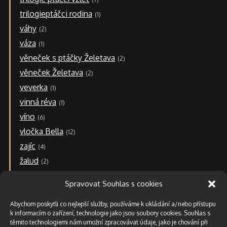
trilogieptáčci rodina
1
váhy
2
váza
1
věneček s ptáčky Želetava
2
věneček Želetava
2
veverka
1
vinná réva
1
víno
6
vločka Bella
12
zajíc
4
žalud
2
zvonek-r
2
Spravovat Souhlas s cookies
N
á
Abychom poskytli co nejlepší služby, používáme k ukládání a/nebo přístupu
k
k informacím o zařízení, technologie jako jsou soubory cookies. Souhlas s
u
těmito technologiemi nám umožní zpracovávat údaje, jako je chování při
p