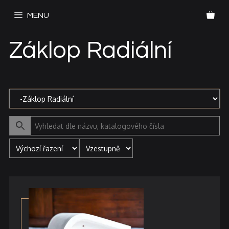
Přeskočit
MENU
na
obsah
Záklop Radiální