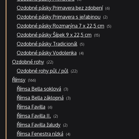
produktů
6
Ozdobné pásky Primavera bez zdobení
6
produktů
2
Ozdobné pásky Primavera s jeřabinou
2
produkty
5
Ozdobné pásky Rozmarýna 7 x 22,5 cm
5
produktů
15
Ozdobné pásky Šípek 9 x 22,5 cm
15
produktů
5
Ozdobné pásky Tradicionál
5
produktů
4
Ozdobné pásky Vodolenka
4
produkty
22
Ozdobné rohy
22
produktů
22
Ozdobné rohy půl / půl
22
produktů
166
Římsy
166
produktů
3
Římsa Bella soklová
3
produkty
3
Římsa Bella záklopná
3
produkty
6
Římsa Favilla
6
produktů
2
Římsa Favilla II.
2
produkty
2
Římsa Favilla žaludy
2
produkty
4
Římsa Fenestra nízká
4
produkty