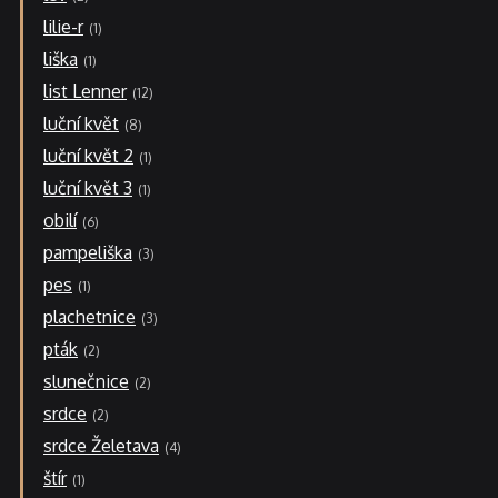
lilie-r
1
liška
1
list Lenner
12
luční květ
8
luční květ 2
1
luční květ 3
1
obilí
6
pampeliška
3
pes
1
plachetnice
3
pták
2
slunečnice
2
srdce
2
srdce Želetava
4
štír
1