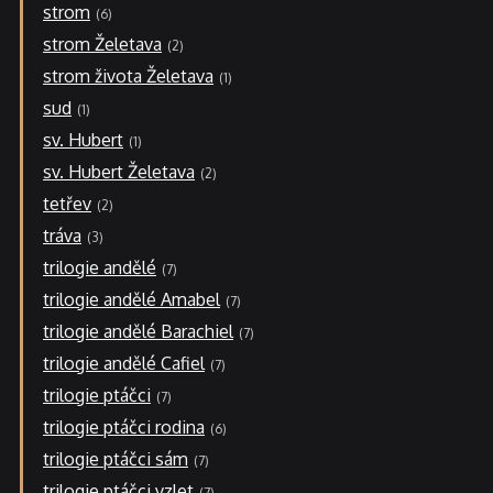
strom
6
strom Želetava
2
strom života Želetava
1
sud
1
sv. Hubert
1
sv. Hubert Želetava
2
tetřev
2
tráva
3
trilogie andělé
7
trilogie andělé Amabel
7
trilogie andělé Barachiel
7
trilogie andělé Cafiel
7
trilogie ptáčci
7
trilogie ptáčci rodina
6
trilogie ptáčci sám
7
trilogie ptáčci vzlet
7