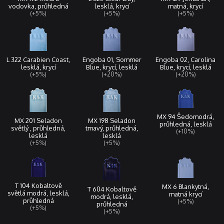
lesklá, krycí
matná, krycí
vodovka, průhledná
(+5%)
(+5%)
(+5%)
L 322 Carabien Coast,
Engoba 01, Sommer
Engoba 02, Carolina
lesklá, krycí
Blue, krycí, lesklá
Blue, krycí, lesklá
(+5%)
(+20%)
(+20%)
MX 94 Šedomodrá,
MX 201 Seladon
MX 198 Seladon
průhledná, lesklá
světlý , průhledná,
tmavý, průhledná,
(+10%)
lesklá
lesklá
(+5%)
(+5%)
T 104 Kobaltově
MX 6 Blankytná,
T 604 Kobaltově
světlá modrá, lesklá,
matná krycí
modrá, lesklá,
průhledná
(+5%)
průhledná
(+5%)
(+5%)