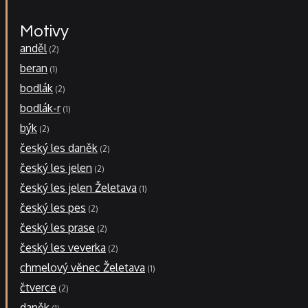
Motivy
anděl
2
beran
1
bodlák
2
bodlák-r
1
býk
2
český les daněk
2
český les jelen
2
český les jelen Želetava
1
český les pes
2
český les prase
2
český les veverka
2
chmelový věnec Želetava
1
čtverce
2
daněk