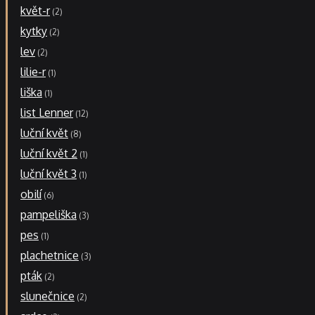
květ-r
2
kytky
2
lev
2
lilie-r
1
liška
1
list Lenner
12
luční květ
8
luční květ 2
1
luční květ 3
1
obilí
6
pampeliška
3
pes
1
plachetnice
3
pták
2
slunečnice
2