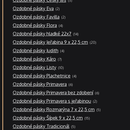
Ozdobné pásky Český les
5
produktů
2
Ozdobné pásky Eva
2
produkty
2
Ozdobné pásky Favilla
2
produkty
4
Ozdobné pásky Flora
4
produkty
14
Ozdobné pásky hladké 22x7
14
produktů
20
Ozdobné pásky Jeřabina 9 x 22,5 cm
20
produktů
4
Ozdobné pásky Judith
4
produkty
7
Ozdobné pásky Káro
7
produktů
10
Ozdobné pásky Listy
10
produktů
4
Ozdobné pásky Plachetnice
4
produkty
6
Ozdobné pásky Primavera
6
produktů
6
Ozdobné pásky Primavera bez zdobení
6
produktů
2
Ozdobné pásky Primavera s jeřabinou
2
produkty
5
Ozdobné pásky Rozmarýna 7 x 22,5 cm
5
produktů
15
Ozdobné pásky Šípek 9 x 22,5 cm
15
produktů
5
Ozdobné pásky Tradicionál
5
produktů