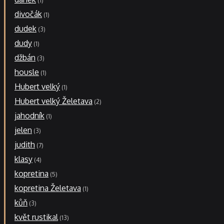
1
divočák
1
dudek
3
dudy
1
džbán
3
housle
1
Hubert velký
1
Hubert velký Želetava
2
jahodník
1
jelen
3
judith
7
klasy
4
kopretina
5
kopretina Želetava
1
kůň
3
květ rustikal
13