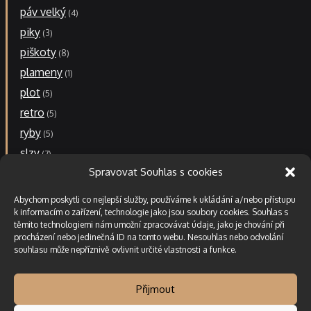
páv velký
4
piky
3
piškoty
8
plameny
1
plot
5
retro
5
ryby
5
slzy
7
Spravovat Souhlas s cookies
stopa
1
stopa malá
1
Abychom poskytli co nejlepší služby, používáme k ukládání a/nebo přístupu
stopa velká
k informacím o zařízení, technologie jako jsou soubory cookies. Souhlas s
6
těmito technologiemi nám umožní zpracovávat údaje, jako je chování při
větrník
2
procházení nebo jedinečná ID na tomto webu. Nesouhlas nebo odvolání
souhlasu může nepříznivě ovlivnit určité vlastnosti a funkce.
Přijmout