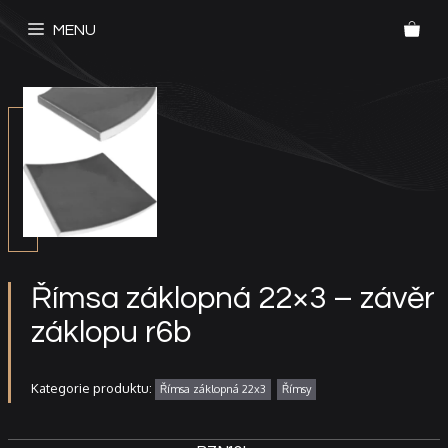
Přeskočit
MENU
na
obsah
Římsa záklopná 22×3 – závěr
záklopu r6b
Kategorie produktu:
Římsa záklopná 22x3
Římsy