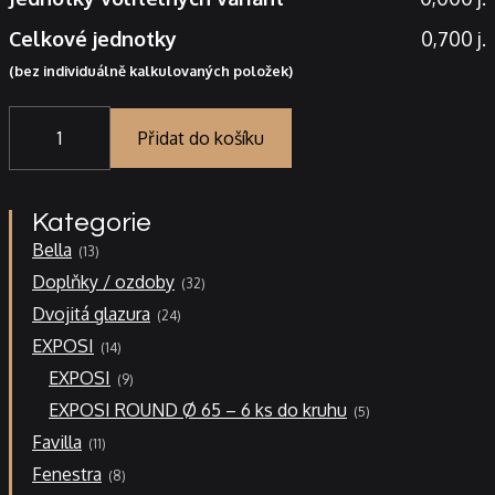
Celkové jednotky
0,700 j.
(bez individuálně kalkulovaných položek)
Římsa
záklopná
Přidat do košíku
22x3
-
závěr
Kategorie
záklopu
13
r6b
Bella
13
produktů
množství
32
Doplňky / ozdoby
32
produktů
24
Dvojitá glazura
24
produktů
14
EXPOSI
14
produktů
9
EXPOSI
9
produktů
5
EXPOSI ROUND Ø 65 – 6 ks do kruhu
5
produktů
11
Favilla
11
produktů
8
Fenestra
8
produktů