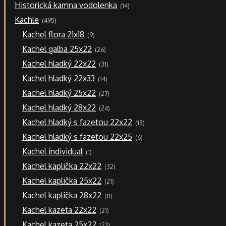
14
Historická kamna vodolenka
14
produktů
495
Kachle
495
produktů
9
Kachel flora 21x18
9
produktů
26
Kachel galba 25x22
26
produktů
31
Kachel hladký 22x22
31
produktů
14
Kachel hladký 22x33
14
produktů
27
Kachel hladký 25x22
27
produktů
24
Kachel hladký 28x22
24
produktů
13
Kachel hladký s fazetou 22x22
13
produktů
6
Kachel hladký s fazetou 22x25
6
produktů
1
Kachel individual
1
produkt
32
Kachel kaplička 22x22
32
produktů
21
Kachel kaplička 25x22
21
produktů
11
Kachel kaplička 28x22
11
produktů
21
Kachel kazeta 22x22
21
produktů
22
Kachel kazeta 25x22
22