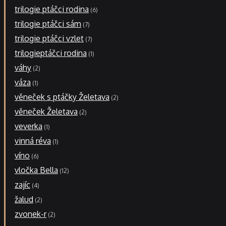
trilogie ptáčci rodina
6
trilogie ptáčci sám
7
trilogie ptáčci vzlet
7
trilogieptáčci rodina
1
váhy
2
váza
1
věneček s ptáčky Želetava
2
věneček Želetava
2
veverka
1
vinná réva
1
víno
6
vločka Bella
12
zajíc
4
žalud
2
zvonek-r
2