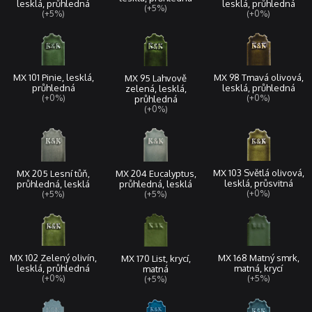
lesklá, průhledná
lesklá, průhledná
(+5%)
(+5%)
(+0%)
MX 101 Pinie, lesklá,
MX 98 Tmavá olivová,
MX 95 Lahvově
průhledná
lesklá, průhledná
zelená, lesklá,
(+0%)
(+0%)
průhledná
(+0%)
MX 103 Světlá olivová,
MX 205 Lesní tůň,
MX 204 Eucalyptus,
lesklá, průsvitná
průhledná, lesklá
průhledná, lesklá
(+0%)
(+5%)
(+5%)
MX 168 Matný smrk,
MX 102 Zelený olivín,
MX 170 List, krycí,
matná, krycí
lesklá, průhledná
matná
(+5%)
(+0%)
(+5%)