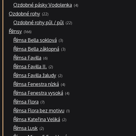
4
Ozdobné pásky Vodolenka
4
produkty
22
Ozdobné rohy
22
produktů
22
Ozdobné rohy půl / půl
22
produktů
166
Římsy
166
produktů
3
Římsa Bella soklová
3
produkty
3
Římsa Bella záklopná
3
produkty
6
Římsa Favilla
6
produktů
2
Římsa Favilla II.
2
produkty
2
Římsa Favilla žaludy
2
produkty
4
Římsa Fenestra nízká
4
produkty
4
Římsa Fenestra vysoká
4
produkty
7
Římsa Flora
7
produktů
1
Římsa Flora bez motivu
1
produkt
2
Římsa Kateřina Veliká
2
produkty
2
Římsa Lusk
2
produkty
5