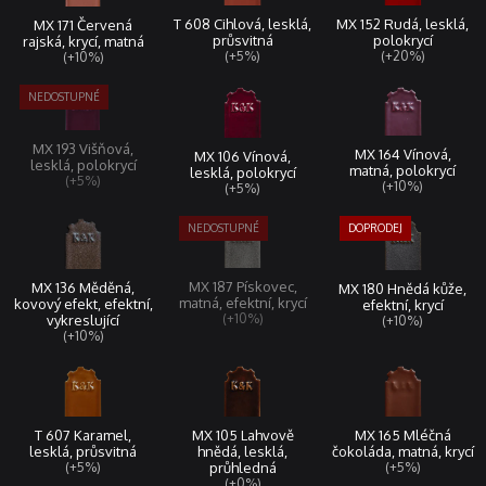
MX 152 Rudá, lesklá,
T 608 Cihlová, lesklá,
MX 171 Červená
polokrycí
průsvitná
rajská, krycí, matná
(+20%)
(+5%)
(+10%)
MX 193 Višňová,
MX 164 Vínová,
MX 106 Vínová,
lesklá, polokrycí
matná, polokrycí
lesklá, polokrycí
(+5%)
(+10%)
(+5%)
MX 187 Pískovec,
MX 136 Měděná,
MX 180 Hnědá kůže,
matná, efektní, krycí
kovový efekt, efektní,
efektní, krycí
(+10%)
vykreslující
(+10%)
(+10%)
T 607 Karamel,
MX 165 Mléčná
MX 105 Lahvově
lesklá, průsvitná
čokoláda, matná, krycí
hnědá, lesklá,
(+5%)
(+5%)
průhledná
(+0%)