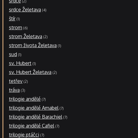
srdce
2
srdce Želetava
4
štír
1
strom
6
strom Želetava
2
strom života Želetava
1
sud
1
sv. Hubert
1
sv. Hubert Želetava
2
tetřev
2
tráva
3
trilogie andělé
7
trilogie andělé Amabel
7
trilogie andělé Barachiel
7
trilogie andělé Cafiel
7
trilogie ptáčci
7