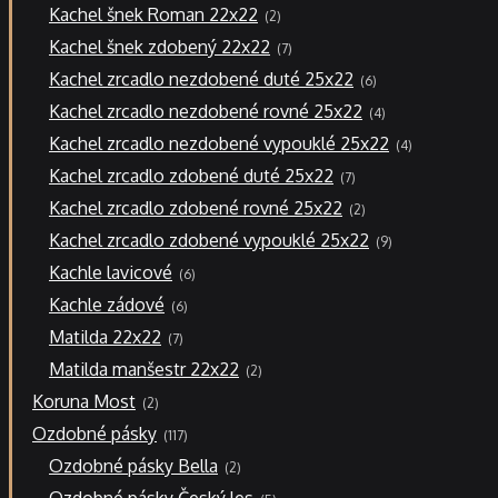
2
Kachel šnek Roman 22x22
2
produkty
7
Kachel šnek zdobený 22x22
7
produktů
6
Kachel zrcadlo nezdobené duté 25x22
6
produktů
4
Kachel zrcadlo nezdobené rovné 25x22
4
produkty
4
Kachel zrcadlo nezdobené vypouklé 25x22
4
produkty
7
Kachel zrcadlo zdobené duté 25x22
7
produktů
2
Kachel zrcadlo zdobené rovné 25x22
2
produkty
9
Kachel zrcadlo zdobené vypouklé 25x22
9
produktů
6
Kachle lavicové
6
produktů
6
Kachle zádové
6
produktů
7
Matilda 22x22
7
produktů
2
Matilda manšestr 22x22
2
produkty
2
Koruna Most
2
produkty
117
Ozdobné pásky
117
produktů
2
Ozdobné pásky Bella
2
produkty
5