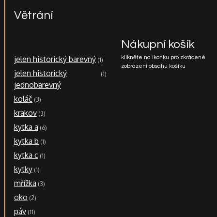
Větrání
Nákupní košík
jelen historický barevný
klikněte na ikonku pro zkrácené
1
zobrazení obsahu košíku
jelen historický
1
jednobarevný
koláč
3
krakov
3
kytka a
6
kytka b
1
kytka c
1
kytky
1
mřížka
3
oko
2
páv
11