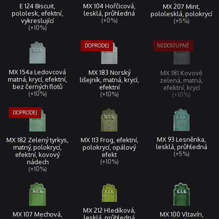
MX 104 Hořčicová,
E 124 Biscuit,
MX 207 Mint,
lesklá, průhledná
pololesk, efektní,
pololesklá, polokrycí
(+0%)
vykreslující
(+5%)
(+10%)
MX 154a Ledovcová
MX 183 Norský
MX 181 Kovově
matná, krycí, efektní,
lišejník, matná, krycí,
zelená, matná,
bez černých flotů
efektní
efektní, krycí
(+10%)
(+10%)
(+10%)
MX 93 Lesněnka,
MX 113 Frog, efektní,
MX 182 Zelený tyrkys,
lesklá, průhledná
polokrycí, opálový
matný, polokrycí,
(+5%)
efekt
efektní, kovový
(+10%)
nádech
(+10%)
MX 212 Hledíková,
MX 107 Mechová,
MX 100 Vltavín,
lesklá, průhledná