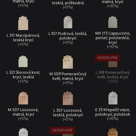
matná, krycí
matná, krycí
lesklá, průhledná
(+5%)
(+10%)
(+5%)
MX 173 Cappuccino,
L 107 Pudrová, lesklá,
L 317 Marcipánová,
perleť, pololesklá,
polokrycí
lesklá krycí
krycí
(+5%)
(+5%)
(+10%)
L 321 Slonová kost,
L 318 Pomerančový
M 509 Pomerančový
krycí, lesklá
květ, lesklá, krycí
květ, matná, krycí
(+5%)
(+5%)
(+5%)
M 507 Lososová,
E 33 Křepelčí vejce,
L 307 Lososová,
matná, krycí
polokrycí, pololesk
lesklá, polokrycí
(+5%)
(+10%)
(+5%)