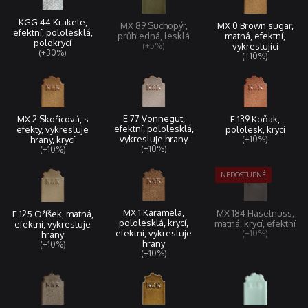
KGG 44 Krakele,
MX 0 Brown sugar,
MX 89 Suchopýr,
efektní, pololesklá,
matná, efektní,
průhledná, lesklá
polokrycí
vykreslující
(+5%)
(+30%)
(+10%)
E 77 Vonnegut,
MX 2 Skořicová, s
E 139 Koňak,
efektní, pololesklá,
efekty, vykresluje
pololesk, krycí
vykresluje hrany
hrany, krycí
(+10%)
(+10%)
(+10%)
MX 1 Karamela,
MX 184 Haselnuss,
E 125 Oříšek, matná,
pololesklá, krycí,
matná, krycí, efektní
efektní, vykresluje
efektní, vykresluje
(+10%)
hrany
hrany
(+10%)
(+10%)