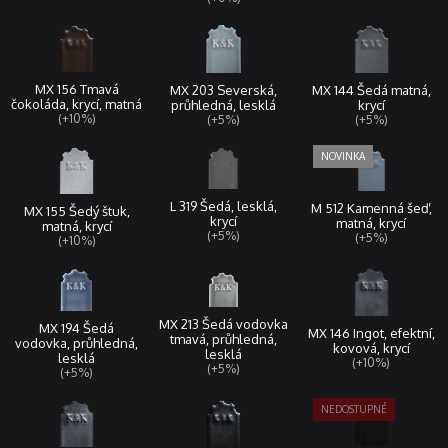
MX 156 Tmavá
MX 144 Šedá matná,
MX 203 Severská,
čokoláda, krycí, matná
krycí
průhledná, lesklá
(+10%)
(+5%)
(+5%)
L 319 Šedá, lesklá,
M 512 Kamenná šeď,
MX 155 Šedý štuk,
krycí
matná, krycí
matná, krycí
(+5%)
(+5%)
(+10%)
MX 213 Šedá vodovka
MX 194 Šedá
MX 146 Ingot, efektní,
tmavá, průhledná,
vodovka, průhledná,
kovová, krycí
lesklá
lesklá
(+10%)
(+5%)
(+5%)