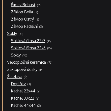
9
Římsy Robust
9
produktů
2
Záklop Bella
2
produkty
3
Záklop Ostrý
3
produkty
3
Záklop Radiální
3
produkty
41
Sokly
41
produktů
16
Soklová římsa 22x3
16
produktů
15
Soklová římsa 22x6
15
produktů
10
Sokly
10
produktů
72
Velkoplošná keramika
72
produktů
15
Záklopové desky
15
produktů
9
Želetava
9
produktů
3
Doplňky
3
produkty
2
Kachel 22x44
2
produkty
2
Kachel 33x22
2
produkty
2
Kachel 44x44
2
produkty