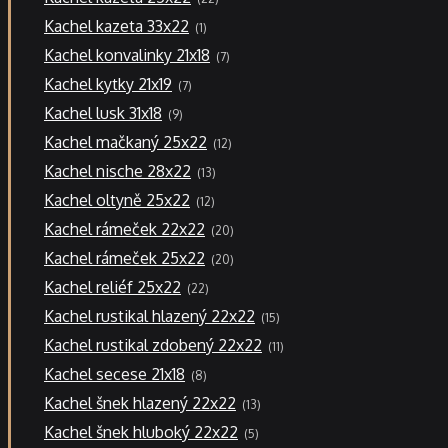
produktů
1
Kachel kazeta 33x22
1
produkt
7
Kachel konvalinky 21x18
7
produktů
7
Kachel kytky 21x19
7
produktů
9
Kachel lusk 31x18
9
produktů
12
Kachel mačkaný 25x22
12
produktů
13
Kachel nische 28x22
13
produktů
12
Kachel oltyně 25x22
12
produktů
20
Kachel rámeček 22x22
20
produktů
20
Kachel rámeček 25x22
20
produktů
22
Kachel reliéf 25x22
22
produktů
15
Kachel rustikal hlazený 22x22
15
produktů
11
Kachel rustikal zdobený 22x22
11
produktů
8
Kachel secese 21x18
8
produktů
13
Kachel šnek hlazený 22x22
13
produktů
5
Kachel šnek hluboký 22x22
5
produktů