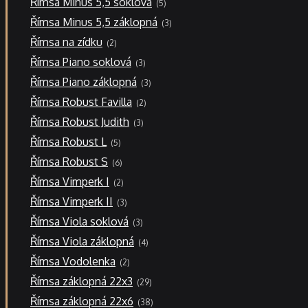
Římsa Minus 5,5 soklová
5
produktů
3
Římsa Minus 5,5 záklopná
3
produkty
2
Římsa na zídku
2
produkty
3
Římsa Piano soklová
3
produkty
3
Římsa Piano záklopná
3
produkty
2
Římsa Robust Favilla
2
produkty
3
Římsa Robust Judith
3
produkty
5
Římsa Robust L
5
produktů
6
Římsa Robust S
6
produktů
2
Římsa Vimperk I
2
produkty
3
Římsa Vimperk II
3
produkty
3
Římsa Viola soklová
3
produkty
4
Římsa Viola záklopná
4
produkty
2
Římsa Vodolenka
2
produkty
29
Římsa záklopná 22x3
29
produktů
38
Římsa záklopná 22x6
38
produktů