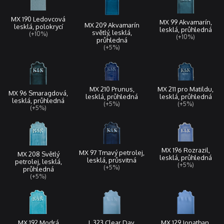
MX 190 Ledovcová
MX 99 Akvamarín,
MX 209 Akvamarín
lesklá, polokrycí
lesklá, průhledná
světlý, lesklá,
(+10%)
(+10%)
průhledná
(+5%)
MX 210 Prunus,
MX 211 pro Matildu,
MX 96 Smaragdová,
lesklá, průhledná
lesklá, průhledná
lesklá, průhledná
(+5%)
(+5%)
(+5%)
MX 196 Rozrazil,
MX 97 Tmavý petrolej,
MX 208 Světlý
lesklá, průhledná
lesklá, průsvitná
petrolej, lesklá,
(+5%)
(+5%)
průhledná
(+5%)
L 323 Clear Day,
MX 129 Jonathan,
MX 192 Modrá