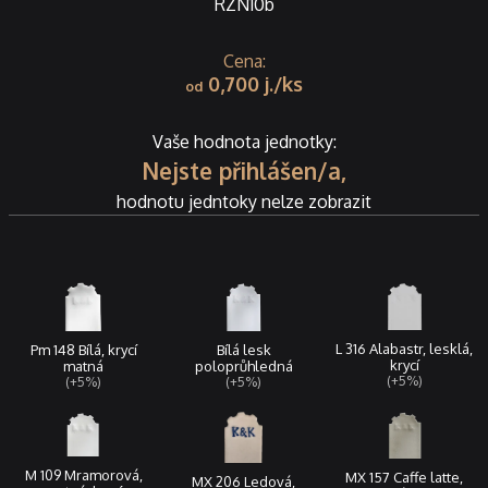
RZN10b
0,700
j.
Vaše hodnota jednotky:
Nejste přihlášen/a,
hodnotu jedntoky nelze zobrazit
L 316 Alabastr, lesklá,
Pm 148 Bílá, krycí
Bílá lesk
krycí
matná
poloprůhledná
(+5%)
(+5%)
(+5%)
M 109 Mramorová,
MX 157 Caffe latte,
MX 206 Ledová,