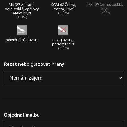
MX 109 Černá, lesklá,
KGM 62 Černá,
MX 127 Antracit,
krycí
matná, krycí
pololesklá, opálový
(+5%)
(+10%)
efekt, krycí
(+10%)
Individuální glazura
Bez glazury -
podomítková
(-50%)
Řezat nebo glazovat hrany
Objednat malbu