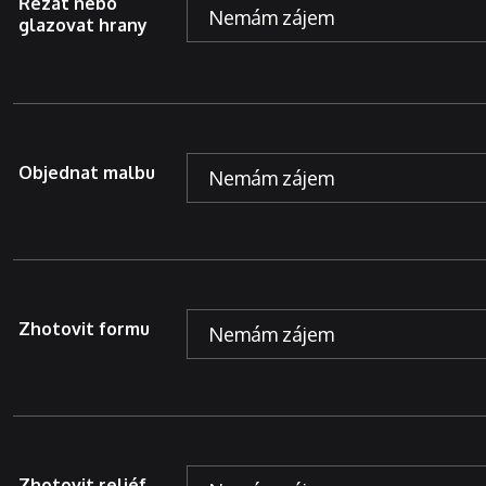
Řezat nebo
glazovat hrany
Objednat malbu
Zhotovit formu
Zhotovit reliéf