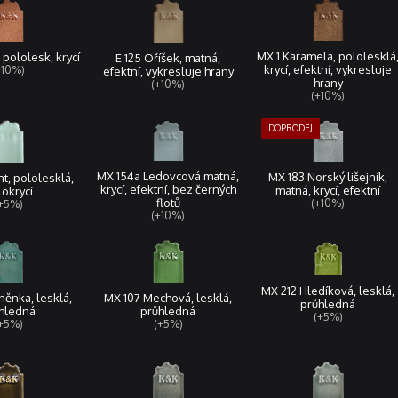
MX 1 Karamela, pololesklá
 pololesk, krycí
E 125 Oříšek, matná,
krycí, efektní, vykresluje
+10%)
efektní, vykresluje hrany
hrany
(+10%)
(+10%)
MX 154a Ledovcová matná,
MX 183 Norský lišejník,
t, pololesklá,
krycí, efektní, bez černých
matná, krycí, efektní
okrycí
flotů
(+10%)
+5%)
(+10%)
MX 212 Hledíková, lesklá,
ěnka, lesklá,
MX 107 Mechová, lesklá,
průhledná
hledná
průhledná
(+5%)
+5%)
(+5%)