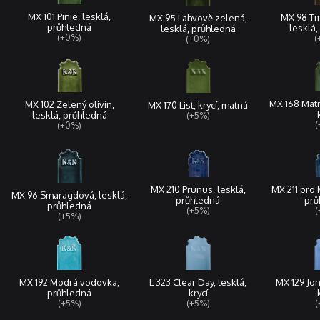
MX 101 Pinie, lesklá,
MX 98 Tm
MX 95 Lahvově zelená,
průhledná
lesklá,
lesklá, průhledná
(+0%)
(
(+0%)
MX 168 Matn
MX 102 Zelený olivín,
MX 170 List, krycí, matná
lesklá, průhledná
(+5%)
(
(+0%)
MX 210 Prunus, lesklá,
MX 211 pro 
MX 96 Smaragdová, lesklá,
průhledná
prů
průhledná
(+5%)
(
(+5%)
L 323 Clear Day, lesklá,
MX 129 Jon
MX 192 Modrá vodovka,
krycí
průhledná
(+5%)
(
(+5%)