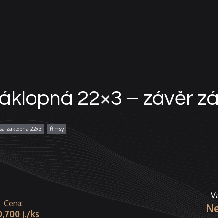
áklopná 22×3 – závěr z
sa záklopná 22x3
Římsy
Va
Ne
0,700
j.