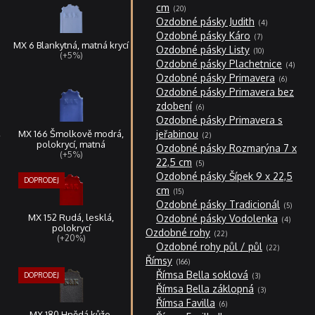
20
cm
20
produktů
4
Ozdobné pásky Judith
4
produkty
7
Ozdobné pásky Káro
7
produktů
MX 6 Blankytná, matná krycí
10
Ozdobné pásky Listy
10
(+5%)
produktů
4
Ozdobné pásky Plachetnice
4
produk
6
Ozdobné pásky Primavera
6
produktů
Ozdobné pásky Primavera bez
6
zdobení
6
produktů
Ozdobné pásky Primavera s
2
,
MX 166 Šmolkově modrá,
jeřabinou
2
produkty
polokrycí, matná
Ozdobné pásky Rozmarýna 7 x
(+5%)
5
22,5 cm
5
produktů
Ozdobné pásky Šípek 9 x 22,5
15
cm
15
produktů
5
Ozdobné pásky Tradicionál
5
produkt
4
MX 152 Rudá, lesklá,
Ozdobné pásky Vodolenka
4
produkt
polokrycí
22
Ozdobné rohy
22
(+20%)
produktů
22
Ozdobné rohy půl / půl
22
produktů
166
Římsy
166
produktů
3
Římsa Bella soklová
3
produkty
3
Římsa Bella záklopná
3
produkty
6
Římsa Favilla
6
produktů
MX 180 Hnědá kůže,
2