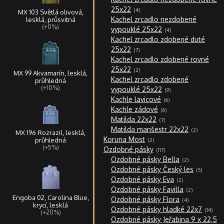
4
25x22
4
MX 103 Světlá olivová,
produkty
Kachel zrcadlo nezdobené
lesklá, průsvitná
(+0%)
4
vypouklé 25x22
4
produkty
Kachel zrcadlo zdobené duté
7
25x22
7
produktů
Kachel zrcadlo zdobené rovné
2
25x22
2
MX 99 Akvamarín, lesklá,
produkty
Kachel zrcadlo zdobené
průhledná
9
(+10%)
vypouklé 25x22
9
produktů
6
Kachle lavicové
6
produktů
6
Kachle zádové
6
produktů
7
Matilda 22x22
7
produktů
2
Matilda manšestr 22x22
2
MX 196 Rozrazil, lesklá,
produkty
2
Koruna Most
průhledná
2
produkty
(+5%)
117
Ozdobné pásky
117
produktů
2
Ozdobné pásky Bella
2
produkty
5
Ozdobné pásky Český les
5
produktů
2
Ozdobné pásky Eva
2
produkty
2
Ozdobné pásky Favilla
2
produkty
Engoba 02, Carolina Blue,
4
Ozdobné pásky Flora
4
produkty
krycí, lesklá
14
Ozdobné pásky hladké 22x7
14
(+20%)
produ
Ozdobné pásky Jeřabina 9 x 22,5