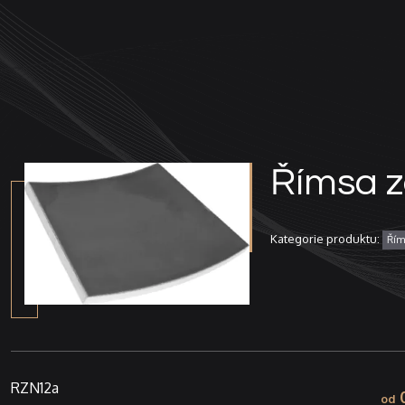
Přeskočit
na
obsah
Římsa z
Kategorie produktu:
Řím
RZN12a