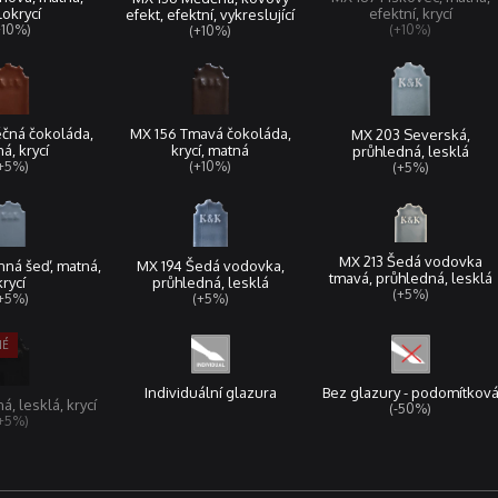
okrycí
efektní, krycí
efekt, efektní, vykreslující
+10%)
(+10%)
(+10%)
čná čokoláda,
MX 156 Tmavá čokoláda,
MX 203 Severská,
á, krycí
krycí, matná
průhledná, lesklá
+5%)
(+10%)
(+5%)
MX 213 Šedá vodovka
ná šeď, matná,
MX 194 Šedá vodovka,
tmavá, průhledná, lesklá
krycí
průhledná, lesklá
(+5%)
+5%)
(+5%)
Individuální glazura
Bez glazury - podomítkov
á, lesklá, krycí
(-50%)
+5%)