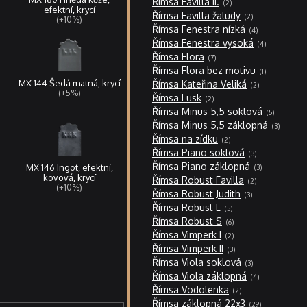
Římsa Favilla II.
2
produkty
efektní, krycí
2
Římsa Favilla žaludy
2
(+10%)
produkty
4
Římsa Fenestra nízká
4
produkty
4
Římsa Fenestra vysoká
4
produkty
7
Římsa Flora
7
produktů
1
Římsa Flora bez motivu
1
produkt
2
MX 144 Šedá matná, krycí
Římsa Kateřina Veliká
2
produkty
(+5%)
2
Římsa Lusk
2
produkty
5
Římsa Minus 5,5 soklová
5
produktů
3
Římsa Minus 5,5 záklopná
3
produkty
2
Římsa na zídku
2
produkty
3
Římsa Piano soklová
3
produkty
3
Římsa Piano záklopná
MX 146 Ingot, efektní,
3
produkty
2
kovová, krycí
Římsa Robust Favilla
2
produkty
(+10%)
3
Římsa Robust Judith
3
produkty
5
Římsa Robust L
5
produktů
6
Římsa Robust S
6
produktů
2
Římsa Vimperk I
2
produkty
á
3
Římsa Vimperk II
3
produkty
3
Římsa Viola soklová
3
produkty
4
Římsa Viola záklopná
4
produkty
2
Římsa Vodolenka
2
produkty
29
Římsa záklopná 22x3
29