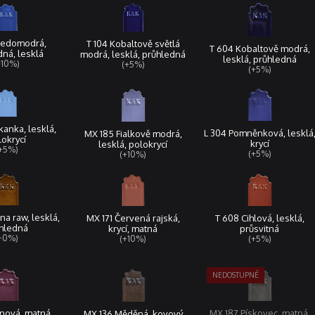
Šedomodrá,
T 104 Kobaltově světlá
T 604 Kobaltově modrá,
ná, lesklá
modrá, lesklá, průhledná
lesklá, průhledná
+10%)
(+5%)
(+5%)
anka, lesklá,
L 304 Pomněnková, lesklá
MX 185 Fialkově modrá,
okrycí
krycí
lesklá, polokrycí
+5%)
(+5%)
(+10%)
a raw, lesklá,
T 608 Cihlová, lesklá,
MX 171 Červená rajská,
hledná
průsvitná
krycí, matná
+0%)
(+5%)
(+10%)
nová, matná,
MX 187 Pískovec, matná,
MX 136 Měděná, kovový