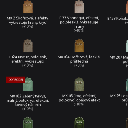
E 77 Vonnegut, efektní,
MX 2 Skořicová, s efekty,
E 139 Koňak,
pololesklá, vykresluje
vykresluje hrany, krycí
(
hrany
(+10%)
(+10%)
MX 104 Hořčicová, lesklá,
E 124 Biscuit, pololesk,
MX 207 Min
průhledná
efektní, vykreslující
pol
(+0%)
(+10%)
(
MX 93 Lesn
MX 113 Frog, efektní,
MX 182 Zelený tyrkys,
prů
polokrycí, opálový efekt
matný, polokrycí, efektní,
(
(+10%)
kovový nádech
(+10%)