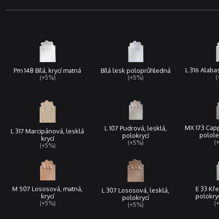
L 316 Alabas
Pm 148 Bílá, krycí matná
Bílá lesk poloprůhledná
(
(+5%)
(+5%)
MX 173 Capp
L 107 Pudrová, lesklá,
L 317 Marcipánová, lesklá
polole
polokrycí
krycí
(
(+5%)
(+5%)
M 507 Lososová, matná,
E 33 Kře
L 307 Lososová, lesklá,
krycí
polokryc
polokrycí
(+5%)
(
(+5%)