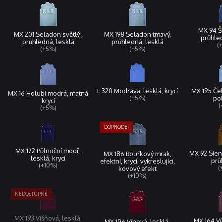
MX 94 
MX 201 Seladon světlý ,
MX 198 Seladon tmavý,
průhled
průhledná, lesklá
průhledná, lesklá
(
(+5%)
(+5%)
L 320 Modrava, lesklá, krycí
MX 195 Ček
MX 16 Holubí modrá, matná
(+5%)
pol
krycí
(
(+5%)
MX 172 Půlnoční modř,
MX 92 Sienn
MX 186 Bouřkový mrak,
lesklá, krycí
prů
efektní, krycí, vykreslující,
(+10%)
(
kovový efekt
(+10%)
MX 193 Višňová, lesklá,
MX 164 Ví
MX 106 Vínová, lesklá,