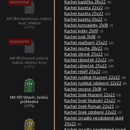
11
Kachel kaplička 28x22
11
produktů
21
Kachel kazeta 22x22
21
produktů
22
Kachel kazeta 25x22
22
produktů
1
,
MX 184 Haselnuss, matná,
Kachel kazeta 33x22
1
produkt
krycí, efektní
7
Kachel konvalinky 21x18
7
(+10%)
produktů
7
Kachel kytky 21x19
7
produktů
9
Kachel lusk 31x18
9
produktů
12
Kachel mačkaný 25x22
12
produktů
13
Kachel nische 28x22
13
produktů
12
Kachel oltyně 25x22
12
produktů
MX 181 Kovově zelená,
20
Kachel rámeček 22x22
20
matná, efektní, krycí
produktů
20
Kachel rámeček 25x22
(+10%)
20
produktů
22
Kachel reliéf 25x22
22
produktů
15
Kachel rustikal hlazený 22x22
15
pro
11
Kachel rustikal zdobený 22x22
11
pro
8
Kachel secese 21x18
8
produktů
13
Kachel šnek hlazený 22x22
13
MX 100 Vltavín, lesklá,
produkt
5
Kachel šnek hluboký 22x22
5
průhledná
produkt
2
(+0%)
Kachel šnek Roman 22x22
2
produkty
7
Kachel šnek zdobený 22x22
7
produk
Kachel zrcadlo nezdobené duté
6
25x22
6
produktů
Kachel zrcadlo nezdobené rovné