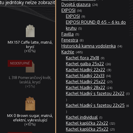
produktů
u jedntoky nelze zobrazit
24
Dvojitá glazura
24
produktů
14
EXPOSI
14
produktů
9
EXPOSI
9
produktů
EXPOSI ROUND Ø 65 – 6 ks do
5
kruhu
5
produktů
11
Favilla
11
produktů
8
Fenestra
8
MX 157 Caffe latte, matná,
produktů
14
Historická kamna vodolenka
krycí
14
produktů
495
(+10%)
Kachle
495
produktů
9
Kachel flora 21x18
9
produktů
26
Kachel galba 25x22
26
produktů
31
Kachel hladký 22x22
31
produktů
14
Kachel hladký 22x33
14
L 318 Pomerančový květ,
produktů
27
Kachel hladký 25x22
lesklá, krycí
27
produktů
24
(+5%)
Kachel hladký 28x22
24
produktů
Kachel hladký s fazetou 22x22
13
13
produktů
Kachel hladký s fazetou 22x25
6
6
produktů
MX 0 Brown sugar, matná,
1
Kachel individual
1
produkt
efektní, vykreslující
32
Kachel kaplička 22x22
32
(+10%)
produktů
21
Kachel kaplička 25x22
21
produktů