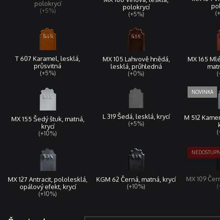
polokrycí
pol
polokrycí
(+5%)
(
(+5%)
T 607 Karamel, lesklá,
MX 165 Mlé
MX 105 Lahvově hnědá,
průsvitná
matn
lesklá, průhledná
(+5%)
(
(+0%)
L 319 Šedá, lesklá, krycí
M 512 Kamen
MX 155 Šedý štuk, matná,
(+5%)
krycí
(
(+10%)
MX 109 Čern
KGM 62 Černá, matná, krycí
MX 127 Antracit, pololesklá,
(
(+10%)
opálový efekt, krycí
(+10%)