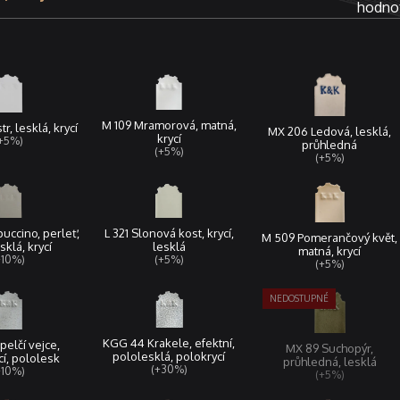
hodnot
M 109 Mramorová, matná,
tr, lesklá, krycí
MX 206 Ledová, lesklá,
krycí
+5%)
průhledná
(+5%)
(+5%)
uccino, perleť,
L 321 Slonová kost, krycí,
M 509 Pomerančový květ,
sklá, krycí
lesklá
matná, krycí
+10%)
(+5%)
(+5%)
KGG 44 Krakele, efektní,
pelčí vejce,
MX 89 Suchopýr,
pololesklá, polokrycí
í, pololesk
průhledná, lesklá
(+30%)
+10%)
(+5%)