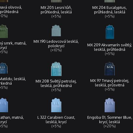
avá olivová,
MX 205 Lesní tůň,
MX 204 Eucalyptus,
 průhledná
průhledná, lesklá
průhledná, lesklá
+0%)
(+5%)
(+5%)
MX 190 Ledovcová lesklá,
ý smrk, matná,
MX 209 Akvamarín světlý,
polokrycí
krycí
lesklá, průhledná
(+10%)
+5%)
(+5%)
Matildu, lesklá,
MX 97 Tmavý petrolej,
MX 208 Světlý petrolej,
hledná
lesklá, průsvitná
lesklá, průhledná
+5%)
(+5%)
(+5%)
athan, matná,
L 322 Carabien Coast,
Engoba 01, Sommer Blue,
krycí
lesklá, krycí
krycí, lesklá
+5%)
(+5%)
(+20%)