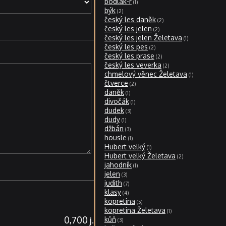
bodlák-r
1
býk
2
český les daněk
2
český les jelen
2
český les jelen Želetava
1
český les pes
2
český les prase
2
český les veverka
2
chmelový věnec Želetava
1
čtverce
2
daněk
1
divočák
1
dudek
3
dudy
1
džbán
3
housle
1
Hubert velký
1
Hubert velký Želetava
2
jahodník
1
jelen
3
judith
7
klasy
4
kopretina
5
kopretina Želetava
1
0,700 j.
kůň
3