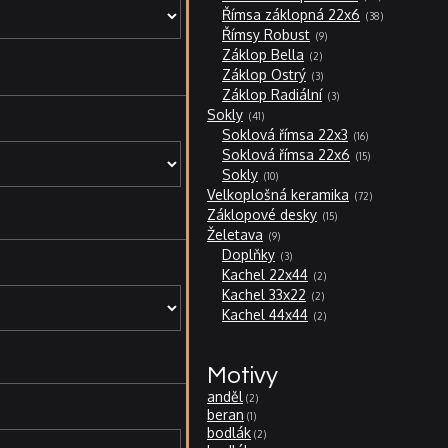
produktů
38
Římsa záklopná 22x6
38
produktů
9
Římsy Robust
9
produktů
2
Záklop Bella
2
produkty
3
Záklop Ostrý
3
produkty
3
Záklop Radiální
3
produkty
41
Sokly
41
produktů
16
Soklová římsa 22x3
16
produktů
15
Soklová římsa 22x6
15
produktů
10
Sokly
10
produktů
72
Velkoplošná keramika
72
produktů
15
Záklopové desky
15
produktů
9
Želetava
9
produktů
3
Doplňky
3
produkty
2
Kachel 22x44
2
produkty
2
Kachel 33x22
2
produkty
2
Kachel 44x44
2
produkty
Motivy
anděl
2
beran
1
bodlák
2