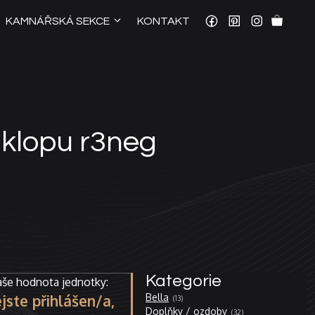
KAMNÁŘSKÁ SEKCE
KONTAKT
áklopu r3neg
Kategorie
še hodnota jednotky:
13
Bella
jste přihlášen/a,
13
produktů
32
Doplňky / ozdoby
32