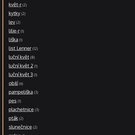
květ-r
2
kytky
2
lev
2
lilie-r
1
liška
1
list Lenner
12
luční květ
8
luční květ 2
1
luční květ 3
1
obilí
6
pampeliška
3
pes
1
plachetnice
3
pták
2
slunečnice
2