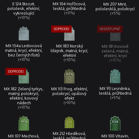
MX 104 Hořčicová,
E 124 Biscuit,
MX 207 Mint,
lesklá, průhledná
pololesk, efektní,
pololesklá, polokrycí
(+0%)
vykreslující
(+5%)
(+10%)
MX 154a Ledovcová
MX 183 Norský
MX 181 Kovově
matná, krycí, efektní,
lišejník, matná, krycí,
zelená, matná,
bez černých flotů
efektní
efektní, krycí
(+10%)
(+10%)
(+10%)
MX 93 Lesněnka,
MX 113 Frog, efektní,
MX 182 Zelený tyrkys,
lesklá, průhledná
polokrycí, opálový
matný, polokrycí,
(+5%)
efekt
efektní, kovový
(+10%)
nádech
(+10%)
MX 212 Hledíková,
MX 107 Mechová,
MX 100 Vltavín,
lesklá, průhledná