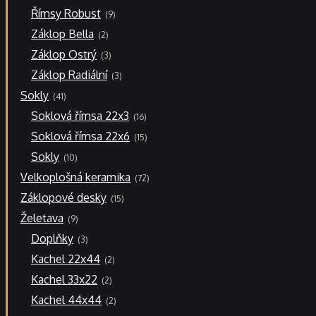
9
Římsy Robust
9
produktů
2
Záklop Bella
2
produkty
3
Záklop Ostrý
3
produkty
3
Záklop Radiální
3
produkty
41
Sokly
41
produktů
16
Soklová římsa 22x3
16
produktů
15
Soklová římsa 22x6
15
produktů
10
Sokly
10
produktů
72
Velkoplošná keramika
72
produktů
15
Záklopové desky
15
produktů
9
Želetava
9
produktů
3
Doplňky
3
produkty
2
Kachel 22x44
2
produkty
2
Kachel 33x22
2
produkty
2
Kachel 44x44
2
produkty