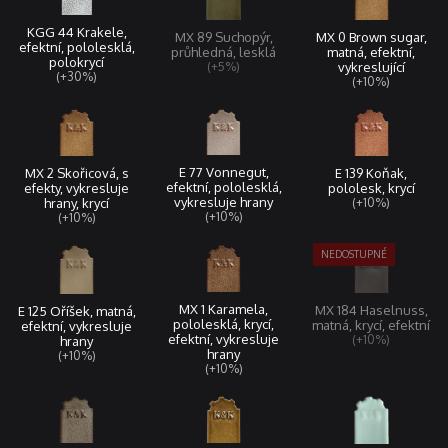
KGG 44 Krakele,
MX 0 Brown sugar,
MX 89 Suchopýr,
efektní, pololesklá,
matná, efektní,
průhledná, lesklá
polokrycí
vykreslující
(+5%)
(+30%)
(+10%)
E 77 Vonnegut,
MX 2 Skořicová, s
E 139 Koňak,
efektní, pololesklá,
efekty, vykresluje
pololesk, krycí
vykresluje hrany
hrany, krycí
(+10%)
(+10%)
(+10%)
MX 1 Karamela,
MX 184 Haselnuss,
E 125 Oříšek, matná,
pololesklá, krycí,
matná, krycí, efektní
efektní, vykresluje
efektní, vykresluje
(+10%)
hrany
hrany
(+10%)
(+10%)