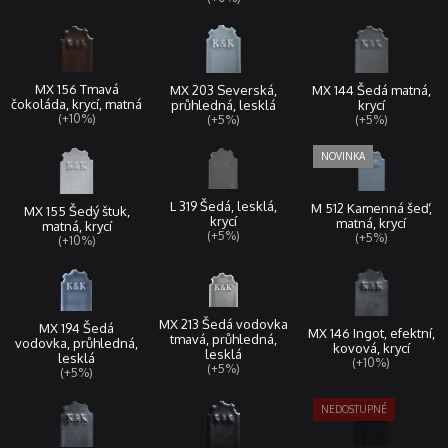
MX 156 Tmavá
MX 144 Šedá matná,
MX 203 Severská,
čokoláda, krycí, matná
krycí
průhledná, lesklá
(+10%)
(+5%)
(+5%)
L 319 Šedá, lesklá,
M 512 Kamenná šeď,
MX 155 Šedý štuk,
krycí
matná, krycí
matná, krycí
(+5%)
(+5%)
(+10%)
MX 213 Šedá vodovka
MX 194 Šedá
MX 146 Ingot, efektní,
tmavá, průhledná,
vodovka, průhledná,
kovová, krycí
lesklá
lesklá
(+10%)
(+5%)
(+5%)