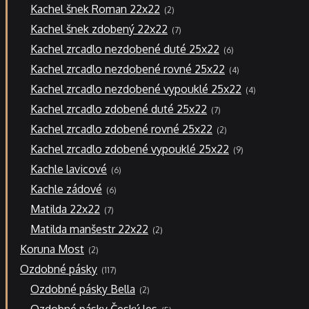
2
Kachel šnek Roman 22x22
2
produkty
7
Kachel šnek zdobený 22x22
7
produktů
6
Kachel zrcadlo nezdobené duté 25x22
6
produktů
4
Kachel zrcadlo nezdobené rovné 25x22
4
produkty
4
Kachel zrcadlo nezdobené vypouklé 25x22
4
produkty
7
Kachel zrcadlo zdobené duté 25x22
7
produktů
2
Kachel zrcadlo zdobené rovné 25x22
2
produkty
9
Kachel zrcadlo zdobené vypouklé 25x22
9
produktů
6
Kachle lavicové
6
produktů
6
Kachle zádové
6
produktů
7
Matilda 22x22
7
produktů
2
Matilda manšestr 22x22
2
produkty
2
Koruna Most
2
produkty
117
Ozdobné pásky
117
produktů
2
Ozdobné pásky Bella
2
produkty
5