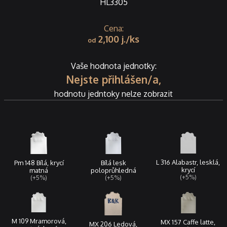
HL3305
2,100
j.
Vaše hodnota jednotky:
Nejste přihlášen/a,
hodnotu jedntoky nelze zobrazit
L 316 Alabastr, lesklá,
Pm 148 Bílá, krycí
Bílá lesk
krycí
matná
poloprůhledná
(+5%)
(+5%)
(+5%)
M 109 Mramorová,
MX 157 Caffe latte,
MX 206 Ledová,