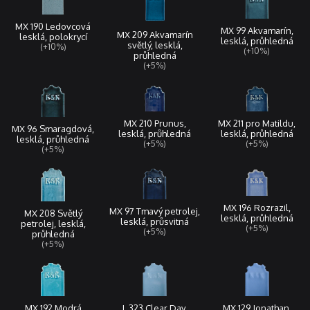
MX 190 Ledovcová
MX 99 Akvamarín,
MX 209 Akvamarín
lesklá, polokrycí
lesklá, průhledná
světlý, lesklá,
(+10%)
(+10%)
průhledná
(+5%)
MX 210 Prunus,
MX 211 pro Matildu,
MX 96 Smaragdová,
lesklá, průhledná
lesklá, průhledná
lesklá, průhledná
(+5%)
(+5%)
(+5%)
MX 196 Rozrazil,
MX 97 Tmavý petrolej,
MX 208 Světlý
lesklá, průhledná
lesklá, průsvitná
petrolej, lesklá,
(+5%)
(+5%)
průhledná
(+5%)
L 323 Clear Day,
MX 129 Jonathan,
MX 192 Modrá