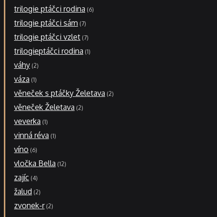
trilogie ptáčci rodina
6
trilogie ptáčci sám
7
trilogie ptáčci vzlet
7
trilogieptáčci rodina
1
váhy
2
váza
1
věneček s ptáčky Želetava
2
věneček Želetava
2
veverka
1
vinná réva
1
víno
6
vločka Bella
12
zajíc
4
žalud
2
zvonek-r
2