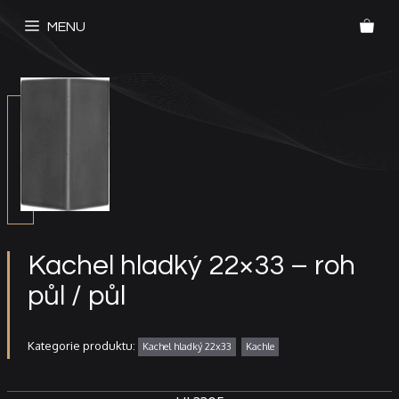
Přeskočit
MENU
na
obsah
Kachel hladký 22×33 – roh
půl / půl
Kategorie produktu:
Kachel hladký 22x33
Kachle