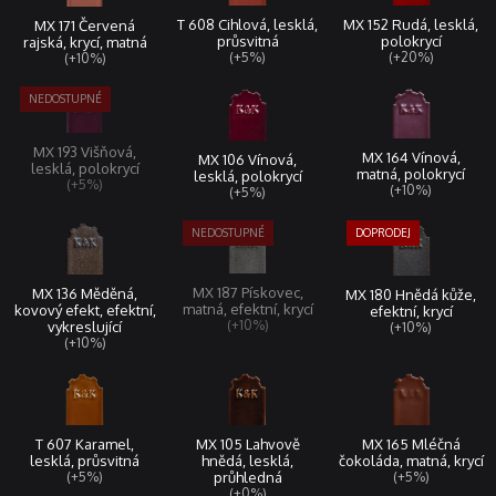
MX 152 Rudá, lesklá,
T 608 Cihlová, lesklá,
MX 171 Červená
polokrycí
průsvitná
rajská, krycí, matná
(+20%)
(+5%)
(+10%)
MX 193 Višňová,
MX 164 Vínová,
MX 106 Vínová,
lesklá, polokrycí
matná, polokrycí
lesklá, polokrycí
(+5%)
(+10%)
(+5%)
MX 187 Pískovec,
MX 136 Měděná,
MX 180 Hnědá kůže,
matná, efektní, krycí
kovový efekt, efektní,
efektní, krycí
(+10%)
vykreslující
(+10%)
(+10%)
T 607 Karamel,
MX 165 Mléčná
MX 105 Lahvově
lesklá, průsvitná
čokoláda, matná, krycí
hnědá, lesklá,
(+5%)
(+5%)
průhledná
(+0%)