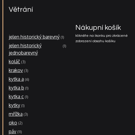
Větrání
Nákupní košík
jelen historický barevný
klikněte na ikonku pro zkrácené
1
zobrazení obsahu košíku
jelen historický
1
jednobarevný
koláč
3
krakov
3
kytka a
6
kytka b
1
kytka c
1
kytky
1
mřížka
3
oko
2
páv
11