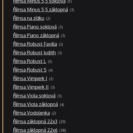
Římsa Minus 5,5 soklová
5
produktů
3
Římsa Minus 5,5 záklopná
3
produkty
2
Římsa na zídku
2
produkty
3
Římsa Piano soklová
3
produkty
3
Římsa Piano záklopná
3
produkty
2
Římsa Robust Favilla
2
produkty
3
Římsa Robust Judith
3
produkty
5
Římsa Robust L
5
produktů
6
Římsa Robust S
6
produktů
2
Římsa Vimperk I
2
produkty
3
Římsa Vimperk II
3
produkty
3
Římsa Viola soklová
3
produkty
4
Římsa Viola záklopná
4
produkty
2
Římsa Vodolenka
2
produkty
29
Římsa záklopná 22x3
29
produktů
38
Římsa záklopná 22x6
38
produktů