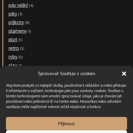
páv velký
4
piky
3
piškoty
8
plameny
1
plot
5
retro
5
ryby
5
slzy
7
Spravovat Souhlas s cookies
stopa
1
stopa malá
1
Abychom poskytli co nejlepší služby, používáme k ukládání a/nebo přístupu
stopa velká
k informacím o zařízení, technologie jako jsou soubory cookies. Souhlas s
6
těmito technologiemi nám umožní zpracovávat údaje, jako je chování při
větrník
2
procházení nebo jedinečná ID na tomto webu. Nesouhlas nebo odvolání
souhlasu může nepříznivě ovlivnit určité vlastnosti a funkce.
Přijmout