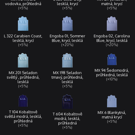
lesklá, krycí
matná, krycí
vodovka, průhledná
(+5%)
(+5%)
(+5%)
L 322 Carabien Coast,
Engoba 01, Sommer
Engoba 02, Carolina
lesklá, krycí
Blue, krycí, lesklá
Blue, krycí, lesklá
(+5%)
(+20%)
(+20%)
MX 94 Šedomodrá,
MX 201 Seladon
MX 198 Seladon
průhledná, lesklá
světlý , průhledná,
tmavý, průhledná,
(+10%)
lesklá
lesklá
(+5%)
(+5%)
T 104 Kobaltově
MX 6 Blankytná,
T 604 Kobaltově
světlá modrá, lesklá,
matná krycí
modrá, lesklá,
průhledná
(+5%)
průhledná
(+5%)
(+5%)