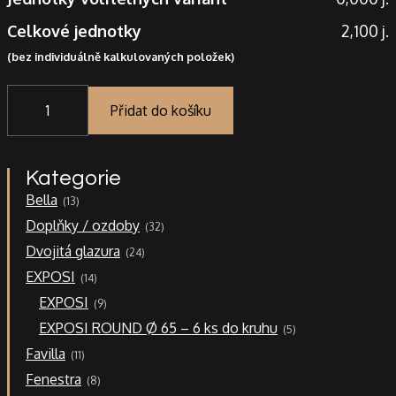
Celkové jednotky
2,100 j.
(bez individuálně kalkulovaných položek)
Kachel
hladký
Přidat do košíku
22x33
-
roh
Kategorie
půl
13
/
Bella
13
produktů
půl
32
Doplňky / ozdoby
32
množství
produktů
24
Dvojitá glazura
24
produktů
14
EXPOSI
14
produktů
9
EXPOSI
9
produktů
5
EXPOSI ROUND Ø 65 – 6 ks do kruhu
5
produktů
11
Favilla
11
produktů
8
Fenestra
8
produktů