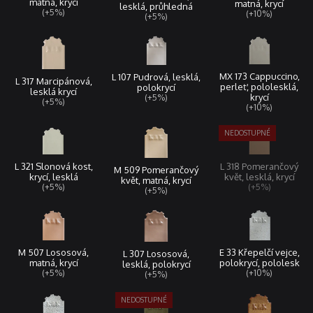
matná, krycí
matná, krycí
lesklá, průhledná
(+5%)
(+10%)
(+5%)
MX 173 Cappuccino,
L 107 Pudrová, lesklá,
L 317 Marcipánová,
perleť, pololesklá,
polokrycí
lesklá krycí
krycí
(+5%)
(+5%)
(+10%)
L 321 Slonová kost,
L 318 Pomerančový
M 509 Pomerančový
krycí, lesklá
květ, lesklá, krycí
květ, matná, krycí
(+5%)
(+5%)
(+5%)
M 507 Lososová,
E 33 Křepelčí vejce,
L 307 Lososová,
matná, krycí
polokrycí, pololesk
lesklá, polokrycí
(+5%)
(+10%)
(+5%)