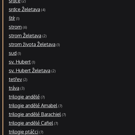
srdce
2
srdce Želetava
4
štír
1
strom
6
strom Želetava
2
strom života Želetava
1
sud
1
sv. Hubert
1
sv. Hubert Želetava
2
tetřev
2
tráva
3
trilogie andělé
7
trilogie andělé Amabel
7
trilogie andělé Barachiel
7
trilogie andělé Cafiel
7
trilogie ptáčci
7