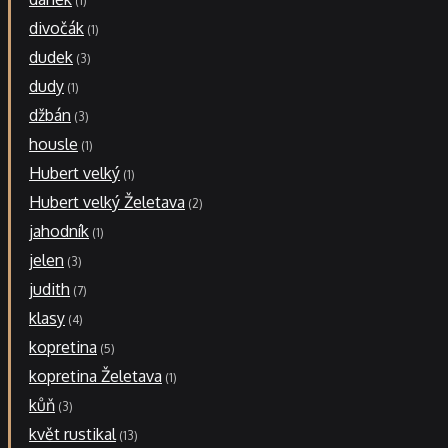
1
divočák
1
dudek
3
dudy
1
džbán
3
housle
1
Hubert velký
1
Hubert velký Želetava
2
jahodník
1
jelen
3
judith
7
klasy
4
kopretina
5
kopretina Želetava
1
kůň
3
květ rustikal
13