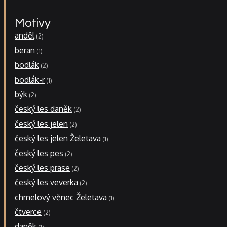
Motivy
anděl
2
beran
1
bodlák
2
bodlák-r
1
býk
2
český les daněk
2
český les jelen
2
český les jelen Želetava
1
český les pes
2
český les prase
2
český les veverka
2
chmelový věnec Želetava
1
čtverce
2
daněk