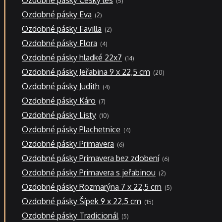
Ozdobné pásky Český les
5
produktů
2
Ozdobné pásky Eva
2
produkty
2
Ozdobné pásky Favilla
2
produkty
4
Ozdobné pásky Flora
4
produkty
14
Ozdobné pásky hladké 22x7
14
produktů
20
Ozdobné pásky Jeřabina 9 x 22,5 cm
20
produktů
4
Ozdobné pásky Judith
4
produkty
7
Ozdobné pásky Káro
7
produktů
10
Ozdobné pásky Listy
10
produktů
4
Ozdobné pásky Plachetnice
4
produkty
6
Ozdobné pásky Primavera
6
produktů
6
Ozdobné pásky Primavera bez zdobení
6
produktů
2
Ozdobné pásky Primavera s jeřabinou
2
produkty
5
Ozdobné pásky Rozmarýna 7 x 22,5 cm
5
produktů
15
Ozdobné pásky Šípek 9 x 22,5 cm
15
produktů
5
Ozdobné pásky Tradicionál
5
produktů