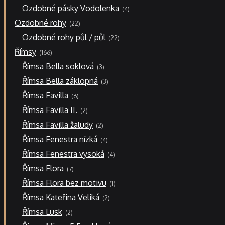
4
Ozdobné pásky Vodolenka
4
produkty
22
Ozdobné rohy
22
produktů
22
Ozdobné rohy půl / půl
22
produktů
166
Římsy
166
produktů
3
Římsa Bella soklová
3
produkty
3
Římsa Bella záklopná
3
produkty
6
Římsa Favilla
6
produktů
2
Římsa Favilla II.
2
produkty
2
Římsa Favilla žaludy
2
produkty
4
Římsa Fenestra nízká
4
produkty
4
Římsa Fenestra vysoká
4
produkty
7
Římsa Flora
7
produktů
1
Římsa Flora bez motivu
1
produkt
2
Římsa Kateřina Veliká
2
produkty
2
Římsa Lusk
2
produkty
5