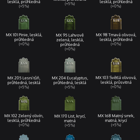
lesklá, průhledná
lesklá, průhledná
(+5%)
(+5%)
(+0%)
MX 101 Pinie, lesklá,
MX 98 Tmavá olivová,
MX 95 Lahvově
průhledná
lesklá, průhledná
zelená, lesklá,
(+0%)
(+0%)
průhledná
(+0%)
MX 103 Světlá olivová,
MX 205 Lesní tůň,
MX 204 Eucalyptus,
lesklá, průsvitná
průhledná, lesklá
průhledná, lesklá
(+0%)
(+5%)
(+5%)
MX 168 Matný smrk,
MX 102 Zelený olivín,
MX 170 List, krycí,
matná, krycí
lesklá, průhledná
matná
(+5%)
(+0%)
(+5%)