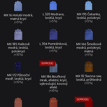
L 320 Modrava,
MX 195 Čekanka,
MX 16 Holubí modrá,
lesklá, krycí
lesklá, polokrycí
matná krycí
(+5%)
(+5%)
(+5%)
L 304 Pomněnková,
MX 185 Fialkově
MX 166 Šmolkově
lesklá, krycí
modrá, lesklá,
modrá, polokrycí,
(+5%)
polokrycí
matná
(+10%)
(+5%)
MX 172 Půlnoční
MX 92 Sienna raw,
MX 186 Bouřkový
modř, lesklá, krycí
lesklá, průhledná
mrak, efektní, krycí,
(+10%)
(+0%)
vykreslující, kovový
efekt
(+10%)