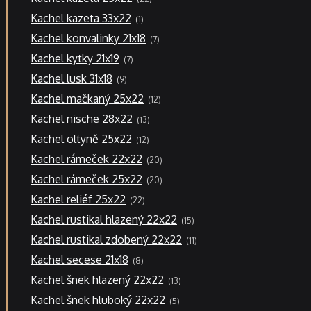
produktů
1
Kachel kazeta 33x22
1
produkt
7
Kachel konvalinky 21x18
7
produktů
7
Kachel kytky 21x19
7
produktů
9
Kachel lusk 31x18
9
produktů
12
Kachel mačkaný 25x22
12
produktů
13
Kachel nische 28x22
13
produktů
12
Kachel oltyně 25x22
12
produktů
20
Kachel rámeček 22x22
20
produktů
20
Kachel rámeček 25x22
20
produktů
22
Kachel reliéf 25x22
22
produktů
15
Kachel rustikal hlazený 22x22
15
produktů
11
Kachel rustikal zdobený 22x22
11
produktů
8
Kachel secese 21x18
8
produktů
13
Kachel šnek hlazený 22x22
13
produktů
5
Kachel šnek hluboký 22x22
5
produktů