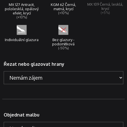
MX 109 Černá, lesklá,
KGM 62 Černá,
MX 127 Antracit,
krycí
matná, krycí
pololesklá, opálový
(+5%)
(+10%)
efekt, krycí
(+10%)
Individuální glazura
Bez glazury -
podomítková
(-50%)
Řezat nebo glazovat hrany
Objednat malbu