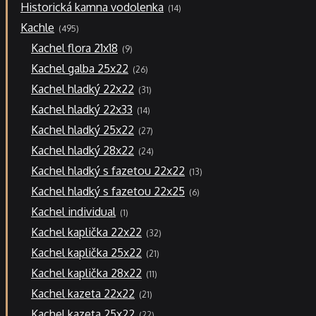
14
Historická kamna vodolenka
14
produktů
495
Kachle
495
produktů
9
Kachel flora 21x18
9
produktů
26
Kachel galba 25x22
26
produktů
31
Kachel hladký 22x22
31
produktů
14
Kachel hladký 22x33
14
produktů
27
Kachel hladký 25x22
27
produktů
24
Kachel hladký 28x22
24
produktů
13
Kachel hladký s fazetou 22x22
13
produktů
6
Kachel hladký s fazetou 22x25
6
produktů
1
Kachel individual
1
produkt
32
Kachel kaplička 22x22
32
produktů
21
Kachel kaplička 25x22
21
produktů
11
Kachel kaplička 28x22
11
produktů
21
Kachel kazeta 22x22
21
produktů
22
Kachel kazeta 25x22
22