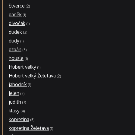
čtverce
2
daněk
1
divočák
1
dudek
3
dudy
1
džbán
3
housle
1
Hubert velký
1
Hubert velký Želetava
2
jahodník
1
jelen
3
judith
7
klasy
4
kopretina
5
kopretina Želetava
1