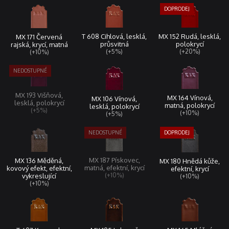
MX 152 Rudá, lesklá,
T 608 Cihlová, lesklá,
MX 171 Červená
polokrycí
průsvitná
rajská, krycí, matná
(+20%)
(+5%)
(+10%)
MX 193 Višňová,
MX 164 Vínová,
MX 106 Vínová,
lesklá, polokrycí
matná, polokrycí
lesklá, polokrycí
(+5%)
(+10%)
(+5%)
MX 187 Pískovec,
MX 136 Měděná,
MX 180 Hnědá kůže,
matná, efektní, krycí
kovový efekt, efektní,
efektní, krycí
(+10%)
vykreslující
(+10%)
(+10%)