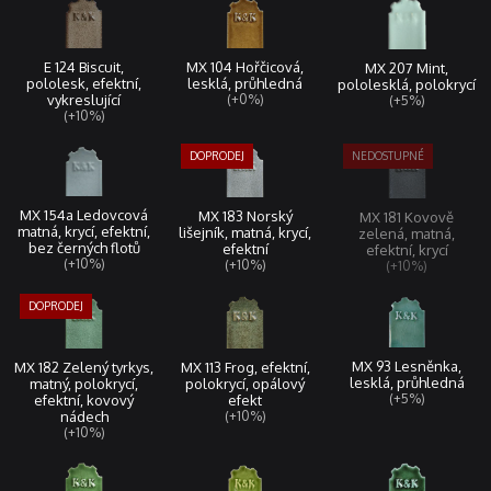
MX 104 Hořčicová,
E 124 Biscuit,
MX 207 Mint,
lesklá, průhledná
pololesk, efektní,
pololesklá, polokrycí
(+0%)
vykreslující
(+5%)
(+10%)
MX 154a Ledovcová
MX 183 Norský
MX 181 Kovově
matná, krycí, efektní,
lišejník, matná, krycí,
zelená, matná,
bez černých flotů
efektní
efektní, krycí
(+10%)
(+10%)
(+10%)
MX 93 Lesněnka,
MX 113 Frog, efektní,
MX 182 Zelený tyrkys,
lesklá, průhledná
polokrycí, opálový
matný, polokrycí,
(+5%)
efekt
efektní, kovový
(+10%)
nádech
(+10%)