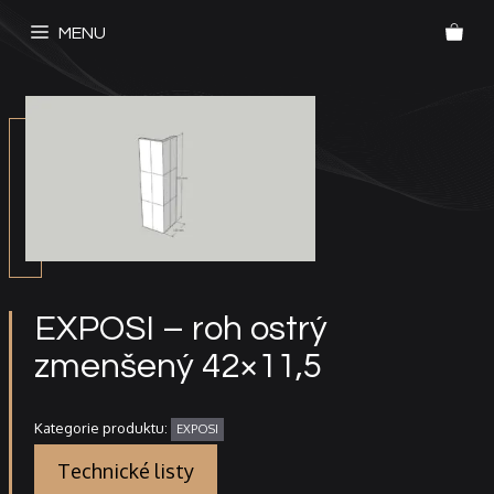
Přeskočit
MENU
na
obsah
EXPOSI – roh ostrý
zmenšený 42×11,5
Kategorie produktu:
EXPOSI
Technické listy