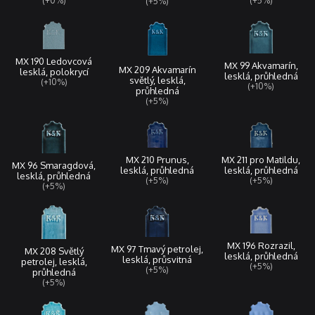
(+5%)
(+0%)
(+5%)
MX 190 Ledovcová
MX 99 Akvamarín,
MX 209 Akvamarín
lesklá, polokrycí
lesklá, průhledná
světlý, lesklá,
(+10%)
(+10%)
průhledná
(+5%)
MX 210 Prunus,
MX 211 pro Matildu,
MX 96 Smaragdová,
lesklá, průhledná
lesklá, průhledná
lesklá, průhledná
(+5%)
(+5%)
(+5%)
MX 196 Rozrazil,
MX 97 Tmavý petrolej,
MX 208 Světlý
lesklá, průhledná
lesklá, průsvitná
petrolej, lesklá,
(+5%)
(+5%)
průhledná
(+5%)