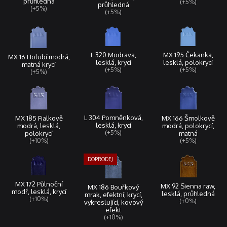
průhledná
(+5%)
průhledná
(+5%)
(+5%)
L 320 Modrava,
MX 195 Čekanka,
MX 16 Holubí modrá,
lesklá, krycí
lesklá, polokrycí
matná krycí
(+5%)
(+5%)
(+5%)
L 304 Pomněnková,
MX 185 Fialkově
MX 166 Šmolkově
lesklá, krycí
modrá, lesklá,
modrá, polokrycí,
(+5%)
polokrycí
matná
(+10%)
(+5%)
MX 172 Půlnoční
MX 92 Sienna raw,
MX 186 Bouřkový
modř, lesklá, krycí
lesklá, průhledná
mrak, efektní, krycí,
(+10%)
(+0%)
vykreslující, kovový
efekt
(+10%)