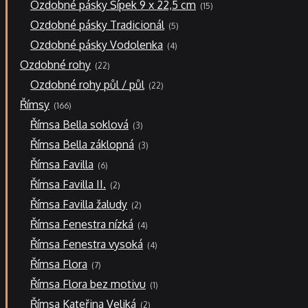
15
Ozdobné pásky Šípek 9 x 22,5 cm
15
produktů
5
Ozdobné pásky Tradicionál
5
produktů
4
Ozdobné pásky Vodolenka
4
produkty
22
Ozdobné rohy
22
produktů
22
Ozdobné rohy půl / půl
22
produktů
166
Římsy
166
produktů
3
Římsa Bella soklová
3
produkty
3
Římsa Bella záklopná
3
produkty
6
Římsa Favilla
6
produktů
2
Římsa Favilla II.
2
produkty
2
Římsa Favilla žaludy
2
produkty
4
Římsa Fenestra nízká
4
produkty
4
Římsa Fenestra vysoká
4
produkty
7
Římsa Flora
7
produktů
1
Římsa Flora bez motivu
1
produkt
2
Římsa Kateřina Veliká
2