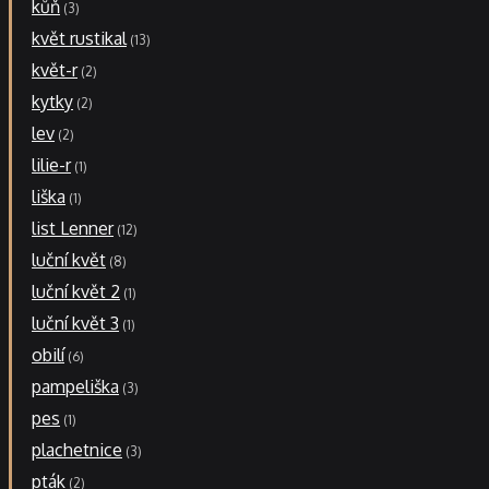
kůň
3
květ rustikal
13
květ-r
2
kytky
2
lev
2
lilie-r
1
liška
1
list Lenner
12
luční květ
8
luční květ 2
1
luční květ 3
1
obilí
6
pampeliška
3
pes
1
plachetnice
3
pták
2