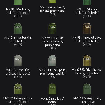
MX 212 Hledíková,
MX 107 Mechová,
MX 100 Vltavín,
lesklá, průhledná
lesklá, průhledná
lesklá, průhledná
(+5%)
(+5%)
(+0%)
MX 101 Pinie, lesklá,
MX 98 Tmavá olivová,
MX 95 Lahvově
průhledná
lesklá, průhledná
zelená, lesklá,
(+0%)
(+0%)
průhledná
(+0%)
MX 103 Světlá olivová,
MX 205 Lesní tůň,
MX 204 Eucalyptus,
lesklá, průsvitná
průhledná, lesklá
průhledná, lesklá
(+0%)
(+5%)
(+5%)
MX 168 Matný smrk,
MX 102 Zelený olivín,
MX 170 List, krycí,
matná, krycí
lesklá, průhledná
matná