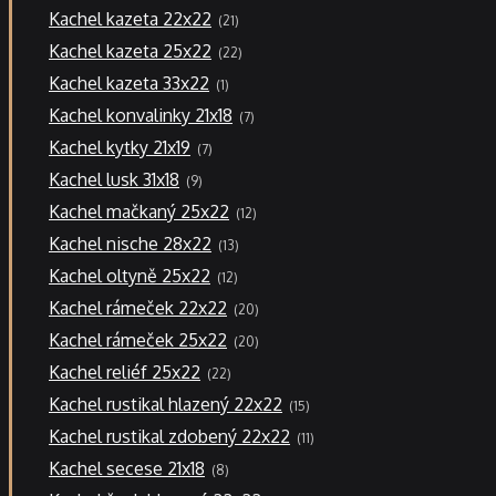
21
Kachel kazeta 22x22
21
produktů
22
Kachel kazeta 25x22
22
produktů
1
Kachel kazeta 33x22
1
produkt
7
Kachel konvalinky 21x18
7
produktů
7
Kachel kytky 21x19
7
produktů
9
Kachel lusk 31x18
9
produktů
12
Kachel mačkaný 25x22
12
produktů
13
Kachel nische 28x22
13
produktů
12
Kachel oltyně 25x22
12
produktů
20
Kachel rámeček 22x22
20
produktů
20
Kachel rámeček 25x22
20
produktů
22
Kachel reliéf 25x22
22
produktů
15
Kachel rustikal hlazený 22x22
15
produktů
11
Kachel rustikal zdobený 22x22
11
produktů
8
Kachel secese 21x18
8
produktů
13