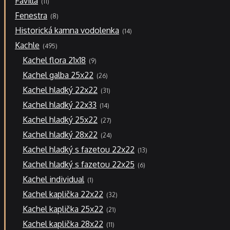
Favilla
11
produktů
8
Fenestra
8
produktů
14
Historická kamna vodolenka
14
produktů
495
Kachle
495
produktů
9
Kachel flora 21x18
9
produktů
26
Kachel galba 25x22
26
produktů
31
Kachel hladký 22x22
31
produktů
14
Kachel hladký 22x33
14
produktů
27
Kachel hladký 25x22
27
produktů
24
Kachel hladký 28x22
24
produktů
13
Kachel hladký s fazetou 22x22
13
produktů
6
Kachel hladký s fazetou 22x25
6
produktů
1
Kachel individual
1
produkt
32
Kachel kaplička 22x22
32
produktů
21
Kachel kaplička 25x22
21
produktů
11
Kachel kaplička 28x22
11
produktů