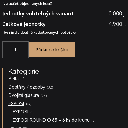
(za počet objednaných kusů)
Jednotky volitelných variant
0,000 j.
Celkové jednotky
4,900 j.
(bez individuálně kalkulovaných položek)
EXPOSI
-
Přidat do košíku
roh
ostrý
zmenšený
Kategorie
42x11,5
13
množství
Bella
13
produktů
32
Doplňky / ozdoby
32
produktů
24
Dvojitá glazura
24
produktů
14
EXPOSI
14
produktů
9
EXPOSI
9
produktů
5
EXPOSI ROUND Ø 65 – 6 ks do kruhu
5
produktů
11