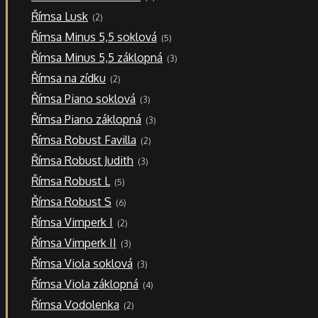
produkty
2
Římsa Lusk
2
produkty
5
Římsa Minus 5,5 soklová
5
produktů
3
Římsa Minus 5,5 záklopná
3
produkty
2
Římsa na zídku
2
produkty
3
Římsa Piano soklová
3
produkty
3
Římsa Piano záklopná
3
produkty
2
Římsa Robust Favilla
2
produkty
3
Římsa Robust Judith
3
produkty
5
Římsa Robust L
5
produktů
6
Římsa Robust S
6
produktů
2
Římsa Vimperk I
2
produkty
3
Římsa Vimperk II
3
produkty
3
Římsa Viola soklová
3
produkty
4
Římsa Viola záklopná
4
produkty
2
Římsa Vodolenka
2
produkty