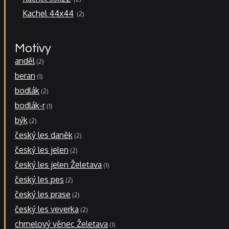
produkty
2
Kachel 44x44
2
produkty
Motivy
anděl
2
beran
1
bodlák
2
bodlák-r
1
býk
2
český les daněk
2
český les jelen
2
český les jelen Želetava
1
český les pes
2
český les prase
2
český les veverka
2
chmelový věnec Želetava
1