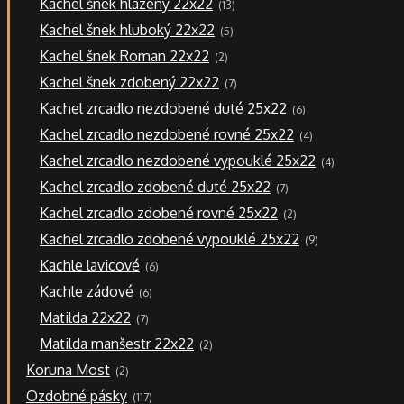
Kachel šnek hlazený 22x22
13
produktů
5
Kachel šnek hluboký 22x22
5
produktů
2
Kachel šnek Roman 22x22
2
produkty
7
Kachel šnek zdobený 22x22
7
produktů
6
Kachel zrcadlo nezdobené duté 25x22
6
produktů
4
Kachel zrcadlo nezdobené rovné 25x22
4
produkty
4
Kachel zrcadlo nezdobené vypouklé 25x22
4
produkty
7
Kachel zrcadlo zdobené duté 25x22
7
produktů
2
Kachel zrcadlo zdobené rovné 25x22
2
produkty
9
Kachel zrcadlo zdobené vypouklé 25x22
9
produktů
6
Kachle lavicové
6
produktů
6
Kachle zádové
6
produktů
7
Matilda 22x22
7
produktů
2
Matilda manšestr 22x22
2
produkty
2
Koruna Most
2
produkty
117
Ozdobné pásky
117