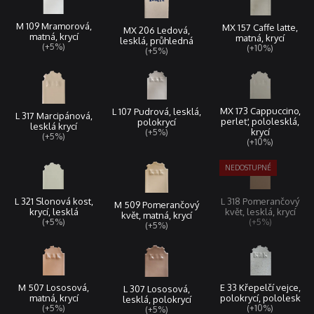
M 109 Mramorová,
MX 157 Caffe latte,
MX 206 Ledová,
matná, krycí
matná, krycí
lesklá, průhledná
(+5%)
(+10%)
(+5%)
MX 173 Cappuccino,
L 107 Pudrová, lesklá,
L 317 Marcipánová,
perleť, pololesklá,
polokrycí
lesklá krycí
krycí
(+5%)
(+5%)
(+10%)
L 321 Slonová kost,
L 318 Pomerančový
M 509 Pomerančový
krycí, lesklá
květ, lesklá, krycí
květ, matná, krycí
(+5%)
(+5%)
(+5%)
M 507 Lososová,
E 33 Křepelčí vejce,
L 307 Lososová,
matná, krycí
polokrycí, pololesk
lesklá, polokrycí
(+5%)
(+10%)
(+5%)