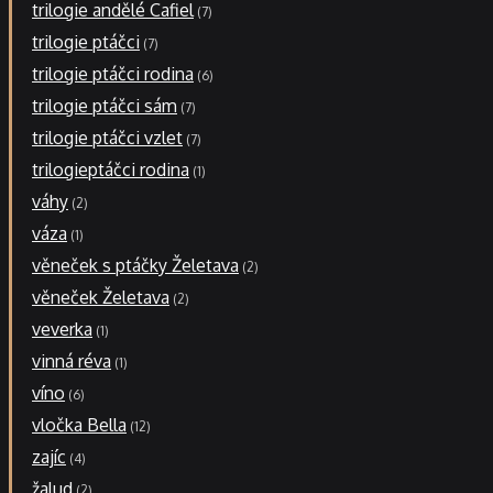
trilogie andělé Cafiel
7
trilogie ptáčci
7
trilogie ptáčci rodina
6
trilogie ptáčci sám
7
trilogie ptáčci vzlet
7
trilogieptáčci rodina
1
váhy
2
váza
1
věneček s ptáčky Želetava
2
věneček Želetava
2
veverka
1
vinná réva
1
víno
6
vločka Bella
12
zajíc
4
žalud
2