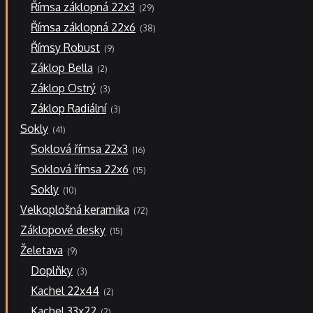
29
Římsa záklopná 22x3
29
produktů
38
Římsa záklopná 22x6
38
produktů
9
Římsy Robust
9
produktů
2
Záklop Bella
2
produkty
3
Záklop Ostrý
3
produkty
3
Záklop Radiální
3
produkty
41
Sokly
41
produktů
16
Soklová římsa 22x3
16
produktů
15
Soklová římsa 22x6
15
produktů
10
Sokly
10
produktů
72
Velkoplošná keramika
72
produktů
15
Záklopové desky
15
produktů
9
Želetava
9
produktů
3
Doplňky
3
produkty
2
Kachel 22x44
2
produkty
2
Kachel 33x22
2