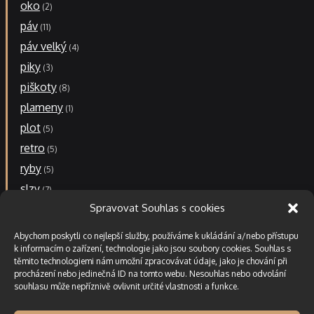
oko
2
páv
11
páv velký
4
piky
3
piškoty
8
plameny
1
plot
5
retro
5
ryby
5
slzy
7
Spravovat Souhlas s cookies
stopa
1
stopa malá
1
Abychom poskytli co nejlepší služby, používáme k ukládání a/nebo přístupu
stopa velká
k informacím o zařízení, technologie jako jsou soubory cookies. Souhlas s
6
těmito technologiemi nám umožní zpracovávat údaje, jako je chování při
větrník
2
procházení nebo jedinečná ID na tomto webu. Nesouhlas nebo odvolání
souhlasu může nepříznivě ovlivnit určité vlastnosti a funkce.