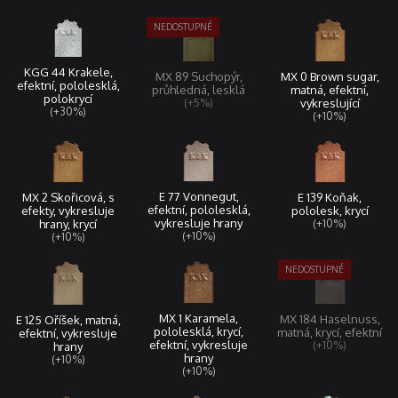
KGG 44 Krakele,
MX 0 Brown sugar,
MX 89 Suchopýr,
efektní, pololesklá,
matná, efektní,
průhledná, lesklá
polokrycí
vykreslující
(+5%)
(+30%)
(+10%)
E 77 Vonnegut,
MX 2 Skořicová, s
E 139 Koňak,
efektní, pololesklá,
efekty, vykresluje
pololesk, krycí
vykresluje hrany
hrany, krycí
(+10%)
(+10%)
(+10%)
MX 1 Karamela,
MX 184 Haselnuss,
E 125 Oříšek, matná,
pololesklá, krycí,
matná, krycí, efektní
efektní, vykresluje
efektní, vykresluje
(+10%)
hrany
hrany
(+10%)
(+10%)