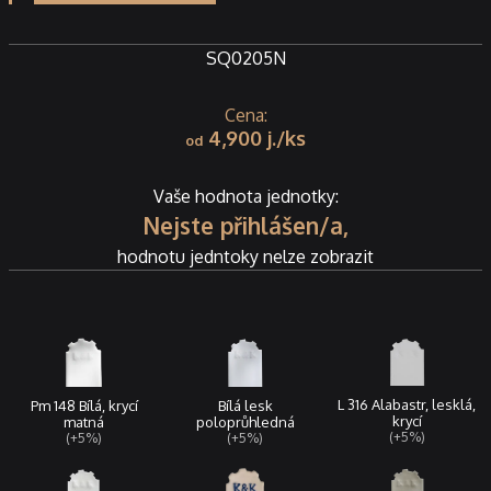
SQ0205N
4,900
j.
Vaše hodnota jednotky:
Nejste přihlášen/a,
hodnotu jedntoky nelze zobrazit
L 316 Alabastr, lesklá,
Pm 148 Bílá, krycí
Bílá lesk
krycí
matná
poloprůhledná
(+5%)
(+5%)
(+5%)