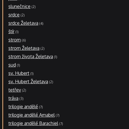
slunečnice
2
srdce
2
srdce Želetava
4
štír
1
strom
6
strom Želetava
2
strom života Želetava
1
sud
1
sv. Hubert
1
sv. Hubert Želetava
2
tetřev
2
tráva
3
trilogie andělé
7
trilogie andělé Amabel
7
trilogie andělé Barachiel
7