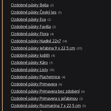
produktů
2
Ozdobné pásky Bella
2
produkty
5
Ozdobné pásky Český les
5
produktů
2
Ozdobné pásky Eva
2
produkty
2
Ozdobné pásky Favilla
2
produkty
4
Ozdobné pásky Flora
4
produkty
14
Ozdobné pásky hladké 22x7
14
produktů
20
Ozdobné pásky Jeřabina 9 x 22,5 cm
20
produktů
4
Ozdobné pásky Judith
4
produkty
7
Ozdobné pásky Káro
7
produktů
10
Ozdobné pásky Listy
10
produktů
4
Ozdobné pásky Plachetnice
4
produkty
6
Ozdobné pásky Primavera
6
produktů
6
Ozdobné pásky Primavera bez zdobení
6
produktů
2
Ozdobné pásky Primavera s jeřabinou
2
produkty
5
Ozdobné pásky Rozmarýna 7 x 22,5 cm
5
produktů