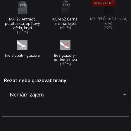
MX 109 Černá, lesklá,
KGM 62 Černá,
MX 127 Antracit,
krycí
matná, krycí
pololesklá, opálový
(+5%)
(+10%)
efekt, krycí
(+10%)
Individuální glazura
Bez glazury -
podomítková
(-50%)
Řezat nebo glazovat hrany