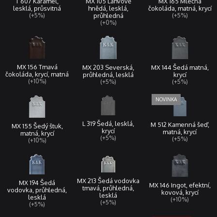
T 607 Karamel,
MX 165 Mléčná
MX 105 Lahvově
lesklá, průsvitná
čokoláda, matná, krycí
hnědá, lesklá,
(+5%)
(+5%)
průhledná
(+0%)
MX 156 Tmavá
MX 144 Šedá matná,
MX 203 Severská,
čokoláda, krycí, matná
krycí
průhledná, lesklá
(+10%)
(+5%)
(+5%)
L 319 Šedá, lesklá,
M 512 Kamenná šeď,
MX 155 Šedý štuk,
krycí
matná, krycí
matná, krycí
(+5%)
(+5%)
(+10%)
MX 213 Šedá vodovka
MX 194 Šedá
MX 146 Ingot, efektní,
tmavá, průhledná,
vodovka, průhledná,
kovová, krycí
lesklá
lesklá
(+10%)
(+5%)
(+5%)