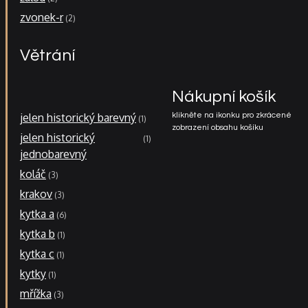
zvonek-r
2
Větrání
Nákupní košík
jelen historický barevný
klikněte na ikonku pro zkrácené
1
zobrazení obsahu košíku
jelen historický
1
jednobarevný
koláč
3
krakov
3
kytka a
6
kytka b
1
kytka c
1
kytky
1
mřížka
3