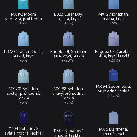
L 323 Clear Day,
MX 129 Jonathan,
MX 192 Modrá
lesklá, krycí
matná, krycí
vodovka, průhledná
(+5%)
(+5%)
(+5%)
L 322 Carabien Coast,
Engoba 01, Sommer
Engoba 02, Carolina
lesklá, krycí
Blue, krycí, lesklá
Blue, krycí, lesklá
(+5%)
(+20%)
(+20%)
MX 94 Šedomodrá,
MX 201 Seladon
MX 198 Seladon
průhledná, lesklá
světlý , průhledná,
tmavý, průhledná,
(+10%)
lesklá
lesklá
(+5%)
(+5%)
T 104 Kobaltově
MX 6 Blankytná,
T 604 Kobaltově
světlá modrá, lesklá,
matná krycí
modrá, lesklá,