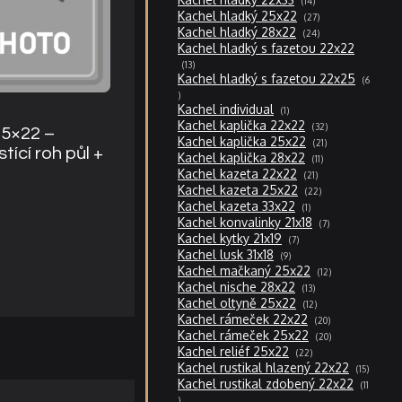
14
produktů
27
Kachel hladký 25x22
27
produktů
24
Kachel hladký 28x22
24
produktů
Kachel hladký s fazetou 22x22
13
13
produktů
Kachel hladký s fazetou 22x25
6
6
produktů
1
Kachel individual
1
produkt
32
Kachel kaplička 22x22
32
25×22 –
produktů
21
Kachel kaplička 25x22
21
produktů
tící roh půl +
11
Kachel kaplička 28x22
11
produktů
21
Kachel kazeta 22x22
21
produktů
22
Kachel kazeta 25x22
22
produktů
1
Kachel kazeta 33x22
1
produkt
7
Kachel konvalinky 21x18
7
produktů
7
Kachel kytky 21x19
7
produktů
9
Kachel lusk 31x18
9
produktů
12
Kachel mačkaný 25x22
12
produktů
13
Kachel nische 28x22
13
produktů
12
Kachel oltyně 25x22
12
produktů
20
Kachel rámeček 22x22
20
produktů
20
Kachel rámeček 25x22
20
produktů
22
Kachel reliéf 25x22
22
produktů
15
Kachel rustikal hlazený 22x22
15
produktů
Kachel rustikal zdobený 22x22
11
11