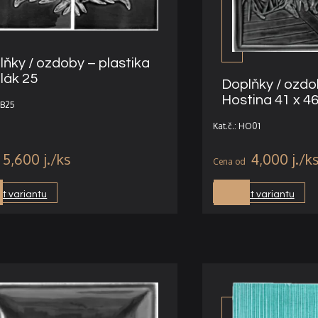
lňky / ozdoby – plastika
lák 25
Doplňky / ozdo
Hostina 41 x 4
LB25
Kat.č.: HO01
5,600
j.
4,000
j.
t variantu
Vybrat variantu