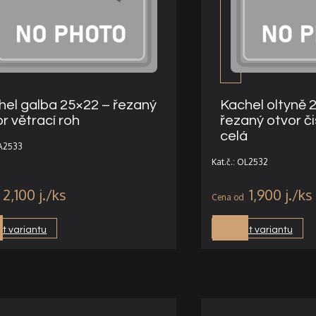
hel galba 25×22 – řezaný
Kachel oltyně 
r větrací roh
řezaný otvor čis
celá
GA2533
Kat.č.: OL2532
2,100
j.
1,900
j.
t variantu
Vybrat variantu