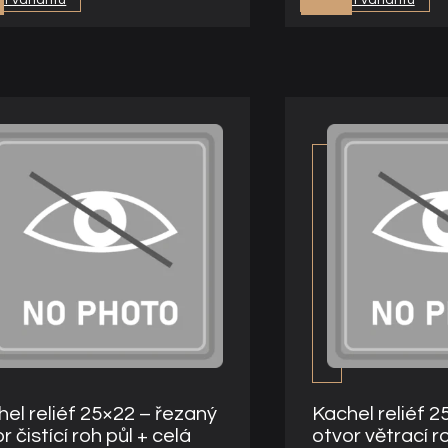
el reliéf 25×22 – řezaný
Kachel reliéf 2
r čistící roh půl + celá
otvor větrací r