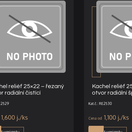
el reliéf 25×22 – řezaný
Kachel reliéf 2
r radiální čistící
otvor radiální 
RE2529
Kat.č.: RE2530
1,600
j.
1,100
j.
t variantu
Vybrat variantu