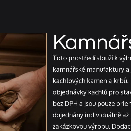
Kamnářs
Toto prostředí slouží k výh
kamnářské manufaktury a j
kachlových kamen a krbů.
objednávky kachlů pro sta
bez DPH a jsou pouze orie
dojednány individuálně až 
zakázkovou výrobu. Dodací