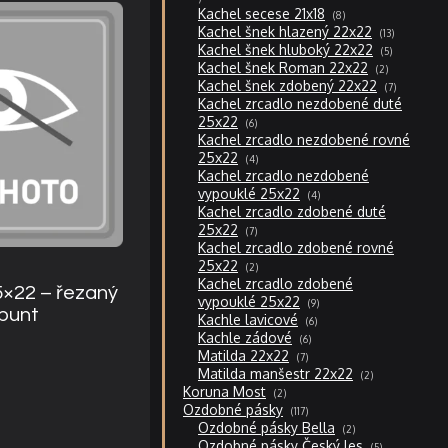
produktů
8
Kachel secese 21x18
8
produktů
13
Kachel šnek hlazený 22x22
13
produktů
5
Kachel šnek hluboký 22x22
5
produktů
2
Kachel šnek Roman 22x22
2
produkty
7
Kachel šnek zdobený 22x22
7
produktů
Kachel zrcadlo nezdobené duté
6
25x22
6
produktů
Kachel zrcadlo nezdobené rovné
4
25x22
4
produkty
Kachel zrcadlo nezdobené
4
vypouklé 25x22
4
produkty
Kachel zrcadlo zdobené duté
7
25x22
7
produktů
Kachel zrcadlo zdobené rovné
2
25x22
2
produkty
Kachel zrcadlo zdobené
5×22 – řezaný
9
vypouklé 25x22
9
špunt
produktů
6
Kachle lavicové
6
produktů
6
Kachle zádové
6
produktů
7
Matilda 22x22
7
produktů
2
Matilda manšestr 22x22
2
produkty
2
Koruna Most
2
produkty
117
Ozdobné pásky
117
produktů
2
Ozdobné pásky Bella
2
produkty
5
Ozdobné pásky Český les
5