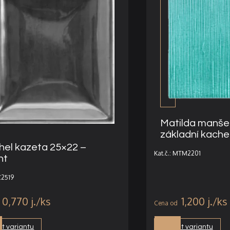
Matilda manše
základní kache
hel kazeta 25×22 –
Kat.č.: MTM2201
nt
KZ2519
0,770
j.
1,200
j.
t variantu
Vybrat variantu