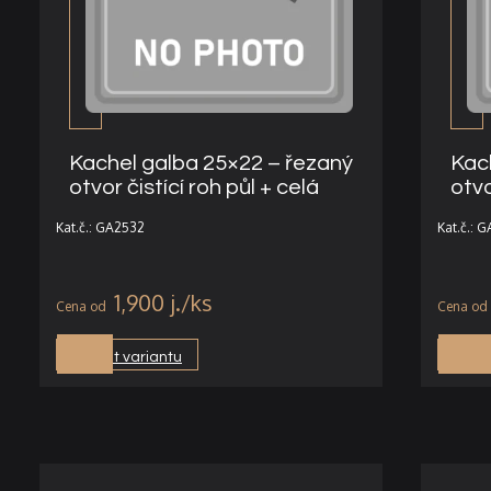
Kachel galba 25×22 – řezaný
Kac
otvor čistící roh půl + celá
otvo
Kat.č.: GA2532
Kat.č.: 
1,900
j.
Vybrat variantu
Vybra