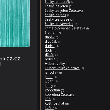
český les daněk
2
český les jelen
2
český les jelen Želetava
1
český les pes
2
český les prase
2
český les veverka
2
chmelový věnec Želetava
1
čtverce
2
daněk
1
divočák
1
dudek
3
dudy
1
džbán
3
str 22×22 –
housle
1
Hubert velký
l
1
Hubert velký Želetava
2
jahodník
1
jelen
3
judith
7
klasy
4
kopretina
5
kopretina Želetava
1
kůň
3
květ rustikal
13
květ-r
2