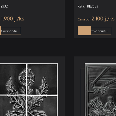
RE2532
Kat.č.: RE2533
1,900
j.
2,100
j.
t variantu
Vybrat variantu