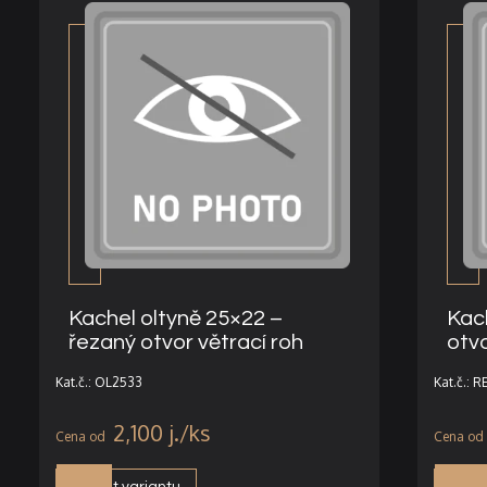
Kachel oltyně 25×22 –
Kach
řezaný otvor větrací roh
otvo
Kat.č.: OL2533
Kat.č.: 
2,100
j.
Vybrat variantu
Vybra