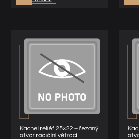
Kachel reliéf 25×22 – řezaný
Kach
otvor radiální větrací
otvo