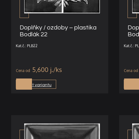
Doplňky / ozdoby – plastika
Dop
Bodlák 22
Bod
Kat.č.: PLB22
Kat.č.: P
5,600
j.
Vybrat variantu
Vybra