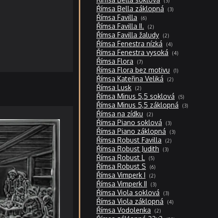
3
produkty
3
Římsa Bella záklopná
3
produkty
6
Římsa Favilla
6
produktů
2
Římsa Favilla II.
2
produkty
2
Římsa Favilla žaludy
2
produkty
4
Římsa Fenestra nízká
4
produkty
4
Římsa Fenestra vysoká
4
produkty
7
Římsa Flora
7
produktů
1
Římsa Flora bez motivu
1
produkt
2
Římsa Kateřina Veliká
2
produkty
2
Římsa Lusk
2
produkty
5
Římsa Minus 5,5 soklová
5
produktů
3
Římsa Minus 5,5 záklopná
3
produkty
2
Římsa na zídku
2
produkty
3
Římsa Piano soklová
3
produkty
3
Římsa Piano záklopná
3
produkty
2
Římsa Robust Favilla
2
produkty
3
Římsa Robust Judith
3
produkty
5
Římsa Robust L
5
produktů
6
Římsa Robust S
6
produktů
2
Římsa Vimperk I
2
produkty
3
Římsa Vimperk II
3
produkty
3
Římsa Viola soklová
3
produkty
4
Římsa Viola záklopná
4
produkty
2
Římsa Vodolenka
2
produkty
29