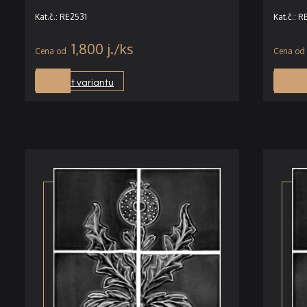
Kat.č.: RE2531
Kat.č.: 
1,800
j.
Vybrat variantu
Vybra