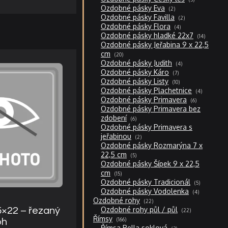
produktů
2
Ozdobné pásky Eva
2
produkty
2
Ozdobné pásky Favilla
2
produkty
4
Ozdobné pásky Flora
4
produkty
14
Ozdobné pásky hladké 22x7
14
produktů
Ozdobné pásky Jeřabina 9 x 22,5
20
cm
20
produktů
4
Ozdobné pásky Judith
4
produkty
7
Ozdobné pásky Káro
7
produktů
10
Ozdobné pásky Listy
10
produktů
4
Ozdobné pásky Plachetnice
4
produkty
6
Ozdobné pásky Primavera
6
produktů
Ozdobné pásky Primavera bez
6
zdobení
6
produktů
Ozdobné pásky Primavera s
2
jeřabinou
2
produkty
Ozdobné pásky Rozmarýna 7 x
5
22,5 cm
5
produktů
Ozdobné pásky Šípek 9 x 22,5
15
cm
15
produktů
5
Ozdobné pásky Tradicionál
5
produktů
4
Ozdobné pásky Vodolenka
4
produkty
22
Ozdobné rohy
22
produktů
22
Ozdobné rohy půl / půl
5×22 – řezaný
22
produktů
166
Římsy
166
oh
produktů
3
Římsa Bella soklová