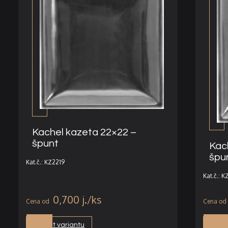
Kachel kazeta 22×22 –
špunt
Kac
špu
Kat.č.: KZ2219
Kat.č.: 
0,700
j.
Vybrat variantu
Vybra