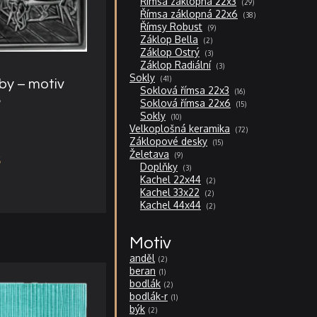
Římsa záklopná 22x3
29
produktů
38
Římsa záklopná 22x6
38
produktů
9
Římsy Robust
9
produktů
2
Záklop Bella
2
produkty
3
Záklop Ostrý
3
produkty
3
Záklop Radiální
3
produkty
41
Sokly
41
by – motiv
produktů
16
Soklová římsa 22x3
16
6
produktů
15
Soklová římsa 22x6
15
produktů
10
Sokly
10
produktů
72
Velkoplošná keramika
72
produktů
15
Záklopové desky
15
produktů
9
Želetava
9
produktů
3
Doplňky
3
produkty
2
Kachel 22x44
2
produkty
2
Kachel 33x22
2
produkty
2
Kachel 44x44
2
produkty
Motiv
anděl
2
beran
1
bodlák
2
bodlák-r
1
býk
2