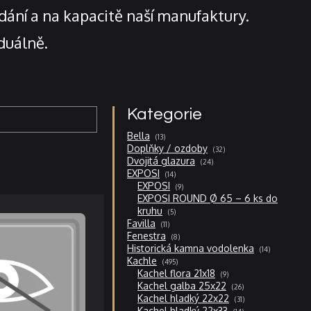
zadání a na kapacitě naší manufaktury.
duálně.
Kategorie
13
Bella
13
produktů
32
Doplňky / ozdoby
32
produktů
24
Dvojitá glazura
24
produktů
14
EXPOSI
14
produktů
9
EXPOSI
9
produktů
EXPOSI ROUND Ø 65 – 6 ks do
5
kruhu
5
produktů
11
Favilla
11
produktů
8
Fenestra
8
produktů
14
Historická kamna vodolenka
14
produktů
495
Kachle
495
produktů
9
Kachel flora 21x18
9
produktů
26
Kachel galba 25x22
26
produktů
31
Kachel hladký 22x22
31
produktů
14
Kachel hladký 22x33