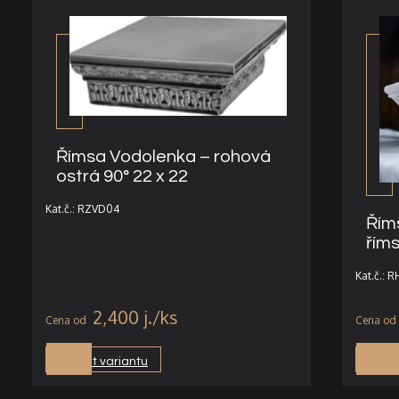
Římsa Vodolenka – rohová
ostrá 90° 22 x 22
Kat.č.: RZVD04
Říms
řím
Kat.č.: 
2,400
j.
Vybrat variantu
Vybra