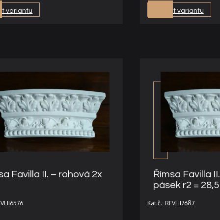
t variantu
Vybrat variantu
a Favilla II. – rohová 2x
Římsa Favilla II.
pásek r2 = 28,
FVLII6576
Kat.č.: RFVLII7687