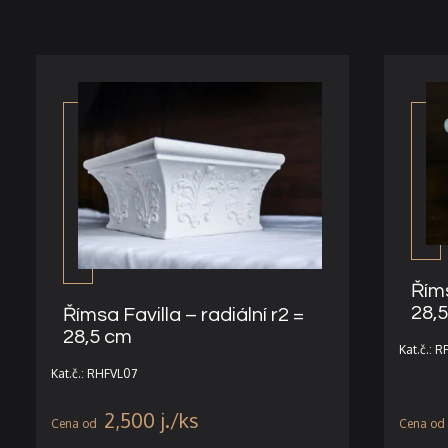
Říms
28,
Římsa Favilla – radiální r2 =
28,5 cm
Kat.č.: 
Kat.č.: RHFVL07
2,500
j.