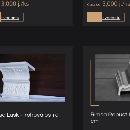
3,000
j.
3,000
j.
t variantu
Vybrat variantu
Římsa Robust L
sa Lusk – rohová ostrá
cm