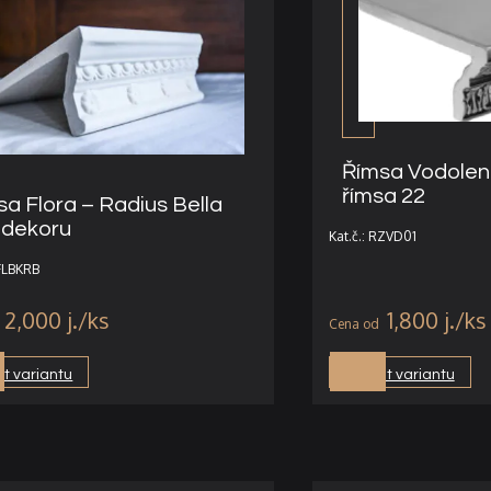
Římsa Vodolenk
římsa 22
sa Flora – Radius Bella
 dekoru
Kat.č.: RZVD01
RFLBKRB
2,000
j.
1,800
j.
t variantu
Vybrat variantu