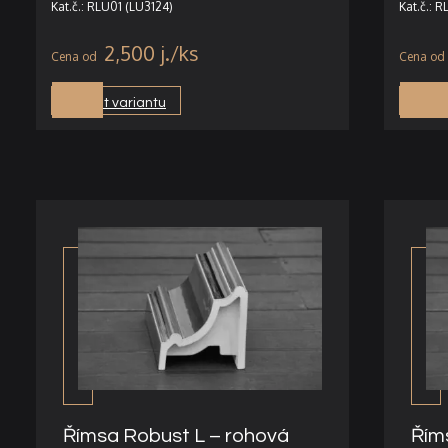
Kat.č.: RLU01 (LU3124)
Kat.č.: 
2,500
j.
Vybrat variantu
Vybra
Římsa Robust L – rohová
Řím