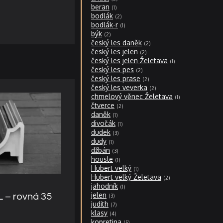
beran
1
bodlák
2
bodlák-r
1
býk
2
český les daněk
2
český les jelen
2
český les jelen Želetava
1
český les pes
2
český les prase
2
český les veverka
2
chmelový věnec Želetava
1
čtverce
2
daněk
1
divočák
1
dudek
3
dudy
1
džbán
3
housle
1
Hubert velký
1
Hubert velký Želetava
2
jahodník
1
jelen
 – rovná 35
3
judith
7
klasy
4
kopretina
5