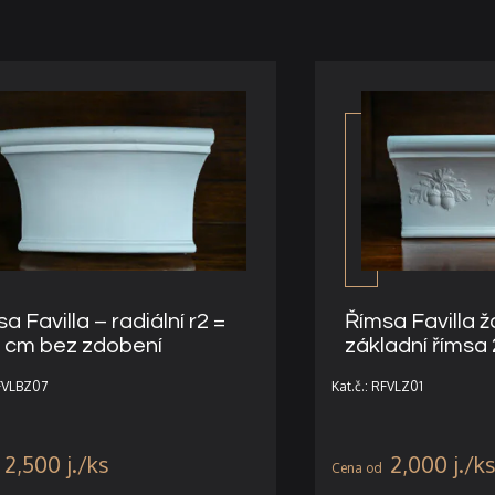
a Favilla – radiální r2 =
Římsa Favilla ž
5 cm bez zdobení
základní římsa
RFVLBZ07
Kat.č.: RFVLZ01
2,500
j.
2,000
j.