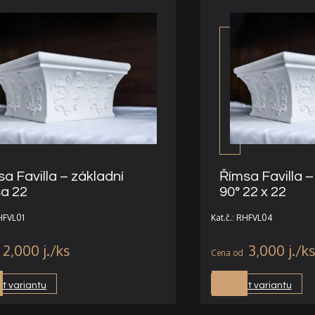
a Favilla – základní
Římsa Favilla 
sa 22
90° 22 x 22
RHFVL01
Kat.č.: RHFVL04
2,000
j.
3,000
j.
t variantu
Vybrat variantu