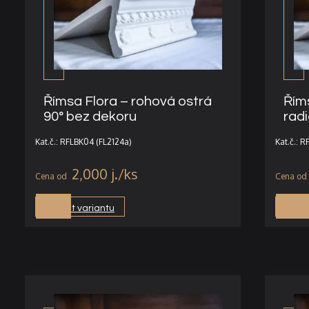
Římsa Flora – rohová ostrá
Řím
90° bez dekoru
radi
Kat.č.: RFLBK04 (FL2124a)
Kat.č.: 
2,000
j.
Vybrat variantu
Vybra