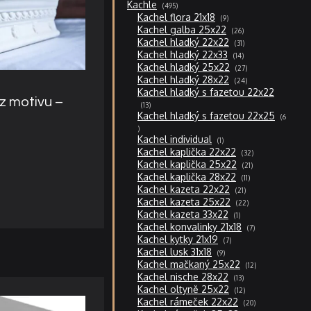
495
Kachle
495
produktů
9
Kachel flora 21x18
9
produktů
26
Kachel galba 25x22
26
produktů
31
Kachel hladký 22x22
31
produktů
14
Kachel hladký 22x33
14
produktů
27
Kachel hladký 25x22
27
produktů
24
Kachel hladký 28x22
24
produktů
Kachel hladký s fazetou 22x22
z motivu –
13
13
produktů
Kachel hladký s fazetou 22x25
6
6
produktů
1
Kachel individual
1
produkt
32
Kachel kaplička 22x22
32
produktů
21
Kachel kaplička 25x22
21
produktů
11
Kachel kaplička 28x22
11
produktů
21
Kachel kazeta 22x22
21
produktů
22
Kachel kazeta 25x22
22
produktů
1
Kachel kazeta 33x22
1
produkt
7
Kachel konvalinky 21x18
7
produktů
7
Kachel kytky 21x19
7
produktů
9
Kachel lusk 31x18
9
produktů
12
Kachel mačkaný 25x22
12
produktů
13
Kachel nische 28x22
13
produktů
12
Kachel oltyně 25x22
12
produktů
20
Kachel rámeček 22x22
20
produktů