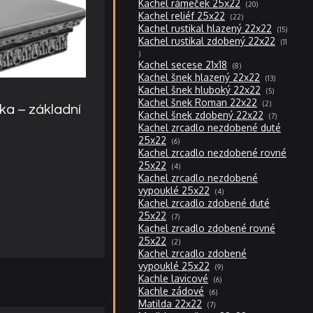
20
Kachel rámeček 25x22
20
produktů
22
Kachel reliéf 25x22
22
produktů
15
Kachel rustikal hlazený 22x22
15
produktů
Kachel rustikal zdobený 22x22
11
11
produktů
8
Kachel secese 21x18
8
produktů
13
Kachel šnek hlazený 22x22
13
produktů
5
Kachel šnek hluboký 22x22
5
produktů
2
Kachel šnek Roman 22x22
2
a – základní
produkty
7
Kachel šnek zdobený 22x22
7
produktů
Kachel zrcadlo nezdobené duté
6
25x22
6
produktů
Kachel zrcadlo nezdobené rovné
4
25x22
4
produkty
Kachel zrcadlo nezdobené
4
vypouklé 25x22
4
produkty
Kachel zrcadlo zdobené duté
7
25x22
7
produktů
Kachel zrcadlo zdobené rovné
2
25x22
2
produkty
Kachel zrcadlo zdobené
9
vypouklé 25x22
9
produktů
6
Kachle lavicové
6
produktů
6
Kachle zádové
6
produktů
7
Matilda 22x22
7
produktů