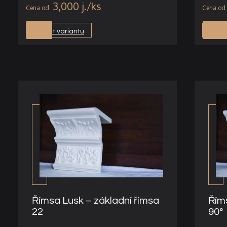
3,000
j.
Vybrat variantu
Vybra
Římsa Lusk – základní římsa
Řím
22
90°