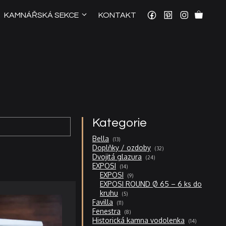
KAMNÁŘSKÁ SEKCE
KONTAKT
Kategorie
13
Bella
13
produktů
32
Doplňky / ozdoby
32
produktů
24
Dvojitá glazura
24
produktů
14
EXPOSI
14
produktů
9
EXPOSI
9
produktů
EXPOSI ROUND Ø 65 – 6 ks do
5
kruhu
5
produktů
11
Favilla
11
produktů
8
Fenestra
8
produktů
14
Historická kamna vodolenka
14
produktů