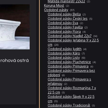
2
Matilda manšestr 22x22
2
produkty
2
Koruna Most
2
produkty
117
Ozdobné pásky
117
produktů
2
Ozdobné pásky Bella
2
produkty
5
Ozdobné pásky Český les
5
produktů
2
Ozdobné pásky Eva
2
produkty
2
Ozdobné pásky Favilla
2
produkty
4
Ozdobné pásky Flora
4
produkty
14
Ozdobné pásky hladké 22x7
14
produktů
Ozdobné pásky Jeřabina 9 x 22,5
20
cm
20
produktů
4
Ozdobné pásky Judith
4
produkty
7
Ozdobné pásky Káro
7
produktů
10
Ozdobné pásky Listy
10
– rohová ostrá
produktů
4
Ozdobné pásky Plachetnice
4
produkty
6
Ozdobné pásky Primavera
6
produktů
Ozdobné pásky Primavera bez
6
zdobení
6
produktů
Ozdobné pásky Primavera s
2
jeřabinou
2
produkty
Ozdobné pásky Rozmarýna 7 x
5
22,5 cm
5
produktů
Ozdobné pásky Šípek 9 x 22,5
15
cm
15
produktů
5
Ozdobné pásky Tradicionál
5
produktů