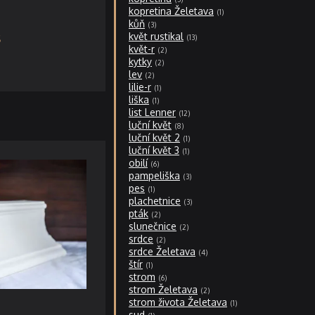
kopretina Želetava
1
kůň
3
květ rustikal
13
květ-r
2
kytky
2
lev
2
lilie-r
1
liška
1
list Lenner
12
luční květ
8
luční květ 2
1
luční květ 3
1
obilí
6
pampeliška
3
pes
1
plachetnice
3
pták
2
slunečnice
2
srdce
2
srdce Želetava
4
štír
1
strom
6
strom Želetava
2
strom života Želetava
1
sud