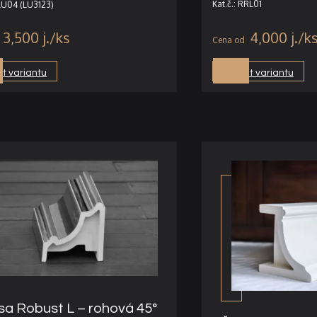
Kat.č.: RRL01
RLU04 (LU3123)
3,500
j.
4,000
j.
t variantu
Vybrat variantu
sa Robust L – rohová 45°