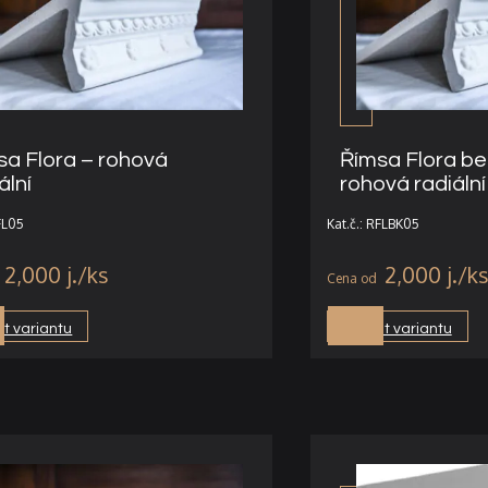
sa Flora – rohová
Římsa Flora be
ální
rohová radiální
RFL05
Kat.č.: RFLBK05
2,000
j.
2,000
j.
t variantu
Vybrat variantu