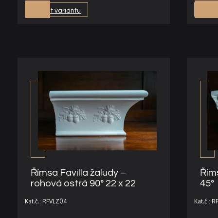
Vybrat variantu
Vybra
Římsa Favilla žaludy –
Říms
rohová ostrá 90° 22 x 22
45°
Kat.č.: RFVLZ04
Kat.č.: R