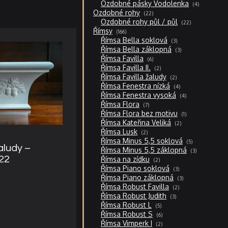
4
Ozdobné pásky Vodolenka
4
produkty
22
Ozdobné rohy
22
produktů
22
Ozdobné rohy půl / půl
22
produktů
166
Římsy
166
produktů
3
Římsa Bella soklová
3
produkty
3
Římsa Bella záklopná
3
produkty
6
Římsa Favilla
6
produktů
2
Římsa Favilla II.
2
produkty
2
Římsa Favilla žaludy
2
produkty
4
Římsa Fenestra nízká
4
produkty
4
Římsa Fenestra vysoká
4
produkty
7
Římsa Flora
7
produktů
1
Římsa Flora bez motivu
1
produkt
2
Římsa Kateřina Veliká
2
produkty
2
Římsa Lusk
2
produkty
5
Římsa Minus 5,5 soklová
5
produktů
aludy –
3
Římsa Minus 5,5 záklopná
3
produkty
 22
2
Římsa na zídku
2
produkty
3
Římsa Piano soklová
3
produkty
3
Římsa Piano záklopná
3
produkty
2
Římsa Robust Favilla
2
produkty
3
Římsa Robust Judith
3
produkty
5
Římsa Robust L
5
produktů
6
Římsa Robust S
6
produktů
2
Římsa Vimperk I
2